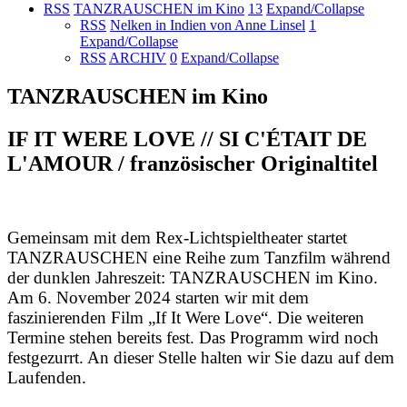
RSS
TANZRAUSCHEN im Kino
13
Expand/Collapse
RSS
Nelken in Indien von Anne Linsel
1
Expand/Collapse
RSS
ARCHIV
0
Expand/Collapse
TANZRAUSCHEN im Kino
IF IT WERE LOVE // SI C'ÉTAIT DE
L'AMOUR / französischer Originaltitel
Gemeinsam mit dem Rex-Lichtspieltheater startet
TANZRAUSCHEN eine Reihe zum Tanzfilm während
der dunklen Jahreszeit: TANZRAUSCHEN im Kino.
Am 6. November 2024 starten wir mit dem
faszinierenden Film „If It Were Love“. Die weiteren
Termine stehen bereits fest. Das Programm wird noch
festgezurrt. An dieser Stelle halten wir Sie dazu auf dem
Laufenden.