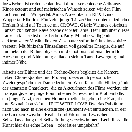
Inzwischen ist er deutschlandweit durch verschiedene Arthouse-
Kinos getourt und auf mehrfachen Wunsch zeigen wir den Film
noch einmal in Wuppertal: Am 6. November im REX-Kino,
Wuppertal Elberfeld Fünfzehn junge Tänzer*innen unterschiedlicher
Herkunft sind auf Tournee mit CROWD, Gisèle Viennes epischem
Tanzstück über die Rave-Szene der 90er Jahre. Der Film über dieses
Tanzstück ist selbst eine Techno-Party. Mit überwältigender
elektronischer Musik, die den Zuschauer sofort in Clubatmosphäre
versetzt. Mit fünfzehn TänzerInnen voll geballter Energie, die auf
und neben der Bühne physisch und emotional aufeinandertreffen.
Anziehung und Ablehnung entladen sich in Tanz, Bewegung und
intimer Nähe.
Abseits der Bühne und des Techno-Beats begleitet die Kamera
neben Choreographie und Probenprozess auch persönliche
Zweiergespräche der DarstellerInnen. Wir erfahren die Hintergründe
der getanzten Charaktere, die zu AkteurInnen des Films werden: ein
Transjunge, eine junge Frau mit einer Schwäche für Problemfälle,
ein junger Nazi, der einen Homosexuellen begehrt, eine Frau, die
ihre Sexualität auslebt… IF IT WERE LOVE lässt das Publikum
nach und nach in eine ekstatische (Bühnen)Welt eintauchen, in der
die Grenzen zwischen Realität und Fiktion und zwischen
Selbstdarstellung und Selbstfindung verschwimmen. Beeinflusst die
Kunst hier das echte Leben – oder ist es umgekehrt?