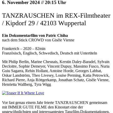
6. November 2024 // 20:15 Uhr
TANZRAUSCHEN im REX-Filmtheater
/ Kipdorf 29 / 42103 Wuppertal
Ein Dokumentarfilm von Patric Chiha
nach dem Stück CROWD von Gisèle Vienne
Frankreich – 2020 – 82min
Französisch, Englisch, Schwedisch, Deutsch mit Untertiteln
Mit Philip Berlin, Marine Chesnais, Kerstin Daley-Baradel, Sylvain
Decloitre, Sophie Demeyer, Vincent Dupuy, Massimo Fusco, Nuria
Guiu Sagarra, Rehin Hollant, Antoine Horde, Georges Labbat,
Oskar Landström, Theo Livesey, Louise Perming, Katia Petrowick,
Richard Pierre, Anja Röttgerkamp, Jonathan Schatz, Gisèle Vienne,
Henrietta Wallberg, Tyra Wigg
Vor fast genau einem Jahr feierte TANZRAUSCHEN gemeinsam
mit IMMER GUTE FILME den Kinostart eine der
ungewöhnlichsten und interessantesten Tanzfilm-Dokumentationen.