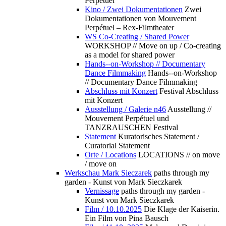
Perpétuel
Kino / Zwei Dokumentationen
Zwei
Dokumentationen von Mouvement
Perpétuel – Rex-Filmtheater
WS Co-Creating / Shared Power
WORKSHOP // Move on up / Co-creating
as a model for shared power
Hands--on-Workshop // Documentary
Dance Filmmaking
Hands--on-Workshop
// Documentary Dance Filmmaking
Abschluss mit Konzert
Festival Abschluss
mit Konzert
Ausstellung / Galerie n46
Ausstellung //
Mouvement Perpétuel und
TANZRAUSCHEN Festival
Statement
Kuratorisches Statement /
Curatorial Statement
Orte / Locations
LOCATIONS // on move
/ move on
Werkschau Mark Sieczarek
paths through my
garden - Kunst von Mark Sieczkarek
Vernissage
paths through my garden -
Kunst von Mark Sieczkarek
Film / 10.10.2025
Die Klage der Kaiserin.
Ein Film von Pina Bausch