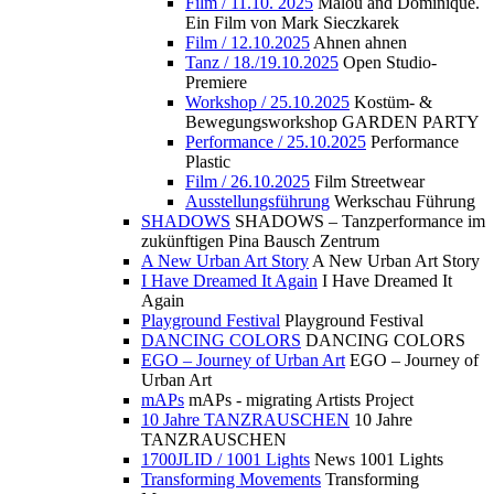
Film / 11.10. 2025
Malou and Dominique.
Ein Film von Mark Sieczkarek
Film / 12.10.2025
Ahnen ahnen
Tanz / 18./19.10.2025
Open Studio-
Premiere
Workshop / 25.10.2025
Kostüm- &
Bewegungsworkshop GARDEN PARTY
Performance / 25.10.2025
Performance
Plastic
Film / 26.10.2025
Film Streetwear
Ausstellungsführung
Werkschau Führung
SHADOWS
SHADOWS – Tanzperformance im
zukünftigen Pina Bausch Zentrum
A New Urban Art Story
A New Urban Art Story
I Have Dreamed It Again
I Have Dreamed It
Again
Playground Festival
Playground Festival
DANCING COLORS
DANCING COLORS
EGO – Journey of Urban Art
EGO – Journey of
Urban Art
mAPs
mAPs - migrating Artists Project
10 Jahre TANZRAUSCHEN
10 Jahre
TANZRAUSCHEN
1700JLID / 1001 Lights
News 1001 Lights
Transforming Movements
Transforming