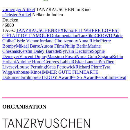
vorheriger Artikel
TANZRAUSCHEN im Kino
nächster Artikel
Nelken in Indien
Drucken
46880
TAGs:
TANZRAUSCHEN
REX
Kino
IF IT WHERE LOVE
SI
C'ÉTAIT DE L'AMOUR
Dokumentation
Tanzfilm
CROWD
Patric
Chiha
Gisèle Vienne
Jordane Chouzenoux
Anna Riche
Pierre
Bompy
Mikaël Barre
Aurora Films
Philip Berlin
Marine
Chesnais
Kerstin Daley-Baradel
Sylvain Decloitre
Sophie
Demeyer
Vincent Dupuy
Massimo Fusco
Nuria Guiu Sagarra
Rehin
Hollant
Antoine Horde
Georges Labbat
Oskar Landström
Theo
Livesey
Louise Perming
Katia Petrowick
Richard Pierre
Tyra
Wigg
Arthouse-Kinos
IMMER GUTE FILME
ARTE
Dokumentarfilmpreis
TEDDY-Award
PerSo-Award
Persofilmfestival
ORGANISATION