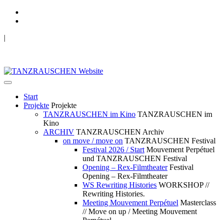
|
TANZRAUSCHEN Wuppertal
we live future now
Start
Projekte
Projekte
TANZRAUSCHEN im Kino
TANZRAUSCHEN im
Kino
ARCHIV
TANZRAUSCHEN Archiv
on move / move on
TANZRAUSCHEN Festival
Festival 2026 / Start
Mouvement Perpétuel
und TANZRAUSCHEN Festival
Opening – Rex-Filmtheater
Festival
Opening – Rex-Filmtheater
WS Rewriting Histories
WORKSHOP //
Rewriting Histories.
Meeting Mouvement Perpétuel
Masterclass
// Move on up / Meeting Mouvement