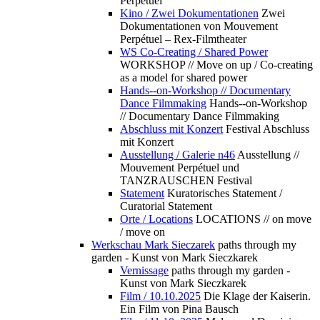
Perpétuel
Kino / Zwei Dokumentationen
Zwei
Dokumentationen von Mouvement
Perpétuel – Rex-Filmtheater
WS Co-Creating / Shared Power
WORKSHOP // Move on up / Co-creating
as a model for shared power
Hands--on-Workshop // Documentary
Dance Filmmaking
Hands--on-Workshop
// Documentary Dance Filmmaking
Abschluss mit Konzert
Festival Abschluss
mit Konzert
Ausstellung / Galerie n46
Ausstellung //
Mouvement Perpétuel und
TANZRAUSCHEN Festival
Statement
Kuratorisches Statement /
Curatorial Statement
Orte / Locations
LOCATIONS // on move
/ move on
Werkschau Mark Sieczarek
paths through my
garden - Kunst von Mark Sieczkarek
Vernissage
paths through my garden -
Kunst von Mark Sieczkarek
Film / 10.10.2025
Die Klage der Kaiserin.
Ein Film von Pina Bausch