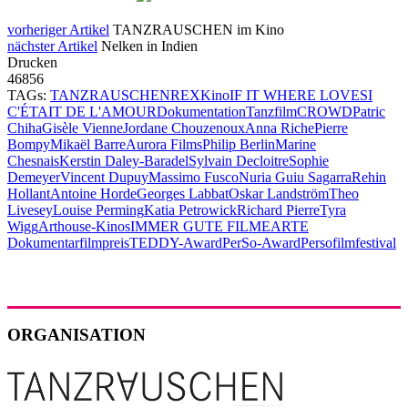
vorheriger Artikel
TANZRAUSCHEN im Kino
nächster Artikel
Nelken in Indien
Drucken
46856
TAGs:
TANZRAUSCHEN
REX
Kino
IF IT WHERE LOVE
SI
C'ÉTAIT DE L'AMOUR
Dokumentation
Tanzfilm
CROWD
Patric
Chiha
Gisèle Vienne
Jordane Chouzenoux
Anna Riche
Pierre
Bompy
Mikaël Barre
Aurora Films
Philip Berlin
Marine
Chesnais
Kerstin Daley-Baradel
Sylvain Decloitre
Sophie
Demeyer
Vincent Dupuy
Massimo Fusco
Nuria Guiu Sagarra
Rehin
Hollant
Antoine Horde
Georges Labbat
Oskar Landström
Theo
Livesey
Louise Perming
Katia Petrowick
Richard Pierre
Tyra
Wigg
Arthouse-Kinos
IMMER GUTE FILME
ARTE
Dokumentarfilmpreis
TEDDY-Award
PerSo-Award
Persofilmfestival
ORGANISATION