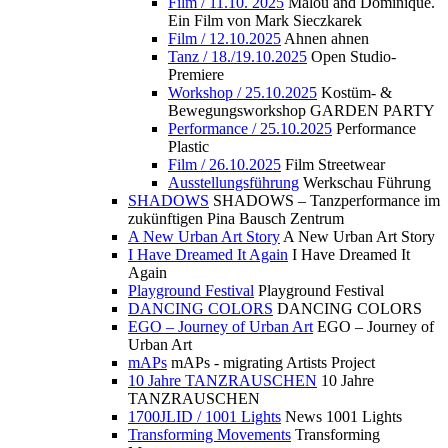
Film / 11.10. 2025
Malou and Dominique.
Ein Film von Mark Sieczkarek
Film / 12.10.2025
Ahnen ahnen
Tanz / 18./19.10.2025
Open Studio-
Premiere
Workshop / 25.10.2025
Kostüm- &
Bewegungsworkshop GARDEN PARTY
Performance / 25.10.2025
Performance
Plastic
Film / 26.10.2025
Film Streetwear
Ausstellungsführung
Werkschau Führung
SHADOWS
SHADOWS – Tanzperformance im
zukünftigen Pina Bausch Zentrum
A New Urban Art Story
A New Urban Art Story
I Have Dreamed It Again
I Have Dreamed It
Again
Playground Festival
Playground Festival
DANCING COLORS
DANCING COLORS
EGO – Journey of Urban Art
EGO – Journey of
Urban Art
mAPs
mAPs - migrating Artists Project
10 Jahre TANZRAUSCHEN
10 Jahre
TANZRAUSCHEN
1700JLID / 1001 Lights
News 1001 Lights
Transforming Movements
Transforming