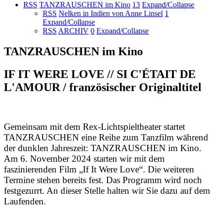
RSS
TANZRAUSCHEN im Kino
13
Expand/Collapse
RSS
Nelken in Indien von Anne Linsel
1
Expand/Collapse
RSS
ARCHIV
0
Expand/Collapse
TANZRAUSCHEN im Kino
IF IT WERE LOVE // SI C'ÉTAIT DE
L'AMOUR / französischer Originaltitel
Gemeinsam mit dem Rex-Lichtspieltheater startet
TANZRAUSCHEN eine Reihe zum Tanzfilm während
der dunklen Jahreszeit: TANZRAUSCHEN im Kino.
Am 6. November 2024 starten wir mit dem
faszinierenden Film „If It Were Love“. Die weiteren
Termine stehen bereits fest. Das Programm wird noch
festgezurrt. An dieser Stelle halten wir Sie dazu auf dem
Laufenden.