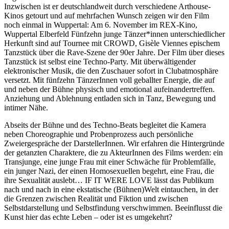
Inzwischen ist er deutschlandweit durch verschiedene Arthouse-
Kinos getourt und auf mehrfachen Wunsch zeigen wir den Film
noch einmal in Wuppertal: Am 6. November im REX-Kino,
Wuppertal Elberfeld Fünfzehn junge Tänzer*innen unterschiedlicher
Herkunft sind auf Tournee mit CROWD, Gisèle Viennes epischem
Tanzstück über die Rave-Szene der 90er Jahre. Der Film über dieses
Tanzstück ist selbst eine Techno-Party. Mit überwältigender
elektronischer Musik, die den Zuschauer sofort in Clubatmosphäre
versetzt. Mit fünfzehn TänzerInnen voll geballter Energie, die auf
und neben der Bühne physisch und emotional aufeinandertreffen.
Anziehung und Ablehnung entladen sich in Tanz, Bewegung und
intimer Nähe.
Abseits der Bühne und des Techno-Beats begleitet die Kamera
neben Choreographie und Probenprozess auch persönliche
Zweiergespräche der DarstellerInnen. Wir erfahren die Hintergründe
der getanzten Charaktere, die zu AkteurInnen des Films werden: ein
Transjunge, eine junge Frau mit einer Schwäche für Problemfälle,
ein junger Nazi, der einen Homosexuellen begehrt, eine Frau, die
ihre Sexualität auslebt… IF IT WERE LOVE lässt das Publikum
nach und nach in eine ekstatische (Bühnen)Welt eintauchen, in der
die Grenzen zwischen Realität und Fiktion und zwischen
Selbstdarstellung und Selbstfindung verschwimmen. Beeinflusst die
Kunst hier das echte Leben – oder ist es umgekehrt?