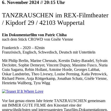
6. November 2024 // 20:15 Uhr
TANZRAUSCHEN im REX-Filmtheater
/ Kipdorf 29 / 42103 Wuppertal
Ein Dokumentarfilm von Patric Chiha
nach dem Stück CROWD von Gisèle Vienne
Frankreich – 2020 – 82min
Französisch, Englisch, Schwedisch, Deutsch mit Untertiteln
Mit Philip Berlin, Marine Chesnais, Kerstin Daley-Baradel, Sylvain
Decloitre, Sophie Demeyer, Vincent Dupuy, Massimo Fusco, Nuria
Guiu Sagarra, Rehin Hollant, Antoine Horde, Georges Labbat,
Oskar Landström, Theo Livesey, Louise Perming, Katia Petrowick,
Richard Pierre, Anja Röttgerkamp, Jonathan Schatz, Gisèle Vienne,
Henrietta Wallberg, Tyra Wigg
Vor fast genau einem Jahr feierte TANZRAUSCHEN gemeinsam
mit IMMER GUTE FILME den Kinostart eine der
ungewöhnlichsten und interessantesten Tanzfilm-Dokumentationen.