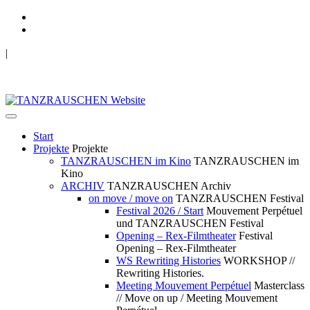
|
TANZRAUSCHEN Wuppertal
we live future now
Start
Projekte
Projekte
TANZRAUSCHEN im Kino
TANZRAUSCHEN im
Kino
ARCHIV
TANZRAUSCHEN Archiv
on move / move on
TANZRAUSCHEN Festival
Festival 2026 / Start
Mouvement Perpétuel
und TANZRAUSCHEN Festival
Opening – Rex-Filmtheater
Festival
Opening – Rex-Filmtheater
WS Rewriting Histories
WORKSHOP //
Rewriting Histories.
Meeting Mouvement Perpétuel
Masterclass
// Move on up / Meeting Mouvement