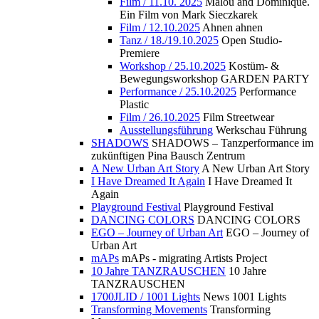
Film / 11.10. 2025
Malou and Dominique.
Ein Film von Mark Sieczkarek
Film / 12.10.2025
Ahnen ahnen
Tanz / 18./19.10.2025
Open Studio-
Premiere
Workshop / 25.10.2025
Kostüm- &
Bewegungsworkshop GARDEN PARTY
Performance / 25.10.2025
Performance
Plastic
Film / 26.10.2025
Film Streetwear
Ausstellungsführung
Werkschau Führung
SHADOWS
SHADOWS – Tanzperformance im
zukünftigen Pina Bausch Zentrum
A New Urban Art Story
A New Urban Art Story
I Have Dreamed It Again
I Have Dreamed It
Again
Playground Festival
Playground Festival
DANCING COLORS
DANCING COLORS
EGO – Journey of Urban Art
EGO – Journey of
Urban Art
mAPs
mAPs - migrating Artists Project
10 Jahre TANZRAUSCHEN
10 Jahre
TANZRAUSCHEN
1700JLID / 1001 Lights
News 1001 Lights
Transforming Movements
Transforming