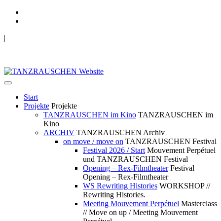
|
TANZRAUSCHEN Wuppertal
we live future now
Start
Projekte
Projekte
TANZRAUSCHEN im Kino
TANZRAUSCHEN im
Kino
ARCHIV
TANZRAUSCHEN Archiv
on move / move on
TANZRAUSCHEN Festival
Festival 2026 / Start
Mouvement Perpétuel
und TANZRAUSCHEN Festival
Opening – Rex-Filmtheater
Festival
Opening – Rex-Filmtheater
WS Rewriting Histories
WORKSHOP //
Rewriting Histories.
Meeting Mouvement Perpétuel
Masterclass
// Move on up / Meeting Mouvement