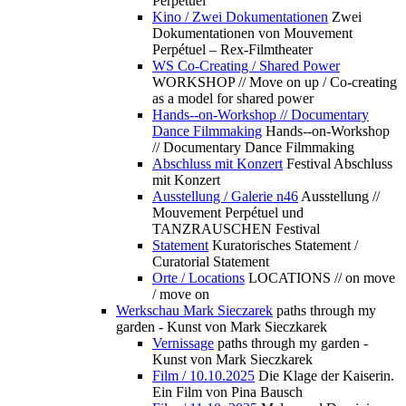
Perpétuel
Kino / Zwei Dokumentationen
Zwei
Dokumentationen von Mouvement
Perpétuel – Rex-Filmtheater
WS Co-Creating / Shared Power
WORKSHOP // Move on up / Co-creating
as a model for shared power
Hands--on-Workshop // Documentary
Dance Filmmaking
Hands--on-Workshop
// Documentary Dance Filmmaking
Abschluss mit Konzert
Festival Abschluss
mit Konzert
Ausstellung / Galerie n46
Ausstellung //
Mouvement Perpétuel und
TANZRAUSCHEN Festival
Statement
Kuratorisches Statement /
Curatorial Statement
Orte / Locations
LOCATIONS // on move
/ move on
Werkschau Mark Sieczarek
paths through my
garden - Kunst von Mark Sieczkarek
Vernissage
paths through my garden -
Kunst von Mark Sieczkarek
Film / 10.10.2025
Die Klage der Kaiserin.
Ein Film von Pina Bausch