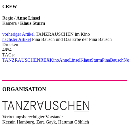
CREW
Regie /
Anne Linsel
Kamera /
Klaus Sturm
vorheriger Artikel
TANZRAUSCHEN im Kino
nächster Artikel
Pina Bausch und Das Erbe der Pina Bausch
Drucken
4654
TAGs:
TANZRAUSCHEN
REX
Kino
AnneLinsel
KlausSturm
PinaBausch
Ne
ORGANISATION
Vertretungsberechtigter Vorstand:
Kerstin Hamburg, Zara Gayk, Hartmut Göhlich