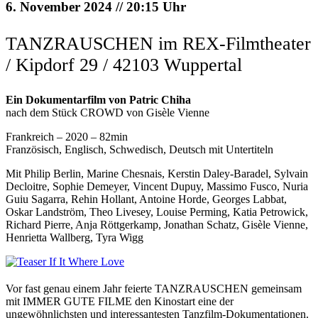
6. November 2024 // 20:15 Uhr
TANZRAUSCHEN im REX-Filmtheater
/ Kipdorf 29 / 42103 Wuppertal
Ein Dokumentarfilm von Patric Chiha
nach dem Stück CROWD von Gisèle Vienne
Frankreich – 2020 – 82min
Französisch, Englisch, Schwedisch, Deutsch mit Untertiteln
Mit Philip Berlin, Marine Chesnais, Kerstin Daley-Baradel, Sylvain
Decloitre, Sophie Demeyer, Vincent Dupuy, Massimo Fusco, Nuria
Guiu Sagarra, Rehin Hollant, Antoine Horde, Georges Labbat,
Oskar Landström, Theo Livesey, Louise Perming, Katia Petrowick,
Richard Pierre, Anja Röttgerkamp, Jonathan Schatz, Gisèle Vienne,
Henrietta Wallberg, Tyra Wigg
Vor fast genau einem Jahr feierte TANZRAUSCHEN gemeinsam
mit IMMER GUTE FILME den Kinostart eine der
ungewöhnlichsten und interessantesten Tanzfilm-Dokumentationen.