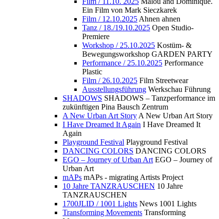
Film / 11.10. 2025
Malou and Dominique.
Ein Film von Mark Sieczkarek
Film / 12.10.2025
Ahnen ahnen
Tanz / 18./19.10.2025
Open Studio-
Premiere
Workshop / 25.10.2025
Kostüm- &
Bewegungsworkshop GARDEN PARTY
Performance / 25.10.2025
Performance
Plastic
Film / 26.10.2025
Film Streetwear
Ausstellungsführung
Werkschau Führung
SHADOWS
SHADOWS – Tanzperformance im
zukünftigen Pina Bausch Zentrum
A New Urban Art Story
A New Urban Art Story
I Have Dreamed It Again
I Have Dreamed It
Again
Playground Festival
Playground Festival
DANCING COLORS
DANCING COLORS
EGO – Journey of Urban Art
EGO – Journey of
Urban Art
mAPs
mAPs - migrating Artists Project
10 Jahre TANZRAUSCHEN
10 Jahre
TANZRAUSCHEN
1700JLID / 1001 Lights
News 1001 Lights
Transforming Movements
Transforming