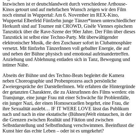
Inzwischen ist er deutschlandweit durch verschiedene Arthouse-
Kinos getourt und auf mehrfachen Wunsch zeigen wir den Film
noch einmal in Wuppertal: Am 6. November im REX-Kino,
Wuppertal Elberfeld Fünfzehn junge Tänzer*innen unterschiedlicher
Herkunft sind auf Tournee mit CROWD, Gisèle Viennes epischem
Tanzstück über die Rave-Szene der 90er Jahre. Der Film über dieses
Tanzstück ist selbst eine Techno-Party. Mit überwältigender
elektronischer Musik, die den Zuschauer sofort in Clubatmosphäre
versetzt. Mit fünfzehn TänzerInnen voll geballter Energie, die auf
und neben der Bühne physisch und emotional aufeinandertreffen.
Anziehung und Ablehnung entladen sich in Tanz, Bewegung und
intimer Nähe.
Abseits der Bühne und des Techno-Beats begleitet die Kamera
neben Choreographie und Probenprozess auch persönliche
Zweiergespräche der DarstellerInnen. Wir erfahren die Hintergründe
der getanzten Charaktere, die zu AkteurInnen des Films werden: ein
Transjunge, eine junge Frau mit einer Schwäche für Problemfälle,
ein junger Nazi, der einen Homosexuellen begehrt, eine Frau, die
ihre Sexualität auslebt… IF IT WERE LOVE lässt das Publikum
nach und nach in eine ekstatische (Bühnen)Welt eintauchen, in der
die Grenzen zwischen Realität und Fiktion und zwischen
Selbstdarstellung und Selbstfindung verschwimmen. Beeinflusst die
Kunst hier das echte Leben – oder ist es umgekehrt?