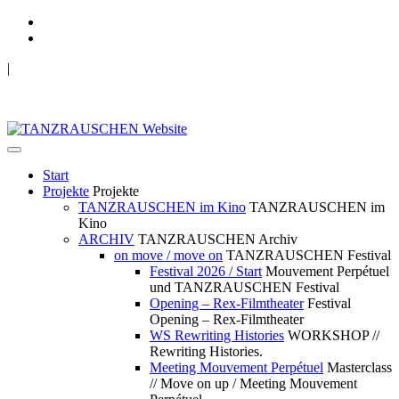
|
TANZRAUSCHEN Wuppertal
we live future now
Start
Projekte
Projekte
TANZRAUSCHEN im Kino
TANZRAUSCHEN im
Kino
ARCHIV
TANZRAUSCHEN Archiv
on move / move on
TANZRAUSCHEN Festival
Festival 2026 / Start
Mouvement Perpétuel
und TANZRAUSCHEN Festival
Opening – Rex-Filmtheater
Festival
Opening – Rex-Filmtheater
WS Rewriting Histories
WORKSHOP //
Rewriting Histories.
Meeting Mouvement Perpétuel
Masterclass
// Move on up / Meeting Mouvement