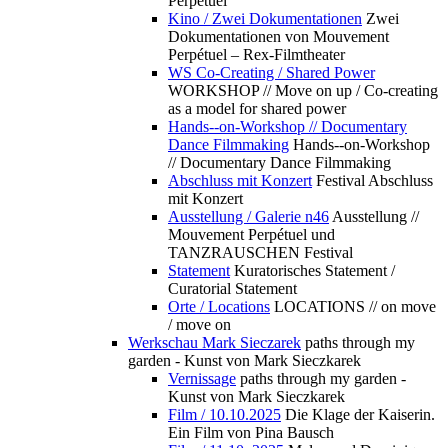
Perpétuel
Kino / Zwei Dokumentationen
Zwei
Dokumentationen von Mouvement
Perpétuel – Rex-Filmtheater
WS Co-Creating / Shared Power
WORKSHOP // Move on up / Co-creating
as a model for shared power
Hands--on-Workshop // Documentary
Dance Filmmaking
Hands--on-Workshop
// Documentary Dance Filmmaking
Abschluss mit Konzert
Festival Abschluss
mit Konzert
Ausstellung / Galerie n46
Ausstellung //
Mouvement Perpétuel und
TANZRAUSCHEN Festival
Statement
Kuratorisches Statement /
Curatorial Statement
Orte / Locations
LOCATIONS // on move
/ move on
Werkschau Mark Sieczarek
paths through my
garden - Kunst von Mark Sieczkarek
Vernissage
paths through my garden -
Kunst von Mark Sieczkarek
Film / 10.10.2025
Die Klage der Kaiserin.
Ein Film von Pina Bausch