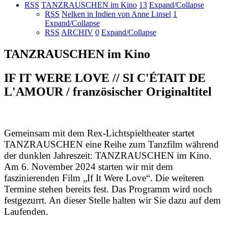
RSS
TANZRAUSCHEN im Kino
13
Expand/Collapse
RSS
Nelken in Indien von Anne Linsel
1
Expand/Collapse
RSS
ARCHIV
0
Expand/Collapse
TANZRAUSCHEN im Kino
IF IT WERE LOVE // SI C'ÉTAIT DE
L'AMOUR / französischer Originaltitel
Gemeinsam mit dem Rex-Lichtspieltheater startet
TANZRAUSCHEN eine Reihe zum Tanzfilm während
der dunklen Jahreszeit: TANZRAUSCHEN im Kino.
Am 6. November 2024 starten wir mit dem
faszinierenden Film „If It Were Love“. Die weiteren
Termine stehen bereits fest. Das Programm wird noch
festgezurrt. An dieser Stelle halten wir Sie dazu auf dem
Laufenden.