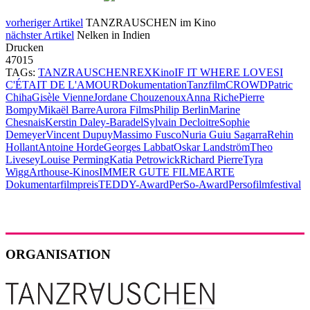
vorheriger Artikel
TANZRAUSCHEN im Kino
nächster Artikel
Nelken in Indien
Drucken
47015
TAGs:
TANZRAUSCHEN
REX
Kino
IF IT WHERE LOVE
SI
C'ÉTAIT DE L'AMOUR
Dokumentation
Tanzfilm
CROWD
Patric
Chiha
Gisèle Vienne
Jordane Chouzenoux
Anna Riche
Pierre
Bompy
Mikaël Barre
Aurora Films
Philip Berlin
Marine
Chesnais
Kerstin Daley-Baradel
Sylvain Decloitre
Sophie
Demeyer
Vincent Dupuy
Massimo Fusco
Nuria Guiu Sagarra
Rehin
Hollant
Antoine Horde
Georges Labbat
Oskar Landström
Theo
Livesey
Louise Perming
Katia Petrowick
Richard Pierre
Tyra
Wigg
Arthouse-Kinos
IMMER GUTE FILME
ARTE
Dokumentarfilmpreis
TEDDY-Award
PerSo-Award
Persofilmfestival
ORGANISATION