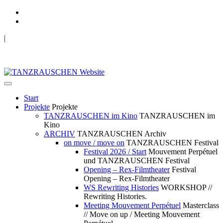
|
TANZRAUSCHEN Wuppertal
we live future now
Start
Projekte
Projekte
TANZRAUSCHEN im Kino
TANZRAUSCHEN im
Kino
ARCHIV
TANZRAUSCHEN Archiv
on move / move on
TANZRAUSCHEN Festival
Festival 2026 / Start
Mouvement Perpétuel
und TANZRAUSCHEN Festival
Opening – Rex-Filmtheater
Festival
Opening – Rex-Filmtheater
WS Rewriting Histories
WORKSHOP //
Rewriting Histories.
Meeting Mouvement Perpétuel
Masterclass
// Move on up / Meeting Mouvement