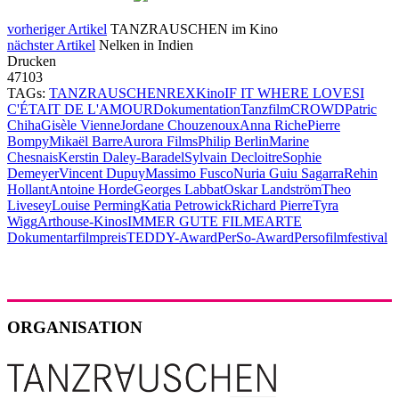
vorheriger Artikel
TANZRAUSCHEN im Kino
nächster Artikel
Nelken in Indien
Drucken
47103
TAGs:
TANZRAUSCHEN
REX
Kino
IF IT WHERE LOVE
SI
C'ÉTAIT DE L'AMOUR
Dokumentation
Tanzfilm
CROWD
Patric
Chiha
Gisèle Vienne
Jordane Chouzenoux
Anna Riche
Pierre
Bompy
Mikaël Barre
Aurora Films
Philip Berlin
Marine
Chesnais
Kerstin Daley-Baradel
Sylvain Decloitre
Sophie
Demeyer
Vincent Dupuy
Massimo Fusco
Nuria Guiu Sagarra
Rehin
Hollant
Antoine Horde
Georges Labbat
Oskar Landström
Theo
Livesey
Louise Perming
Katia Petrowick
Richard Pierre
Tyra
Wigg
Arthouse-Kinos
IMMER GUTE FILME
ARTE
Dokumentarfilmpreis
TEDDY-Award
PerSo-Award
Persofilmfestival
ORGANISATION