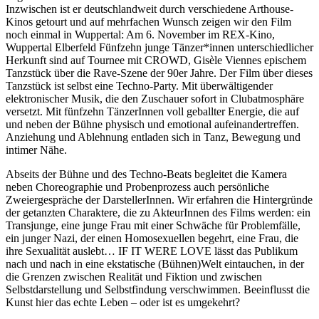
Inzwischen ist er deutschlandweit durch verschiedene Arthouse-
Kinos getourt und auf mehrfachen Wunsch zeigen wir den Film
noch einmal in Wuppertal: Am 6. November im REX-Kino,
Wuppertal Elberfeld Fünfzehn junge Tänzer*innen unterschiedlicher
Herkunft sind auf Tournee mit CROWD, Gisèle Viennes epischem
Tanzstück über die Rave-Szene der 90er Jahre. Der Film über dieses
Tanzstück ist selbst eine Techno-Party. Mit überwältigender
elektronischer Musik, die den Zuschauer sofort in Clubatmosphäre
versetzt. Mit fünfzehn TänzerInnen voll geballter Energie, die auf
und neben der Bühne physisch und emotional aufeinandertreffen.
Anziehung und Ablehnung entladen sich in Tanz, Bewegung und
intimer Nähe.
Abseits der Bühne und des Techno-Beats begleitet die Kamera
neben Choreographie und Probenprozess auch persönliche
Zweiergespräche der DarstellerInnen. Wir erfahren die Hintergründe
der getanzten Charaktere, die zu AkteurInnen des Films werden: ein
Transjunge, eine junge Frau mit einer Schwäche für Problemfälle,
ein junger Nazi, der einen Homosexuellen begehrt, eine Frau, die
ihre Sexualität auslebt… IF IT WERE LOVE lässt das Publikum
nach und nach in eine ekstatische (Bühnen)Welt eintauchen, in der
die Grenzen zwischen Realität und Fiktion und zwischen
Selbstdarstellung und Selbstfindung verschwimmen. Beeinflusst die
Kunst hier das echte Leben – oder ist es umgekehrt?