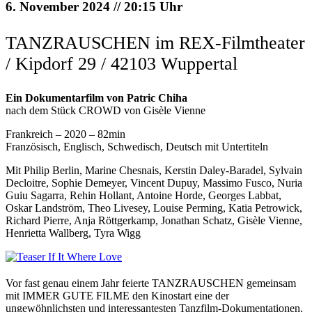
6. November 2024 // 20:15 Uhr
TANZRAUSCHEN im REX-Filmtheater
/ Kipdorf 29 / 42103 Wuppertal
Ein Dokumentarfilm von Patric Chiha
nach dem Stück CROWD von Gisèle Vienne
Frankreich – 2020 – 82min
Französisch, Englisch, Schwedisch, Deutsch mit Untertiteln
Mit Philip Berlin, Marine Chesnais, Kerstin Daley-Baradel, Sylvain
Decloitre, Sophie Demeyer, Vincent Dupuy, Massimo Fusco, Nuria
Guiu Sagarra, Rehin Hollant, Antoine Horde, Georges Labbat,
Oskar Landström, Theo Livesey, Louise Perming, Katia Petrowick,
Richard Pierre, Anja Röttgerkamp, Jonathan Schatz, Gisèle Vienne,
Henrietta Wallberg, Tyra Wigg
Vor fast genau einem Jahr feierte TANZRAUSCHEN gemeinsam
mit IMMER GUTE FILME den Kinostart eine der
ungewöhnlichsten und interessantesten Tanzfilm-Dokumentationen.