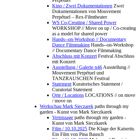
Perpétuel
Kino / Zwei Dokumentationen
Zwei
Dokumentationen von Mouvement
Perpétuel – Rex-Filmtheater
WS Co-Creating / Shared Power
WORKSHOP // Move on up / Co-creating
as a model for shared power
Hands--on-Workshop // Documentary
Dance Filmmaking
Hands--on-Workshop
// Documentary Dance Filmmaking
Abschluss mit Konzert
Festival Abschluss
mit Konzert
Ausstellung / Galerie n46
Ausstellung //
Mouvement Perpétuel und
TANZRAUSCHEN Festival
Statement
Kuratorisches Statement /
Curatorial Statement
Orte / Locations
LOCATIONS // on move
/ move on
Werkschau Mark Sieczarek
paths through my
garden - Kunst von Mark Sieczkarek
Vernissage
paths through my garden -
Kunst von Mark Sieczkarek
Film / 10.10.2025
Die Klage der Kaiserin.
Ein Film von Pina Bausch