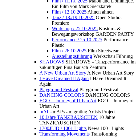
Film / 11.10. 2025
Malou and Dominique.
Ein Film von Mark Sieczkarek
Film / 12.10.2025
Ahnen ahnen
Tanz / 18./19.10.2025
Open Studio-
Premiere
Workshop / 25.10.2025
Kostüm- &
Bewegungsworkshop GARDEN PARTY
Performance / 25.10.2025
Performance
Plastic
Film / 26.10.2025
Film Streetwear
Ausstellungsführung
Werkschau Führung
SHADOWS
SHADOWS – Tanzperformance im
zukünftigen Pina Bausch Zentrum
A New Urban Art Story
A New Urban Art Story
I Have Dreamed It Again
I Have Dreamed It
Again
Playground Festival
Playground Festival
DANCING COLORS
DANCING COLORS
EGO – Journey of Urban Art
EGO – Journey of
Urban Art
mAPs
mAPs - migrating Artists Project
10 Jahre TANZRAUSCHEN
10 Jahre
TANZRAUSCHEN
1700JLID / 1001 Lights
News 1001 Lights
Transforming Movements
Transforming