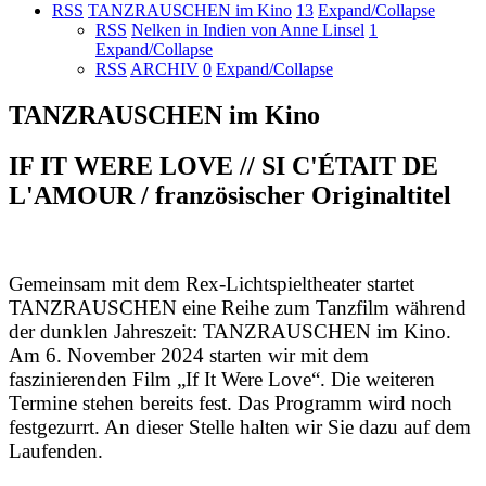
RSS
TANZRAUSCHEN im Kino
13
Expand/Collapse
RSS
Nelken in Indien von Anne Linsel
1
Expand/Collapse
RSS
ARCHIV
0
Expand/Collapse
TANZRAUSCHEN im Kino
IF IT WERE LOVE // SI C'ÉTAIT DE
L'AMOUR / französischer Originaltitel
Gemeinsam mit dem Rex-Lichtspieltheater startet
TANZRAUSCHEN eine Reihe zum Tanzfilm während
der dunklen Jahreszeit: TANZRAUSCHEN im Kino.
Am 6. November 2024 starten wir mit dem
faszinierenden Film „If It Were Love“. Die weiteren
Termine stehen bereits fest. Das Programm wird noch
festgezurrt. An dieser Stelle halten wir Sie dazu auf dem
Laufenden.