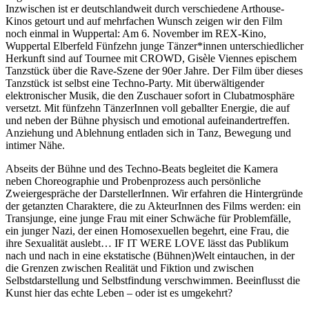
Inzwischen ist er deutschlandweit durch verschiedene Arthouse-
Kinos getourt und auf mehrfachen Wunsch zeigen wir den Film
noch einmal in Wuppertal: Am 6. November im REX-Kino,
Wuppertal Elberfeld Fünfzehn junge Tänzer*innen unterschiedlicher
Herkunft sind auf Tournee mit CROWD, Gisèle Viennes epischem
Tanzstück über die Rave-Szene der 90er Jahre. Der Film über dieses
Tanzstück ist selbst eine Techno-Party. Mit überwältigender
elektronischer Musik, die den Zuschauer sofort in Clubatmosphäre
versetzt. Mit fünfzehn TänzerInnen voll geballter Energie, die auf
und neben der Bühne physisch und emotional aufeinandertreffen.
Anziehung und Ablehnung entladen sich in Tanz, Bewegung und
intimer Nähe.
Abseits der Bühne und des Techno-Beats begleitet die Kamera
neben Choreographie und Probenprozess auch persönliche
Zweiergespräche der DarstellerInnen. Wir erfahren die Hintergründe
der getanzten Charaktere, die zu AkteurInnen des Films werden: ein
Transjunge, eine junge Frau mit einer Schwäche für Problemfälle,
ein junger Nazi, der einen Homosexuellen begehrt, eine Frau, die
ihre Sexualität auslebt… IF IT WERE LOVE lässt das Publikum
nach und nach in eine ekstatische (Bühnen)Welt eintauchen, in der
die Grenzen zwischen Realität und Fiktion und zwischen
Selbstdarstellung und Selbstfindung verschwimmen. Beeinflusst die
Kunst hier das echte Leben – oder ist es umgekehrt?