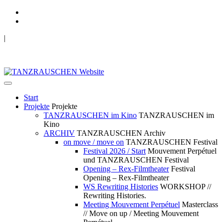
|
TANZRAUSCHEN Wuppertal
we live future now
Start
Projekte
Projekte
TANZRAUSCHEN im Kino
TANZRAUSCHEN im
Kino
ARCHIV
TANZRAUSCHEN Archiv
on move / move on
TANZRAUSCHEN Festival
Festival 2026 / Start
Mouvement Perpétuel
und TANZRAUSCHEN Festival
Opening – Rex-Filmtheater
Festival
Opening – Rex-Filmtheater
WS Rewriting Histories
WORKSHOP //
Rewriting Histories.
Meeting Mouvement Perpétuel
Masterclass
// Move on up / Meeting Mouvement