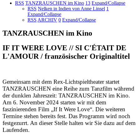
RSS
TANZRAUSCHEN im Kino
13
Expand/Collapse
RSS
Nelken in Indien von Anne Linsel
1
Expand/Collapse
RSS
ARCHIV
0
Expand/Collapse
TANZRAUSCHEN im Kino
IF IT WERE LOVE // SI C'ÉTAIT DE
L'AMOUR / französischer Originaltitel
Gemeinsam mit dem Rex-Lichtspieltheater startet
TANZRAUSCHEN eine Reihe zum Tanzfilm während
der dunklen Jahreszeit: TANZRAUSCHEN im Kino.
Am 6. November 2024 starten wir mit dem
faszinierenden Film „If It Were Love“. Die weiteren
Termine stehen bereits fest. Das Programm wird noch
festgezurrt. An dieser Stelle halten wir Sie dazu auf dem
Laufenden.