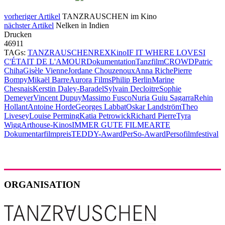
vorheriger Artikel
TANZRAUSCHEN im Kino
nächster Artikel
Nelken in Indien
Drucken
46911
TAGs:
TANZRAUSCHEN
REX
Kino
IF IT WHERE LOVE
SI
C'ÉTAIT DE L'AMOUR
Dokumentation
Tanzfilm
CROWD
Patric
Chiha
Gisèle Vienne
Jordane Chouzenoux
Anna Riche
Pierre
Bompy
Mikaël Barre
Aurora Films
Philip Berlin
Marine
Chesnais
Kerstin Daley-Baradel
Sylvain Decloitre
Sophie
Demeyer
Vincent Dupuy
Massimo Fusco
Nuria Guiu Sagarra
Rehin
Hollant
Antoine Horde
Georges Labbat
Oskar Landström
Theo
Livesey
Louise Perming
Katia Petrowick
Richard Pierre
Tyra
Wigg
Arthouse-Kinos
IMMER GUTE FILME
ARTE
Dokumentarfilmpreis
TEDDY-Award
PerSo-Award
Persofilmfestival
ORGANISATION