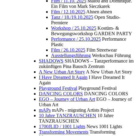
Film / 11.10. 2025
Malou and Dominique.
Ein Film von Mark Sieczkarek
Film / 12.10.2025
Ahnen ahnen
Tanz / 18./19.10.2025
Open Studio-
Premiere
Workshop / 25.10.2025
Kostüm- &
Bewegungsworkshop GARDEN PARTY
Performance / 25.10.2025
Performance
Plastic
Film / 26.10.2025
Film Streetwear
Ausstellungsführung
Werkschau Führung
SHADOWS
SHADOWS – Tanzperformance im
zukünftigen Pina Bausch Zentrum
A New Urban Art Story
A New Urban Art Story
I Have Dreamed It Again
I Have Dreamed It
Again
Playground Festival
Playground Festival
DANCING COLORS
DANCING COLORS
EGO – Journey of Urban Art
EGO – Journey of
Urban Art
mAPs
mAPs - migrating Artists Project
10 Jahre TANZRAUSCHEN
10 Jahre
TANZRAUSCHEN
1700JLID / 1001 Lights
News 1001 Lights
Transforming Movements
Transforming