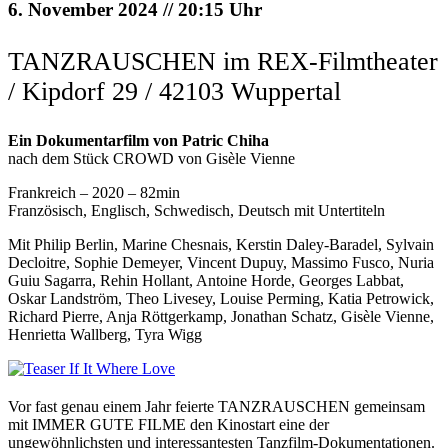
6. November 2024 // 20:15 Uhr
TANZRAUSCHEN im REX-Filmtheater
/ Kipdorf 29 / 42103 Wuppertal
Ein Dokumentarfilm von Patric Chiha
nach dem Stück CROWD von Gisèle Vienne
Frankreich – 2020 – 82min
Französisch, Englisch, Schwedisch, Deutsch mit Untertiteln
Mit Philip Berlin, Marine Chesnais, Kerstin Daley-Baradel, Sylvain
Decloitre, Sophie Demeyer, Vincent Dupuy, Massimo Fusco, Nuria
Guiu Sagarra, Rehin Hollant, Antoine Horde, Georges Labbat,
Oskar Landström, Theo Livesey, Louise Perming, Katia Petrowick,
Richard Pierre, Anja Röttgerkamp, Jonathan Schatz, Gisèle Vienne,
Henrietta Wallberg, Tyra Wigg
Vor fast genau einem Jahr feierte TANZRAUSCHEN gemeinsam
mit IMMER GUTE FILME den Kinostart eine der
ungewöhnlichsten und interessantesten Tanzfilm-Dokumentationen.