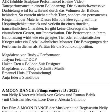
AIR (Bubble Sculpture Performance) ist eine Video-
Tanzperformance in einem Ballonanzug. Die ekstatisch-exzessive
Darbietung wird fortwährend durch das Volumen der Ballons
behindert. So entsteht nicht einfach Tanz, sondern ein permanentes
Ringen mit der Materie. Dieses führt die Bewegung auf ihre
Ursprünglichkeit zurück und verleiht ihr einen rituellen,
tranceähnlichen Charakter. Es gibt keine Choreografie, keine
einstudierten Gesten, nur Improvisation. Die Performerin in ihrem
Ballonanzug wirkt wie ein gejagtes Tier oder ein ostasiatischer
Krieger oder ein Godzilla-ähnliches Monster. Die Bewegungen der
Performerin dienen als Partitur für die Soundkomposition.
Magdalena von Rudy // Performance
Justyna Feicht // DOP
Hakan Eren // Balloon Suit Designer
Magdalena von Rudy // Schnitt / Musik
Emanuel Hois // Tonmischungl
Anja Eder // Standfotos
A MOON DANCE / Filmpremiere / D / 2025 /
von Nelly Köster mit Musik von Golow und Roman Babik
/ mit Christian Becker, Lore Duwe, Alessia Gambino
Der Film A MOON DANCE der Musikerin und Regisseurin Nelly