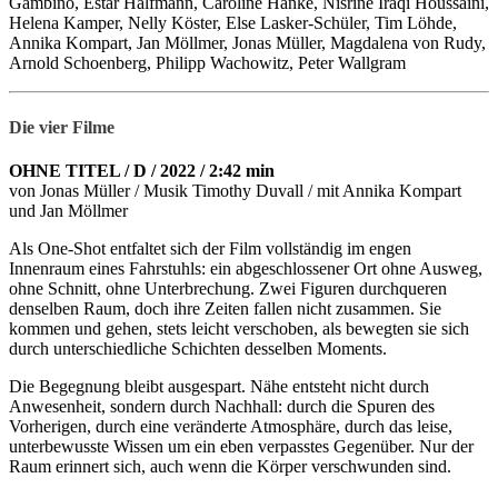
Gambino, Estar Halfmann, Caroline Hanke, Nisrine Iraqi Houssaini,
Helena Kamper, Nelly Köster, Else Lasker-Schüler, Tim Löhde,
Annika Kompart, Jan Möllmer, Jonas Müller, Magdalena von Rudy,
Arnold Schoenberg, Philipp Wachowitz, Peter Wallgram
Die vier Filme
OHNE TITEL / D / 2022 / 2:42 min
von Jonas Müller / Musik Timothy Duvall / mit Annika Kompart
und Jan Möllmer
Als One-Shot entfaltet sich der Film vollständig im engen
Innenraum eines Fahrstuhls: ein abgeschlossener Ort ohne Ausweg,
ohne Schnitt, ohne Unterbrechung. Zwei Figuren durchqueren
denselben Raum, doch ihre Zeiten fallen nicht zusammen. Sie
kommen und gehen, stets leicht verschoben, als bewegten sie sich
durch unterschiedliche Schichten desselben Moments.
Die Begegnung bleibt ausgespart. Nähe entsteht nicht durch
Anwesenheit, sondern durch Nachhall: durch die Spuren des
Vorherigen, durch eine veränderte Atmosphäre, durch das leise,
unterbewusste Wissen um ein eben verpasstes Gegenüber. Nur der
Raum erinnert sich, auch wenn die Körper verschwunden sind.