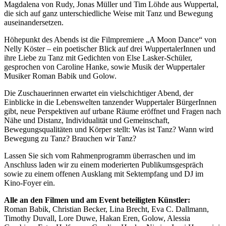
Magdalena von Rudy, Jonas Müller und Tim Löhde aus Wuppertal,
die sich auf ganz unterschiedliche Weise mit Tanz und Bewegung
auseinandersetzen.
Höhepunkt des Abends ist die Filmpremiere „A Moon Dance“ von
Nelly Köster – ein poetischer Blick auf drei WuppertalerInnen und
ihre Liebe zu Tanz mit Gedichten von Else Lasker-Schüler,
gesprochen von Caroline Hanke, sowie Musik der Wuppertaler
Musiker Roman Babik und Golow.
Die Zuschauerinnen erwartet ein vielschichtiger Abend, der
Einblicke in die Lebenswelten tanzender Wuppertaler BürgerInnen
gibt, neue Perspektiven auf urbane Räume eröffnet und Fragen nach
Nähe und Distanz, Individualität und Gemeinschaft,
Bewegungsqualitäten und Körper stellt: Was ist Tanz? Wann wird
Bewegung zu Tanz? Brauchen wir Tanz?
Lassen Sie sich vom Rahmenprogramm überraschen und im
Anschluss laden wir zu einem moderierten Publikumsgespräch
sowie zu einem offenen Ausklang mit Sektempfang und DJ im
Kino-Foyer ein.
Alle an den Filmen und am Event beteiligten Künstler:
Roman Babik, Christian Becker, Lina Brecht, Eva C. Dallmann,
Timothy Duvall, Lore Duwe, Hakan Eren, Golow, Alessia