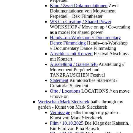
Perpétuel
Kino / Zwei Dokumentationen
Zwei
Dokumentationen von Mouvement
Perpétuel – Rex-Filmtheater
WS Co-Creating / Shared Power
WORKSHOP // Move on up / Co-creating
as a model for shared power
Hands--on-Workshop // Documentary
Dance Filmmaking
Hands--on-Workshop
// Documentary Dance Filmmaking
Abschluss mit Konzert
Festival Abschluss
mit Konzert
Ausstellung / Galerie n46
Ausstellung //
Mouvement Perpétuel und
TANZRAUSCHEN Festival
Statement
Kuratorisches Statement /
Curatorial Statement
Orte / Locations
LOCATIONS // on move
/ move on
Werkschau Mark Sieczarek
paths through my
garden - Kunst von Mark Sieczkarek
Vernissage
paths through my garden -
Kunst von Mark Sieczkarek
Film / 10.10.2025
Die Klage der Kaiserin.
Ein Film von Pina Bausch