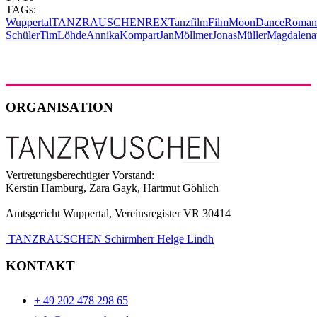
TAGs:
Wuppertal
TANZRAUSCHEN
REX
Tanzfilm
Film
MoonDance
Roman
Schüler
TimLöhde
AnnikaKompart
JanMöllmer
JonasMüller
Magdalen
ORGANISATION
Vertretungsberechtigter Vorstand:
Kerstin Hamburg, Zara Gayk, Hartmut Göhlich
Amtsgericht Wuppertal, Vereinsregister VR 30414
TANZRAUSCHEN Schirmherr Helge Lindh
KONTAKT
+ 49 202 478 298 65