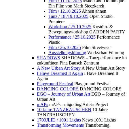
Film / 11.10. 2025
Malou and Dominique.
Ein Film von Mark Sieczkarek
Film / 12.10.2025
Ahnen ahnen
Tanz / 18./19.10.2025
Open Studio-
Premiere
Workshop / 25.10.2025
Kostüm- &
Bewegungsworkshop GARDEN PARTY
Performance / 25.10.2025
Performance
Plastic
Film / 26.10.2025
Film Streetwear
Ausstellungsführung
Werkschau Führung
SHADOWS
SHADOWS – Tanzperformance im
zukünftigen Pina Bausch Zentrum
A New Urban Art Story
A New Urban Art Story
I Have Dreamed It Again
I Have Dreamed It
Again
Playground Festival
Playground Festival
DANCING COLORS
DANCING COLORS
EGO – Journey of Urban Art
EGO – Journey of
Urban Art
mAPs
mAPs - migrating Artists Project
10 Jahre TANZRAUSCHEN
10 Jahre
TANZRAUSCHEN
1700JLID / 1001 Lights
News 1001 Lights
Transforming Movements
Transforming