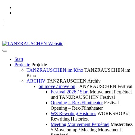
|
TANZRAUSCHEN Wuppertal
we live future now
Start
Projekte
Projekte
TANZRAUSCHEN im Kino
TANZRAUSCHEN im
Kino
ARCHIV
TANZRAUSCHEN Archiv
on move / move on
TANZRAUSCHEN Festival
Festival 2026 / Start
Mouvement Perpétuel
und TANZRAUSCHEN Festival
Opening – Rex-Filmtheater
Festival
Opening – Rex-Filmtheater
WS Rewriting Histories
WORKSHOP //
Rewriting Histories.
Meeting Mouvement Perpétuel
Masterclass
// Move on up / Meeting Mouvement