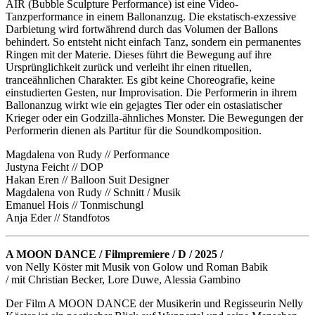
AIR (Bubble Sculpture Performance) ist eine Video-
Tanzperformance in einem Ballonanzug. Die ekstatisch-exzessive
Darbietung wird fortwährend durch das Volumen der Ballons
behindert. So entsteht nicht einfach Tanz, sondern ein permanentes
Ringen mit der Materie. Dieses führt die Bewegung auf ihre
Ursprünglichkeit zurück und verleiht ihr einen rituellen,
tranceähnlichen Charakter. Es gibt keine Choreografie, keine
einstudierten Gesten, nur Improvisation. Die Performerin in ihrem
Ballonanzug wirkt wie ein gejagtes Tier oder ein ostasiatischer
Krieger oder ein Godzilla-ähnliches Monster. Die Bewegungen der
Performerin dienen als Partitur für die Soundkomposition.
Magdalena von Rudy // Performance
Justyna Feicht // DOP
Hakan Eren // Balloon Suit Designer
Magdalena von Rudy // Schnitt / Musik
Emanuel Hois // Tonmischungl
Anja Eder // Standfotos
A MOON DANCE / Filmpremiere / D / 2025 /
von Nelly Köster mit Musik von Golow und Roman Babik
/ mit Christian Becker, Lore Duwe, Alessia Gambino
Der Film A MOON DANCE der Musikerin und Regisseurin Nelly