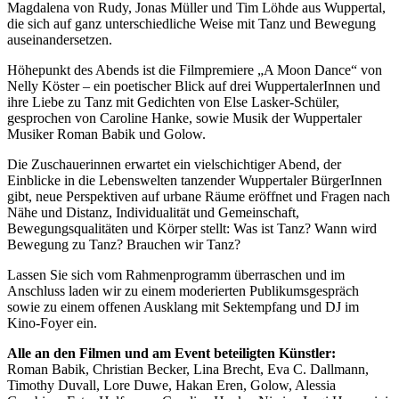
Magdalena von Rudy, Jonas Müller und Tim Löhde aus Wuppertal,
die sich auf ganz unterschiedliche Weise mit Tanz und Bewegung
auseinandersetzen.
Höhepunkt des Abends ist die Filmpremiere „A Moon Dance“ von
Nelly Köster – ein poetischer Blick auf drei WuppertalerInnen und
ihre Liebe zu Tanz mit Gedichten von Else Lasker-Schüler,
gesprochen von Caroline Hanke, sowie Musik der Wuppertaler
Musiker Roman Babik und Golow.
Die Zuschauerinnen erwartet ein vielschichtiger Abend, der
Einblicke in die Lebenswelten tanzender Wuppertaler BürgerInnen
gibt, neue Perspektiven auf urbane Räume eröffnet und Fragen nach
Nähe und Distanz, Individualität und Gemeinschaft,
Bewegungsqualitäten und Körper stellt: Was ist Tanz? Wann wird
Bewegung zu Tanz? Brauchen wir Tanz?
Lassen Sie sich vom Rahmenprogramm überraschen und im
Anschluss laden wir zu einem moderierten Publikumsgespräch
sowie zu einem offenen Ausklang mit Sektempfang und DJ im
Kino-Foyer ein.
Alle an den Filmen und am Event beteiligten Künstler:
Roman Babik, Christian Becker, Lina Brecht, Eva C. Dallmann,
Timothy Duvall, Lore Duwe, Hakan Eren, Golow, Alessia