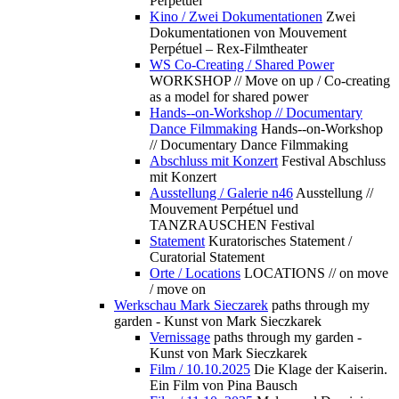
Perpétuel
Kino / Zwei Dokumentationen
Zwei
Dokumentationen von Mouvement
Perpétuel – Rex-Filmtheater
WS Co-Creating / Shared Power
WORKSHOP // Move on up / Co-creating
as a model for shared power
Hands--on-Workshop // Documentary
Dance Filmmaking
Hands--on-Workshop
// Documentary Dance Filmmaking
Abschluss mit Konzert
Festival Abschluss
mit Konzert
Ausstellung / Galerie n46
Ausstellung //
Mouvement Perpétuel und
TANZRAUSCHEN Festival
Statement
Kuratorisches Statement /
Curatorial Statement
Orte / Locations
LOCATIONS // on move
/ move on
Werkschau Mark Sieczarek
paths through my
garden - Kunst von Mark Sieczkarek
Vernissage
paths through my garden -
Kunst von Mark Sieczkarek
Film / 10.10.2025
Die Klage der Kaiserin.
Ein Film von Pina Bausch