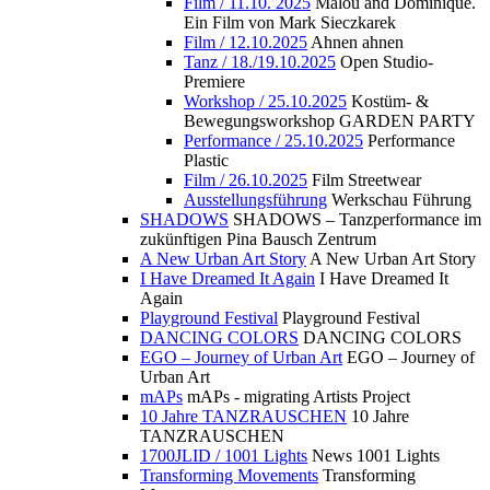
Film / 11.10. 2025
Malou and Dominique.
Ein Film von Mark Sieczkarek
Film / 12.10.2025
Ahnen ahnen
Tanz / 18./19.10.2025
Open Studio-
Premiere
Workshop / 25.10.2025
Kostüm- &
Bewegungsworkshop GARDEN PARTY
Performance / 25.10.2025
Performance
Plastic
Film / 26.10.2025
Film Streetwear
Ausstellungsführung
Werkschau Führung
SHADOWS
SHADOWS – Tanzperformance im
zukünftigen Pina Bausch Zentrum
A New Urban Art Story
A New Urban Art Story
I Have Dreamed It Again
I Have Dreamed It
Again
Playground Festival
Playground Festival
DANCING COLORS
DANCING COLORS
EGO – Journey of Urban Art
EGO – Journey of
Urban Art
mAPs
mAPs - migrating Artists Project
10 Jahre TANZRAUSCHEN
10 Jahre
TANZRAUSCHEN
1700JLID / 1001 Lights
News 1001 Lights
Transforming Movements
Transforming