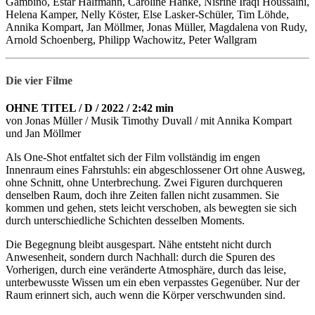
Gambino, Estar Halfmann, Caroline Hanke, Nisrine Iraqi Houssaini,
Helena Kamper, Nelly Köster, Else Lasker-Schüler, Tim Löhde,
Annika Kompart, Jan Möllmer, Jonas Müller, Magdalena von Rudy,
Arnold Schoenberg, Philipp Wachowitz, Peter Wallgram
Die vier Filme
OHNE TITEL / D / 2022 / 2:42 min
von Jonas Müller / Musik Timothy Duvall / mit Annika Kompart
und Jan Möllmer
Als One-Shot entfaltet sich der Film vollständig im engen
Innenraum eines Fahrstuhls: ein abgeschlossener Ort ohne Ausweg,
ohne Schnitt, ohne Unterbrechung. Zwei Figuren durchqueren
denselben Raum, doch ihre Zeiten fallen nicht zusammen. Sie
kommen und gehen, stets leicht verschoben, als bewegten sie sich
durch unterschiedliche Schichten desselben Moments.
Die Begegnung bleibt ausgespart. Nähe entsteht nicht durch
Anwesenheit, sondern durch Nachhall: durch die Spuren des
Vorherigen, durch eine veränderte Atmosphäre, durch das leise,
unterbewusste Wissen um ein eben verpasstes Gegenüber. Nur der
Raum erinnert sich, auch wenn die Körper verschwunden sind.