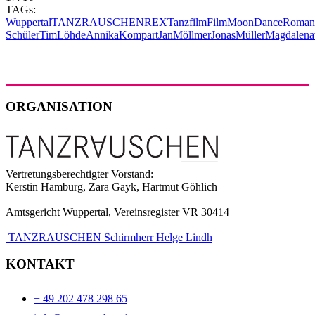
TAGs:
Wuppertal
TANZRAUSCHEN
REX
Tanzfilm
Film
MoonDance
Roman
Schüler
TimLöhde
AnnikaKompart
JanMöllmer
JonasMüller
Magdalen
ORGANISATION
Vertretungsberechtigter Vorstand:
Kerstin Hamburg, Zara Gayk, Hartmut Göhlich
Amtsgericht Wuppertal, Vereinsregister VR 30414
TANZRAUSCHEN Schirmherr Helge Lindh
KONTAKT
+ 49 202 478 298 65