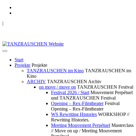
|
TANZRAUSCHEN Wuppertal
we live future now
Start
Projekte
Projekte
TANZRAUSCHEN im Kino
TANZRAUSCHEN im
Kino
ARCHIV
TANZRAUSCHEN Archiv
on move / move on
TANZRAUSCHEN Festival
Festival 2026 / Start
Mouvement Perpétuel
und TANZRAUSCHEN Festival
Opening – Rex-Filmtheater
Festival
Opening – Rex-Filmtheater
WS Rewriting Histories
WORKSHOP //
Rewriting Histories.
Meeting Mouvement Perpétuel
Masterclass
// Move on up / Meeting Mouvement