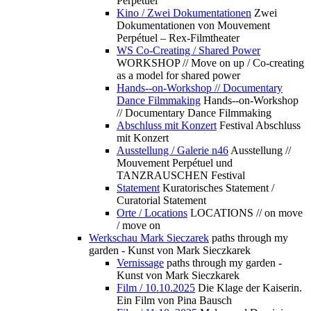
Perpétuel
Kino / Zwei Dokumentationen
Zwei
Dokumentationen von Mouvement
Perpétuel – Rex-Filmtheater
WS Co-Creating / Shared Power
WORKSHOP // Move on up / Co-creating
as a model for shared power
Hands--on-Workshop // Documentary
Dance Filmmaking
Hands--on-Workshop
// Documentary Dance Filmmaking
Abschluss mit Konzert
Festival Abschluss
mit Konzert
Ausstellung / Galerie n46
Ausstellung //
Mouvement Perpétuel und
TANZRAUSCHEN Festival
Statement
Kuratorisches Statement /
Curatorial Statement
Orte / Locations
LOCATIONS // on move
/ move on
Werkschau Mark Sieczarek
paths through my
garden - Kunst von Mark Sieczkarek
Vernissage
paths through my garden -
Kunst von Mark Sieczkarek
Film / 10.10.2025
Die Klage der Kaiserin.
Ein Film von Pina Bausch