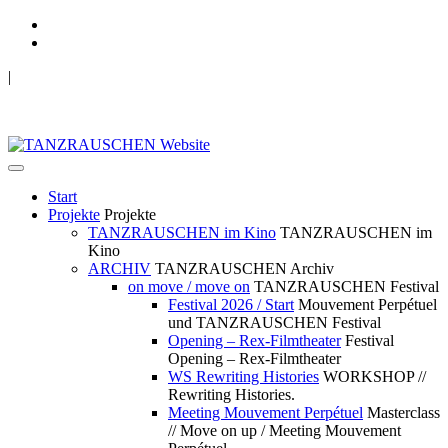
|
TANZRAUSCHEN Wuppertal
we live future now
Start
Projekte
Projekte
TANZRAUSCHEN im Kino
TANZRAUSCHEN im
Kino
ARCHIV
TANZRAUSCHEN Archiv
on move / move on
TANZRAUSCHEN Festival
Festival 2026 / Start
Mouvement Perpétuel
und TANZRAUSCHEN Festival
Opening – Rex-Filmtheater
Festival
Opening – Rex-Filmtheater
WS Rewriting Histories
WORKSHOP //
Rewriting Histories.
Meeting Mouvement Perpétuel
Masterclass
// Move on up / Meeting Mouvement