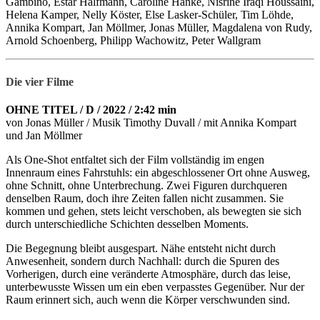
Gambino, Estar Halfmann, Caroline Hanke, Nisrine Iraqi Houssaini,
Helena Kamper, Nelly Köster, Else Lasker-Schüler, Tim Löhde,
Annika Kompart, Jan Möllmer, Jonas Müller, Magdalena von Rudy,
Arnold Schoenberg, Philipp Wachowitz, Peter Wallgram
Die vier Filme
OHNE TITEL / D / 2022 / 2:42 min
von Jonas Müller / Musik Timothy Duvall / mit Annika Kompart
und Jan Möllmer
Als One-Shot entfaltet sich der Film vollständig im engen
Innenraum eines Fahrstuhls: ein abgeschlossener Ort ohne Ausweg,
ohne Schnitt, ohne Unterbrechung. Zwei Figuren durchqueren
denselben Raum, doch ihre Zeiten fallen nicht zusammen. Sie
kommen und gehen, stets leicht verschoben, als bewegten sie sich
durch unterschiedliche Schichten desselben Moments.
Die Begegnung bleibt ausgespart. Nähe entsteht nicht durch
Anwesenheit, sondern durch Nachhall: durch die Spuren des
Vorherigen, durch eine veränderte Atmosphäre, durch das leise,
unterbewusste Wissen um ein eben verpasstes Gegenüber. Nur der
Raum erinnert sich, auch wenn die Körper verschwunden sind.