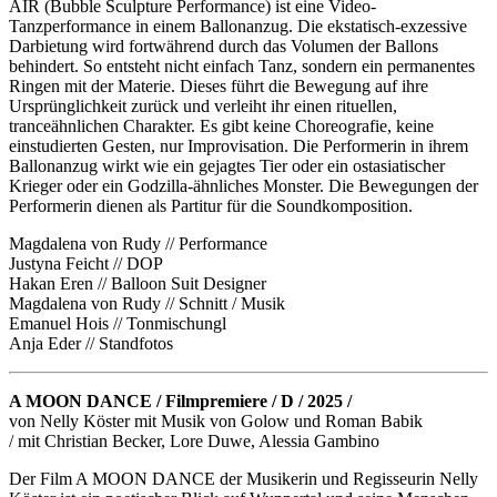
AIR (Bubble Sculpture Performance) ist eine Video-
Tanzperformance in einem Ballonanzug. Die ekstatisch-exzessive
Darbietung wird fortwährend durch das Volumen der Ballons
behindert. So entsteht nicht einfach Tanz, sondern ein permanentes
Ringen mit der Materie. Dieses führt die Bewegung auf ihre
Ursprünglichkeit zurück und verleiht ihr einen rituellen,
tranceähnlichen Charakter. Es gibt keine Choreografie, keine
einstudierten Gesten, nur Improvisation. Die Performerin in ihrem
Ballonanzug wirkt wie ein gejagtes Tier oder ein ostasiatischer
Krieger oder ein Godzilla-ähnliches Monster. Die Bewegungen der
Performerin dienen als Partitur für die Soundkomposition.
Magdalena von Rudy // Performance
Justyna Feicht // DOP
Hakan Eren // Balloon Suit Designer
Magdalena von Rudy // Schnitt / Musik
Emanuel Hois // Tonmischungl
Anja Eder // Standfotos
A MOON DANCE / Filmpremiere / D / 2025 /
von Nelly Köster mit Musik von Golow und Roman Babik
/ mit Christian Becker, Lore Duwe, Alessia Gambino
Der Film A MOON DANCE der Musikerin und Regisseurin Nelly