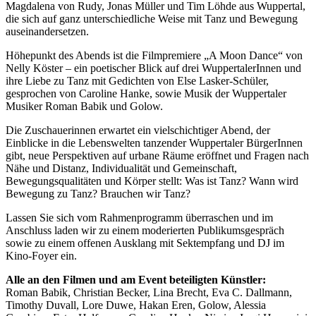
Magdalena von Rudy, Jonas Müller und Tim Löhde aus Wuppertal,
die sich auf ganz unterschiedliche Weise mit Tanz und Bewegung
auseinandersetzen.
Höhepunkt des Abends ist die Filmpremiere „A Moon Dance“ von
Nelly Köster – ein poetischer Blick auf drei WuppertalerInnen und
ihre Liebe zu Tanz mit Gedichten von Else Lasker-Schüler,
gesprochen von Caroline Hanke, sowie Musik der Wuppertaler
Musiker Roman Babik und Golow.
Die Zuschauerinnen erwartet ein vielschichtiger Abend, der
Einblicke in die Lebenswelten tanzender Wuppertaler BürgerInnen
gibt, neue Perspektiven auf urbane Räume eröffnet und Fragen nach
Nähe und Distanz, Individualität und Gemeinschaft,
Bewegungsqualitäten und Körper stellt: Was ist Tanz? Wann wird
Bewegung zu Tanz? Brauchen wir Tanz?
Lassen Sie sich vom Rahmenprogramm überraschen und im
Anschluss laden wir zu einem moderierten Publikumsgespräch
sowie zu einem offenen Ausklang mit Sektempfang und DJ im
Kino-Foyer ein.
Alle an den Filmen und am Event beteiligten Künstler:
Roman Babik, Christian Becker, Lina Brecht, Eva C. Dallmann,
Timothy Duvall, Lore Duwe, Hakan Eren, Golow, Alessia