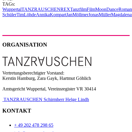
TAGs:
Wuppertal
TANZRAUSCHEN
REX
Tanzfilm
Film
MoonDance
Roman
Schüler
TimLöhde
AnnikaKompart
JanMöllmer
JonasMüller
Magdalen
ORGANISATION
Vertretungsberechtigter Vorstand:
Kerstin Hamburg, Zara Gayk, Hartmut Göhlich
Amtsgericht Wuppertal, Vereinsregister VR 30414
TANZRAUSCHEN Schirmherr Helge Lindh
KONTAKT
+ 49 202 478 298 65