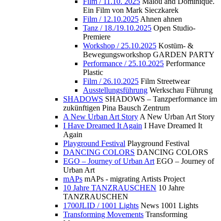
Film / 11.10. 2025
Malou and Dominique.
Ein Film von Mark Sieczkarek
Film / 12.10.2025
Ahnen ahnen
Tanz / 18./19.10.2025
Open Studio-
Premiere
Workshop / 25.10.2025
Kostüm- &
Bewegungsworkshop GARDEN PARTY
Performance / 25.10.2025
Performance
Plastic
Film / 26.10.2025
Film Streetwear
Ausstellungsführung
Werkschau Führung
SHADOWS
SHADOWS – Tanzperformance im
zukünftigen Pina Bausch Zentrum
A New Urban Art Story
A New Urban Art Story
I Have Dreamed It Again
I Have Dreamed It
Again
Playground Festival
Playground Festival
DANCING COLORS
DANCING COLORS
EGO – Journey of Urban Art
EGO – Journey of
Urban Art
mAPs
mAPs - migrating Artists Project
10 Jahre TANZRAUSCHEN
10 Jahre
TANZRAUSCHEN
1700JLID / 1001 Lights
News 1001 Lights
Transforming Movements
Transforming