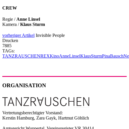
CREW
Regie /
Anne Linsel
Kamera /
Klaus Sturm
vorheriger Artikel
Invisible People
Drucken
7885
TAGs:
TANZRAUSCHEN
REX
Kino
AnneLinsel
KlausSturm
PinaBausch
Ne
ORGANISATION
Vertretungsberechtigter Vorstand:
Kerstin Hamburg, Zara Gayk, Hartmut Göhlich
Amtsgericht Wuppertal, Vereinsregister VR 30414