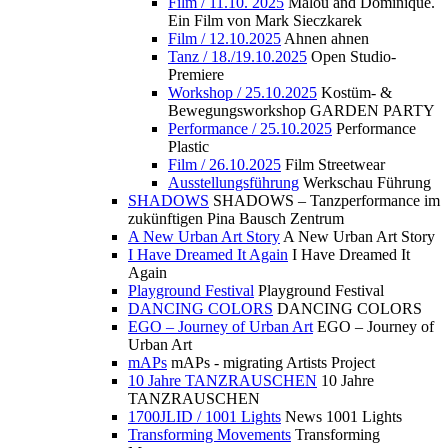
Film / 11.10. 2025
Malou and Dominique.
Ein Film von Mark Sieczkarek
Film / 12.10.2025
Ahnen ahnen
Tanz / 18./19.10.2025
Open Studio-
Premiere
Workshop / 25.10.2025
Kostüm- &
Bewegungsworkshop GARDEN PARTY
Performance / 25.10.2025
Performance
Plastic
Film / 26.10.2025
Film Streetwear
Ausstellungsführung
Werkschau Führung
SHADOWS
SHADOWS – Tanzperformance im
zukünftigen Pina Bausch Zentrum
A New Urban Art Story
A New Urban Art Story
I Have Dreamed It Again
I Have Dreamed It
Again
Playground Festival
Playground Festival
DANCING COLORS
DANCING COLORS
EGO – Journey of Urban Art
EGO – Journey of
Urban Art
mAPs
mAPs - migrating Artists Project
10 Jahre TANZRAUSCHEN
10 Jahre
TANZRAUSCHEN
1700JLID / 1001 Lights
News 1001 Lights
Transforming Movements
Transforming