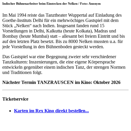
Indischer Bühnenarbeiter beim Einstecken der Nelken / Foto: Anonym
Im Mai 1994 reiste das Tanztheater Wuppertal auf Einladung des
Goethe-Instituts Delhi für ein mehrwöchiges Gastspiel mit dem
Stück „Nelken“ nach Indien. Insgesamt fanden rund 15
Vorstellungen in Delhi, Kalkutta (heute Kolkata), Madras und
Bombay (heute Mumbai) statt – allesamt bei freiem Eintritt und bis
auf den letzten Platz besetzt. Bis zu 8000 Nelken mussten u.a. für
jede Vorstellung in den Bühnenboden gesteckt werden.
Das Gastspiel war eine Begegnung zweier sehr verschiedener
Tanzkulturen: Inszenierungen, die eine eigene Körpersprache
entwickeln gegenüber einem indischen Tanz, der strengen Normen
und Traditionen folgt.
Nächster Termin TANZRAUSCEN im Kino: Oktober 2026
Ticketservice
Karten im Rex Kino direkt bestellen...