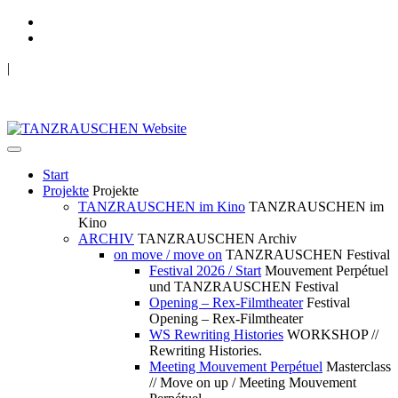
|
TANZRAUSCHEN Wuppertal
we live future now
Start
Projekte
Projekte
TANZRAUSCHEN im Kino
TANZRAUSCHEN im
Kino
ARCHIV
TANZRAUSCHEN Archiv
on move / move on
TANZRAUSCHEN Festival
Festival 2026 / Start
Mouvement Perpétuel
und TANZRAUSCHEN Festival
Opening – Rex-Filmtheater
Festival
Opening – Rex-Filmtheater
WS Rewriting Histories
WORKSHOP //
Rewriting Histories.
Meeting Mouvement Perpétuel
Masterclass
// Move on up / Meeting Mouvement