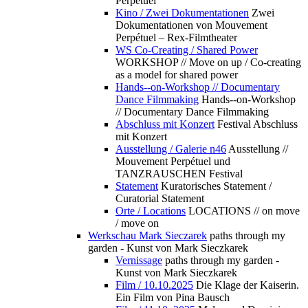
Perpétuel
Kino / Zwei Dokumentationen
Zwei
Dokumentationen von Mouvement
Perpétuel – Rex-Filmtheater
WS Co-Creating / Shared Power
WORKSHOP // Move on up / Co-creating
as a model for shared power
Hands--on-Workshop // Documentary
Dance Filmmaking
Hands--on-Workshop
// Documentary Dance Filmmaking
Abschluss mit Konzert
Festival Abschluss
mit Konzert
Ausstellung / Galerie n46
Ausstellung //
Mouvement Perpétuel und
TANZRAUSCHEN Festival
Statement
Kuratorisches Statement /
Curatorial Statement
Orte / Locations
LOCATIONS // on move
/ move on
Werkschau Mark Sieczarek
paths through my
garden - Kunst von Mark Sieczkarek
Vernissage
paths through my garden -
Kunst von Mark Sieczkarek
Film / 10.10.2025
Die Klage der Kaiserin.
Ein Film von Pina Bausch