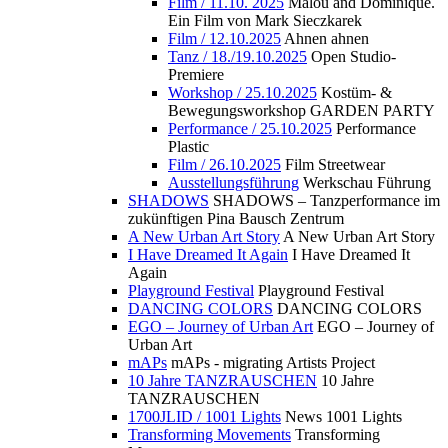
Film / 11.10. 2025
Malou and Dominique.
Ein Film von Mark Sieczkarek
Film / 12.10.2025
Ahnen ahnen
Tanz / 18./19.10.2025
Open Studio-
Premiere
Workshop / 25.10.2025
Kostüm- &
Bewegungsworkshop GARDEN PARTY
Performance / 25.10.2025
Performance
Plastic
Film / 26.10.2025
Film Streetwear
Ausstellungsführung
Werkschau Führung
SHADOWS
SHADOWS – Tanzperformance im
zukünftigen Pina Bausch Zentrum
A New Urban Art Story
A New Urban Art Story
I Have Dreamed It Again
I Have Dreamed It
Again
Playground Festival
Playground Festival
DANCING COLORS
DANCING COLORS
EGO – Journey of Urban Art
EGO – Journey of
Urban Art
mAPs
mAPs - migrating Artists Project
10 Jahre TANZRAUSCHEN
10 Jahre
TANZRAUSCHEN
1700JLID / 1001 Lights
News 1001 Lights
Transforming Movements
Transforming