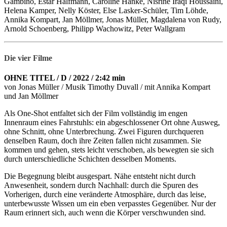
Gambino, Estar Halfmann, Caroline Hanke, Nisrine Iraqi Houssaini,
Helena Kamper, Nelly Köster, Else Lasker-Schüler, Tim Löhde,
Annika Kompart, Jan Möllmer, Jonas Müller, Magdalena von Rudy,
Arnold Schoenberg, Philipp Wachowitz, Peter Wallgram
Die vier Filme
OHNE TITEL / D / 2022 / 2:42 min
von Jonas Müller / Musik Timothy Duvall / mit Annika Kompart
und Jan Möllmer
Als One-Shot entfaltet sich der Film vollständig im engen
Innenraum eines Fahrstuhls: ein abgeschlossener Ort ohne Ausweg,
ohne Schnitt, ohne Unterbrechung. Zwei Figuren durchqueren
denselben Raum, doch ihre Zeiten fallen nicht zusammen. Sie
kommen und gehen, stets leicht verschoben, als bewegten sie sich
durch unterschiedliche Schichten desselben Moments.
Die Begegnung bleibt ausgespart. Nähe entsteht nicht durch
Anwesenheit, sondern durch Nachhall: durch die Spuren des
Vorherigen, durch eine veränderte Atmosphäre, durch das leise,
unterbewusste Wissen um ein eben verpasstes Gegenüber. Nur der
Raum erinnert sich, auch wenn die Körper verschwunden sind.