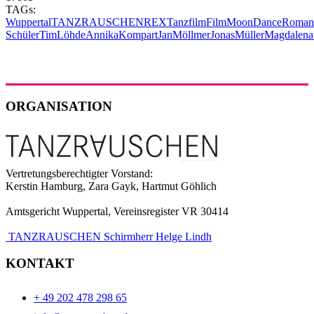
TAGs:
Wuppertal
TANZRAUSCHEN
REX
Tanzfilm
Film
MoonDance
Roman
Schüler
TimLöhde
AnnikaKompart
JanMöllmer
JonasMüller
Magdalen
ORGANISATION
Vertretungsberechtigter Vorstand:
Kerstin Hamburg, Zara Gayk, Hartmut Göhlich
Amtsgericht Wuppertal, Vereinsregister VR 30414
TANZRAUSCHEN Schirmherr Helge Lindh
KONTAKT
+ 49 202 478 298 65