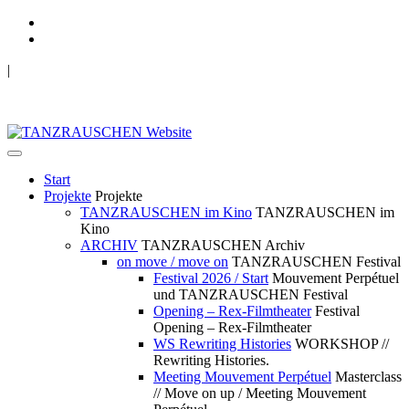
|
TANZRAUSCHEN Wuppertal
we live future now
Start
Projekte
Projekte
TANZRAUSCHEN im Kino
TANZRAUSCHEN im
Kino
ARCHIV
TANZRAUSCHEN Archiv
on move / move on
TANZRAUSCHEN Festival
Festival 2026 / Start
Mouvement Perpétuel
und TANZRAUSCHEN Festival
Opening – Rex-Filmtheater
Festival
Opening – Rex-Filmtheater
WS Rewriting Histories
WORKSHOP //
Rewriting Histories.
Meeting Mouvement Perpétuel
Masterclass
// Move on up / Meeting Mouvement