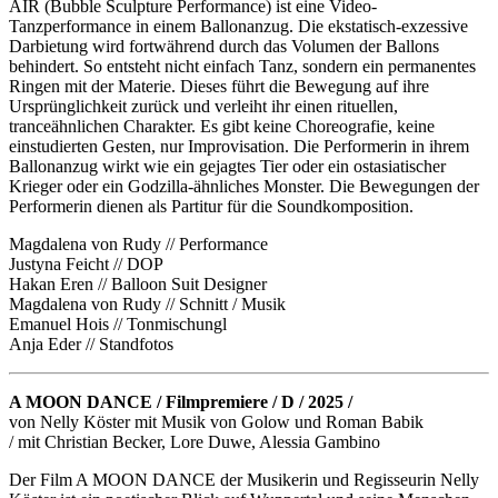
AIR (Bubble Sculpture Performance) ist eine Video-
Tanzperformance in einem Ballonanzug. Die ekstatisch-exzessive
Darbietung wird fortwährend durch das Volumen der Ballons
behindert. So entsteht nicht einfach Tanz, sondern ein permanentes
Ringen mit der Materie. Dieses führt die Bewegung auf ihre
Ursprünglichkeit zurück und verleiht ihr einen rituellen,
tranceähnlichen Charakter. Es gibt keine Choreografie, keine
einstudierten Gesten, nur Improvisation. Die Performerin in ihrem
Ballonanzug wirkt wie ein gejagtes Tier oder ein ostasiatischer
Krieger oder ein Godzilla-ähnliches Monster. Die Bewegungen der
Performerin dienen als Partitur für die Soundkomposition.
Magdalena von Rudy // Performance
Justyna Feicht // DOP
Hakan Eren // Balloon Suit Designer
Magdalena von Rudy // Schnitt / Musik
Emanuel Hois // Tonmischungl
Anja Eder // Standfotos
A MOON DANCE / Filmpremiere / D / 2025 /
von Nelly Köster mit Musik von Golow und Roman Babik
/ mit Christian Becker, Lore Duwe, Alessia Gambino
Der Film A MOON DANCE der Musikerin und Regisseurin Nelly