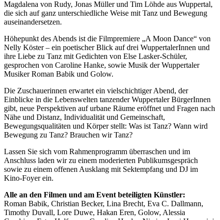
Magdalena von Rudy, Jonas Müller und Tim Löhde aus Wuppertal,
die sich auf ganz unterschiedliche Weise mit Tanz und Bewegung
auseinandersetzen.
Höhepunkt des Abends ist die Filmpremiere „A Moon Dance“ von
Nelly Köster – ein poetischer Blick auf drei WuppertalerInnen und
ihre Liebe zu Tanz mit Gedichten von Else Lasker-Schüler,
gesprochen von Caroline Hanke, sowie Musik der Wuppertaler
Musiker Roman Babik und Golow.
Die Zuschauerinnen erwartet ein vielschichtiger Abend, der
Einblicke in die Lebenswelten tanzender Wuppertaler BürgerInnen
gibt, neue Perspektiven auf urbane Räume eröffnet und Fragen nach
Nähe und Distanz, Individualität und Gemeinschaft,
Bewegungsqualitäten und Körper stellt: Was ist Tanz? Wann wird
Bewegung zu Tanz? Brauchen wir Tanz?
Lassen Sie sich vom Rahmenprogramm überraschen und im
Anschluss laden wir zu einem moderierten Publikumsgespräch
sowie zu einem offenen Ausklang mit Sektempfang und DJ im
Kino-Foyer ein.
Alle an den Filmen und am Event beteiligten Künstler:
Roman Babik, Christian Becker, Lina Brecht, Eva C. Dallmann,
Timothy Duvall, Lore Duwe, Hakan Eren, Golow, Alessia