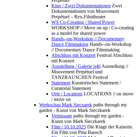
Perpétuel
Kino / Zwei Dokumentationen
Zwei
Dokumentationen von Mouvement
Perpétuel – Rex-Filmtheater
WS Co-Creating / Shared Power
WORKSHOP // Move on up / Co-creating
as a model for shared power
Hands--on-Workshop // Documentary
Dance Filmmaking
Hands--on-Workshop
// Documentary Dance Filmmaking
Abschluss mit Konzert
Festival Abschluss
mit Konzert
Ausstellung / Galerie n46
Ausstellung //
Mouvement Perpétuel und
TANZRAUSCHEN Festival
Statement
Kuratorisches Statement /
Curatorial Statement
Orte / Locations
LOCATIONS // on move
/ move on
Werkschau Mark Sieczarek
paths through my
garden - Kunst von Mark Sieczkarek
Vernissage
paths through my garden -
Kunst von Mark Sieczkarek
Film / 10.10.2025
Die Klage der Kaiserin.
Ein Film von Pina Bausch