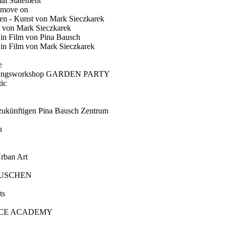
ial Statement
 move on
en - Kunst von Mark Sieczkarek
t von Mark Sieczkarek
Ein Film von Pina Bausch
in Film von Mark Sieczkarek
e
gungsworkshop GARDEN PARTY
ic
künftigen Pina Bausch Zentrum
n
rban Art
AUSCHEN
ts
CE ACADEMY