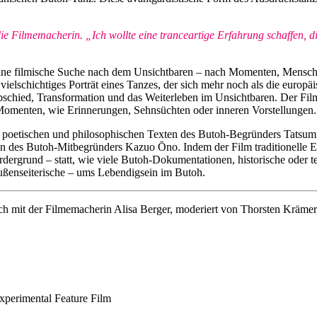
 die Filmemacherin. „Ich wollte eine tranceartige Erfahrung schaffen,
f eine filmische Suche nach dem Unsichtbaren – nach Momenten, Mensc
n vielschichtiges Porträt eines Tanzes, der sich mehr noch als die eu
r Abschied, Transformation und das Weiterleben im Unsichtbaren. Der Fi
 Momenten, wie Erinnerungen, Sehnsüchten oder inneren Vorstellungen.
t poetischen und philosophischen Texten des Butoh-Begründers Tatsumi 
 des Butoh-Mitbegründers Kazuo Ōno. Indem der Film traditionelle Er
rdergrund – statt, wie viele Butoh-Dokumentationen, historische oder 
Außenseiterische – ums Lebendigsein im Butoh.
h mit der Filmemacherin Alisa Berger, moderiert von Thorsten Kräme
xperimental Feature Film