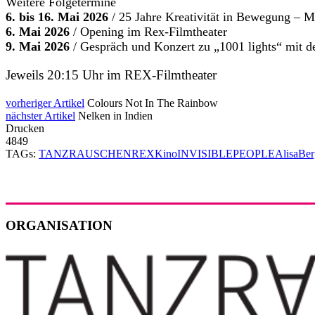
Weitere Folgetermine
6. bis 16. Mai 2026
/ 25 Jahre Kreativität in Bewegung – 
6. Mai 2026
/ Opening im Rex-Filmtheater
9. Mai 2026
/ Gespräch und Konzert zu „1001 lights“ mit d
Jeweils 20:15 Uhr im REX-Filmtheater
vorheriger Artikel
Colours Not In The Rainbow
nächster Artikel
Nelken in Indien
Drucken
4849
TAGs:
TANZRAUSCHEN
REX
Kino
INVISIBLE
PEOPLE
AlisaBer
ORGANISATION