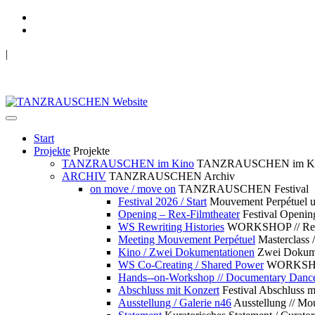
|
TANZRAUSCHEN Wuppertal
we live future now
Start
Projekte
Projekte
TANZRAUSCHEN im Kino
TANZRAUSCHEN im K
ARCHIV
TANZRAUSCHEN Archiv
on move / move on
TANZRAUSCHEN Festival
Festival 2026 / Start
Mouvement Perpétue
Opening – Rex-Filmtheater
Festival Openin
WS Rewriting Histories
WORKSHOP // Rewri
Meeting Mouvement Perpétuel
Masterclass
Kino / Zwei Dokumentationen
Zwei Dokume
WS Co-Creating / Shared Power
WORKSHOP 
Hands--on-Workshop // Documentary Danc
Abschluss mit Konzert
Festival Abschluss m
Ausstellung / Galerie n46
Ausstellung // 