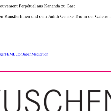
Mouvement Perpétuel aus Kananda zu Gast
en KünstlerInnen und dem Judith Genske Trio in der Galerie 
ger
FEM
Butoh
Japan
Meditation