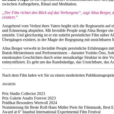
zwischen Aufbegehren, Ritual und Meditation.
„Der Film richtet den Blick auf das Verborgene“, sagt Alisa Berger,
existiert.“
Ausgehend vom Verlust ihres Vaters begibt sich die Regisseurin au
und Erinnerung abspielen. Mit Invisible People zeigt Alisa Berger ei
entzieht. Und gleichzeitig ist er ein zutiefst persönlicher Film uübe
Übergängen existiert, in der Magie der Begegnung mit unsichtbaren
Alisa Berger verwebt in Invisible People persönliche Erfahrungen mi
Butoh-Meisterinnen und Performerinnen – darunter Yoshito Ōno, Sohn
emotionalen Geschichten durch seine mosaikartige Struktur in den Vo
entmystifiziert. Es geht um das Randständige, das Unsichtbare, das 
Nach dem Film laden wir Sie zu einem moderierten Publikumsgespräc
AWARDS
Prix Studio Collector 2023
Prix Galerie Analix Forever 2023
Prädikat Besonders Wertvoll 2024
Nominierung für Beste Rolf-Hans Müller Preis für Filmmusik, Best E
Award at 6° Istanbul International Experimental Film Festival