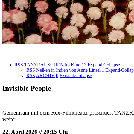
RSS
TANZRAUSCHEN im Kino
13
Expand/Collapse
RSS
Nelken in Indien von Anne Linsel
1
Expand/Collap
RSS
ARCHIV
0
Expand/Collapse
Invisible People
Gemeinsam mit dem Rex-Filmtheater präsentiert TAN
weiter.
22. April 2026 // 20:15 Uhr