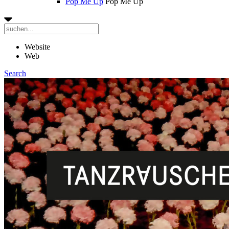
Pop Me Up
Pop Me Up
Website
Web
Search