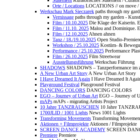
Statement
Kuratorisches Statement / Curator
Orte / Locations
LOCATIONS // on move /
Werkschau Mark Sieczarek
paths through my gard
Vernissage
paths through my garden - Kuns
Film / 10.10.2025
Die Klage der Kaiserin. 
Film / 11.10. 2025
Malou and Dominique. E
Film / 12.10.2025
Ahnen ahnen
Tanz / 18./19.10.2025
Open Studio-Premier
Workshop / 25.10.2025
Kostüm- & Bewe
Performance / 25.10.2025
Performance Plast
Film / 26.10.2025
Film Streetwear
Ausstellungsführung
Werkschau Führung
SHADOWS
SHADOWS – Tanzperformance im zu
A New Urban Art Story
A New Urban Art Story
I Have Dreamed It Again
I Have Dreamed It Agai
Playground Festival
Playground Festival
DANCING COLORS
DANCING COLORS
EGO – Journey of Urban Art
EGO – Journey of U
mAPs
mAPs - migrating Artists Project
10 Jahre TANZRAUSCHEN
10 Jahre TANZR
1700JLID / 1001 Lights
News 1001 Lights
Transforming Movements
Transforming Movemen
Aktionen + Filmprojekte
Aktionen / Filmprojekte
SCREEN DANCE ACADEMY
SCREEN DAN
Premiere
Premiere