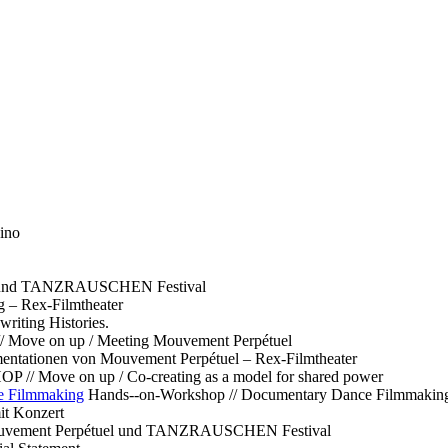
ino
l und TANZRAUSCHEN Festival
g – Rex-Filmtheater
ting Histories.
 // Move on up / Meeting Mouvement Perpétuel
ntationen von Mouvement Perpétuel – Rex-Filmtheater
// Move on up / Co-creating as a model for shared power
e Filmmaking
Hands--on-Workshop // Documentary Dance Filmmakin
it Konzert
Mouvement Perpétuel und TANZRAUSCHEN Festival