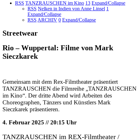
RSS
TANZRAUSCHEN im Kino
13
Expand/Collapse
RSS
Nelken in Indien von Anne Linsel
1
Expand/Collapse
RSS
ARCHIV
0
Expand/Collapse
Streetwear
Rio – Wuppertal: Filme von Mark
Sieczkarek
Gemeinsam mit dem Rex-Filmtheater präsentiert
TANZRAUSCHEN die Filmreihe „TANZRAUSCHEN
im Kino“. Der dritte Abend wird Arbeiten des
Choreographen, Tänzers und Künstlers Mark
Sieczkarek präsentieren.
4. Februar 2025 // 20:15 Uhr
TANZRAUSCHEN im REX-Filmtheater /