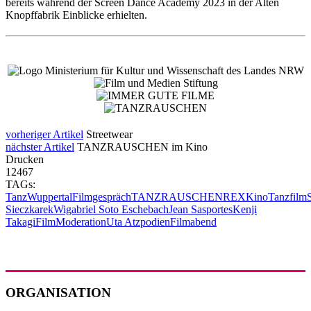
bereits während der Screen Dance Academy 2023 in der Alten
Knopffabrik Einblicke erhielten.
vorheriger Artikel
Streetwear
nächster Artikel
TANZRAUSCHEN im Kino
Drucken
12467
TAGs:
Tanz
Wuppertal
Filmgespräch
TANZRAUSCHEN
REX
Kino
Tanzfilm
Sieczkarek
Wigabriel Soto Eschebach
Jean Sasportes
Kenji
Takagi
Film
Moderation
Uta Atzpodien
Filmabend
ORGANISATION