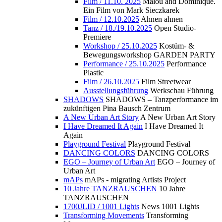
Film / 11.10. 2025
Malou and Dominique.
Ein Film von Mark Sieczkarek
Film / 12.10.2025
Ahnen ahnen
Tanz / 18./19.10.2025
Open Studio-
Premiere
Workshop / 25.10.2025
Kostüm- &
Bewegungsworkshop GARDEN PARTY
Performance / 25.10.2025
Performance
Plastic
Film / 26.10.2025
Film Streetwear
Ausstellungsführung
Werkschau Führung
SHADOWS
SHADOWS – Tanzperformance im
zukünftigen Pina Bausch Zentrum
A New Urban Art Story
A New Urban Art Story
I Have Dreamed It Again
I Have Dreamed It
Again
Playground Festival
Playground Festival
DANCING COLORS
DANCING COLORS
EGO – Journey of Urban Art
EGO – Journey of
Urban Art
mAPs
mAPs - migrating Artists Project
10 Jahre TANZRAUSCHEN
10 Jahre
TANZRAUSCHEN
1700JLID / 1001 Lights
News 1001 Lights
Transforming Movements
Transforming