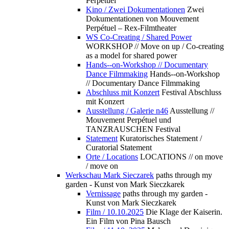
Perpétuel
Kino / Zwei Dokumentationen
Zwei
Dokumentationen von Mouvement
Perpétuel – Rex-Filmtheater
WS Co-Creating / Shared Power
WORKSHOP // Move on up / Co-creating
as a model for shared power
Hands--on-Workshop // Documentary
Dance Filmmaking
Hands--on-Workshop
// Documentary Dance Filmmaking
Abschluss mit Konzert
Festival Abschluss
mit Konzert
Ausstellung / Galerie n46
Ausstellung //
Mouvement Perpétuel und
TANZRAUSCHEN Festival
Statement
Kuratorisches Statement /
Curatorial Statement
Orte / Locations
LOCATIONS // on move
/ move on
Werkschau Mark Sieczarek
paths through my
garden - Kunst von Mark Sieczkarek
Vernissage
paths through my garden -
Kunst von Mark Sieczkarek
Film / 10.10.2025
Die Klage der Kaiserin.
Ein Film von Pina Bausch