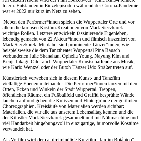
feiern. Entstanden in Einzelepisoden während der Corona-Pandemie
war er 2022 nur kurz im Netz zu sehen.
Neben den Performer*innen spielen die Wuppertaler Orte und vor
allem die kuriosen Kostüm-Kreationen von Mark Sieczkarek
wichtige Rollen. Letztere entwickeln faszinierende Eigenleben,
lebendig gemacht von 22 Akteur*innen und filmisch inszeniert von
Mark Sieczkarek. Mit dabei sind prominente Tänzer*innen, wie
beispielsweise die dem Tanztheater Wuppertal Pina Bausch
verbundenen Julie Shanahan, Ophelia Young, Nayung Kim und
Kenji Takagi. Oder auch Wuppertaler Kunstschaffende aus Musik,
wie Karlo Wentzel oder der Butoh-Tänzer Udo Sträßer treten auf.
Künstlerisch verweben sich in diesem Kunst- und Tanzfilm
vielfältige Ebenen miteinander. Die Performer*innen tanzen mit den
Orten, Ecken und Winkeln der Stadt Wuppertal. Treppen,
öffentlichen Räume, ein Fußballfeld und Graffiti besprühte Wände
tauchen auf und geben die Kulissen und Hintergründe der gefilmten
Choreographien. Kreisläufe von Materialien werden sichtbar:
Materialien, die wir alle aus unserem Lebensalltag kennen und die
der Künstler Mark Sieczkarek gesammelt und mit Nähmaschine und
viel Handarbeit hingebungsvoll in einzigartige, humorvolle Kostüme
verwandelt hat.
Als Vorfilm wird der ca. dreiminütige Kurzfilm „Jardim Botánico“