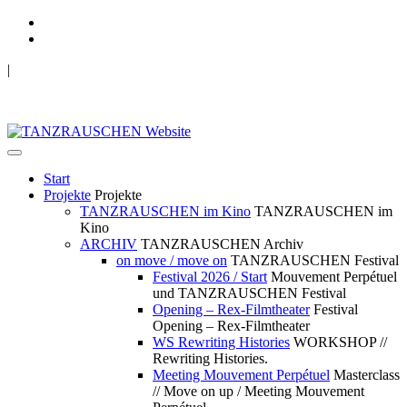
|
TANZRAUSCHEN Wuppertal
we live future now
Start
Projekte
Projekte
TANZRAUSCHEN im Kino
TANZRAUSCHEN im
Kino
ARCHIV
TANZRAUSCHEN Archiv
on move / move on
TANZRAUSCHEN Festival
Festival 2026 / Start
Mouvement Perpétuel
und TANZRAUSCHEN Festival
Opening – Rex-Filmtheater
Festival
Opening – Rex-Filmtheater
WS Rewriting Histories
WORKSHOP //
Rewriting Histories.
Meeting Mouvement Perpétuel
Masterclass
// Move on up / Meeting Mouvement