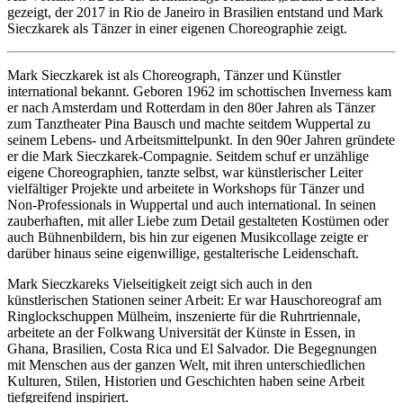
gezeigt, der 2017 in Rio de Janeiro in Brasilien entstand und Mark
Sieczkarek als Tänzer in einer eigenen Choreographie zeigt.
Mark Sieczkarek ist als Choreograph, Tänzer und Künstler
international bekannt. Geboren 1962 im schottischen Inverness kam
er nach Amsterdam und Rotterdam in den 80er Jahren als Tänzer
zum Tanztheater Pina Bausch und machte seitdem Wuppertal zu
seinem Lebens- und Arbeitsmittelpunkt. In den 90er Jahren gründete
er die Mark Sieczkarek-Compagnie. Seitdem schuf er unzählige
eigene Choreographien, tanzte selbst, war künstlerischer Leiter
vielfältiger Projekte und arbeitete in Workshops für Tänzer und
Non-Professionals in Wuppertal und auch international. In seinen
zauberhaften, mit aller Liebe zum Detail gestalteten Kostümen oder
auch Bühnenbildern, bis hin zur eigenen Musikcollage zeigte er
darüber hinaus seine eigenwillige, gestalterische Leidenschaft.
Mark Sieczkareks Vielseitigkeit zeigt sich auch in den
künstlerischen Stationen seiner Arbeit: Er war Hauschoreograf am
Ringlockschuppen Mülheim, inszenierte für die Ruhrtriennale,
arbeitete an der Folkwang Universität der Künste in Essen, in
Ghana, Brasilien, Costa Rica und El Salvador. Die Begegnungen
mit Menschen aus der ganzen Welt, mit ihren unterschiedlichen
Kulturen, Stilen, Historien und Geschichten haben seine Arbeit
tiefgreifend inspiriert.