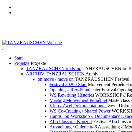
|
TANZRAUSCHEN Wuppertal
we live future now
Start
Projekte
Projekte
TANZRAUSCHEN im Kino
TANZRAUSCHEN im K
ARCHIV
TANZRAUSCHEN Archiv
on move / move on
TANZRAUSCHEN Festival
Festival 2026 / Start
Mouvement Perpétue
Opening – Rex-Filmtheater
Festival Openin
WS Rewriting Histories
WORKSHOP // Rewri
Meeting Mouvement Perpétuel
Masterclass
Kino / Zwei Dokumentationen
Zwei Dokume
WS Co-Creating / Shared Power
WORKSHOP 
Hands--on-Workshop // Documentary Danc
Abschluss mit Konzert
Festival Abschluss m
Ausstellung / Galerie n46
Ausstellung // 