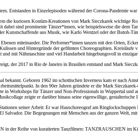
iern. Entstanden in Einzelepisoden während der Corona-Pandemie war 
em die kuriosen Kostüm-Kreationen von Mark Sieczkarek wichtige Roll
it dabei sind prominente Tänzer*innen, wie beispielsweise die dem T
 Kunstschaffende aus Musik, wie Karlo Wentzel oder der Butoh-Tänze
e Ebenen miteinander. Die Performer*innen tanzen mit den Orten, Ecke
Kulissen und Hintergründe der gefilmten Choreographien. Kreisläufe von
 und mit Nähmaschine und viel Handarbeit hingebungsvoll in einzigar
eigt, der 2017 in Rio de Janeiro in Brasilien entstand und Mark Sieczk
onal bekannt. Geboren 1962 im schottischen Inverness kam er nach Ams
eitsmittelpunkt. In den 90er Jahren gründete er die Mark Sieczkarek
eitete in Workshops für Tänzer und Non-Professionals in Wuppertal und au
ikcollage zeigte er darüber hinaus seine eigenwillige, gestalterische 
n Stationen seiner Arbeit: Er war Hauschoreograf am Ringlockschuppen Mu
d El Salvador. Die Begegnungen mit Menschen aus der ganzen Welt, mit 
N in der Reihe von kuratierten Tanzfilmen: TANZRAUSCHEN im Ki