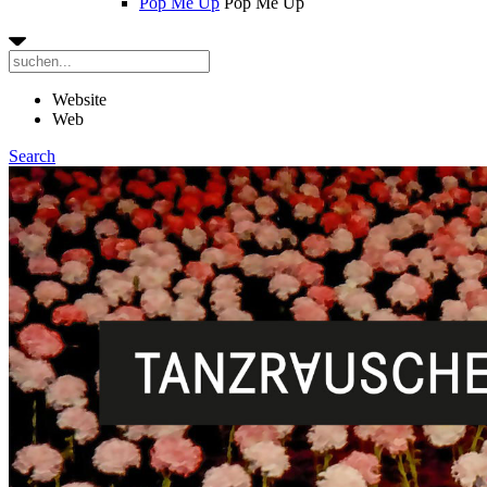
Pop Me Up
Pop Me Up
Website
Web
Search