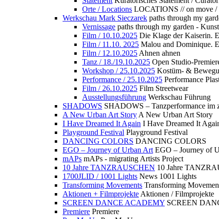
Statement
Kuratorisches Statement / Curator
Orte / Locations
LOCATIONS // on move /
Werkschau Mark Sieczarek
paths through my gard
Vernissage
paths through my garden - Kuns
Film / 10.10.2025
Die Klage der Kaiserin. 
Film / 11.10. 2025
Malou and Dominique. E
Film / 12.10.2025
Ahnen ahnen
Tanz / 18./19.10.2025
Open Studio-Premier
Workshop / 25.10.2025
Kostüm- & Bewe
Performance / 25.10.2025
Performance Plast
Film / 26.10.2025
Film Streetwear
Ausstellungsführung
Werkschau Führung
SHADOWS
SHADOWS – Tanzperformance im zu
A New Urban Art Story
A New Urban Art Story
I Have Dreamed It Again
I Have Dreamed It Agai
Playground Festival
Playground Festival
DANCING COLORS
DANCING COLORS
EGO – Journey of Urban Art
EGO – Journey of U
mAPs
mAPs - migrating Artists Project
10 Jahre TANZRAUSCHEN
10 Jahre TANZR
1700JLID / 1001 Lights
News 1001 Lights
Transforming Movements
Transforming Movemen
Aktionen + Filmprojekte
Aktionen / Filmprojekte
SCREEN DANCE ACADEMY
SCREEN DAN
Premiere
Premiere