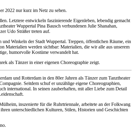
er 2022 nur kurz im Netz zu sehen.
en. Letztere entwickeln faszinierende Eigenleben, lebendig gemacht
anztheater Wuppertal Pina Bausch verbundenen Julie Shanahan,
r Udo Sträßer treten auf.
n und Winkeln der Stadt Wuppertal. Treppen, öffentlichen Räume, ein
 Materialien werden sichtbar: Materialien, die wir alle aus unserem
tige, humorvolle Kostüme verwandelt hat.
arek als Tänzer in einer eigenen Choreographie zeigt.
terdam und Rotterdam in den 80er Jahren als Tänzer zum Tanztheater
-Compagnie. Seitdem schuf er unzählige eigene Choreographien,
ch international. In seinen zauberhaften, mit aller Liebe zum Detail
Leidenschaft.
̈lheim, inszenierte für die Ruhrtriennale, arbeitete an der Folkwang
ihren unterschiedlichen Kulturen, Stilen, Historien und Geschichten
no.