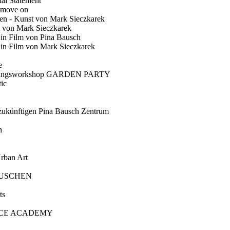
ial Statement
 move on
en - Kunst von Mark Sieczkarek
t von Mark Sieczkarek
Ein Film von Pina Bausch
in Film von Mark Sieczkarek
e
gungsworkshop GARDEN PARTY
ic
künftigen Pina Bausch Zentrum
n
rban Art
AUSCHEN
ts
CE ACADEMY