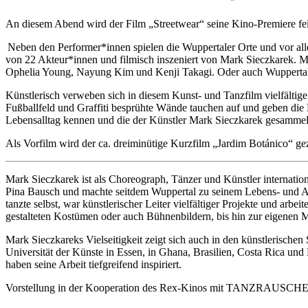
An diesem Abend wird der Film „Streetwear“ seine Kino-Premiere fe
Neben den Performer*innen spielen die Wuppertaler Orte und vor all
von 22 Akteur*innen und filmisch inszeniert von Mark Sieczkarek. M
Ophelia Young, Nayung Kim und Kenji Takagi. Oder auch Wuppertaler
Künstlerisch verweben sich in diesem Kunst- und Tanzfilm vielfältig
Fußballfeld und Graffiti besprühte Wände tauchen auf und geben die 
Lebensalltag kennen und die der Künstler Mark Sieczkarek gesammelt
Als Vorfilm wird der ca. dreiminütige Kurzfilm „Jardim Botánico“ gez
Mark Sieczkarek ist als Choreograph, Tänzer und Künstler internati
Pina Bausch und machte seitdem Wuppertal zu seinem Lebens- und Arb
tanzte selbst, war künstlerischer Leiter vielfältiger Projekte und arb
gestalteten Kostümen oder auch Bühnenbildern, bis hin zur eigenen Mus
Mark Sieczkareks Vielseitigkeit zeigt sich auch in den künstlerische
Universität der Künste in Essen, in Ghana, Brasilien, Costa Rica un
haben seine Arbeit tiefgreifend inspiriert.
Vorstellung in der Kooperation des Rex-Kinos mit TANZRAUSCHE