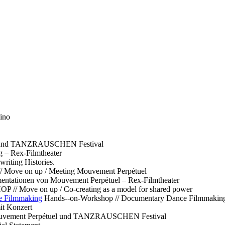
ino
l und TANZRAUSCHEN Festival
g – Rex-Filmtheater
ting Histories.
 // Move on up / Meeting Mouvement Perpétuel
ntationen von Mouvement Perpétuel – Rex-Filmtheater
// Move on up / Co-creating as a model for shared power
e Filmmaking
Hands--on-Workshop // Documentary Dance Filmmakin
it Konzert
Mouvement Perpétuel und TANZRAUSCHEN Festival