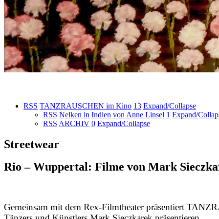
RSS
TANZRAUSCHEN im Kino
13
Expand/Collapse
RSS
Nelken in Indien von Anne Linsel
1
Expand/Collap
RSS
ARCHIV
0
Expand/Collapse
Streetwear
Rio – Wuppertal: Filme von Mark Sieczka
Gemeinsam mit dem Rex-Filmtheater präsentiert TAN
Tänzers und Künstlers Mark Sieczkarek präsentieren.