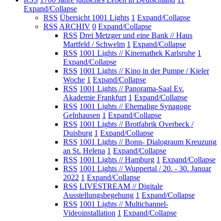
Expand/Collapse
RSS
Übersicht 1001 Lights
1
Expand/Collapse
RSS
ARCHIV
0
Expand/Collapse
RSS
Drei Metzger und eine Bank // Haus
Martfeld / Schwelm
1
Expand/Collapse
RSS
1001 Lights // Kinemathek Karlsruhe
1
Expand/Collapse
RSS
1001 Lights // Kino in der Pumpe / Kieler
Woche
1
Expand/Collapse
RSS
1001 Lights // Panorama-Saal Ev.
Akademie Frankfurt
1
Expand/Collapse
RSS
1001 Lights // Ehemalige Synagoge
Gelnhausen
1
Expand/Collapse
RSS
1001 Lights // Brotfabrik Overbeck /
Duisburg
1
Expand/Collapse
RSS
1001 Lights // Bonn- Dialograum Kreuzung
an St. Helena
1
Expand/Collapse
RSS
1001 Lights // Hamburg
1
Expand/Collapse
RSS
1001 Lights // Wuppertal / 20. - 30. Januar
2022
1
Expand/Collapse
RSS
LIVESTREAM // Digitale
Ausstellungsbegehung
1
Expand/Collapse
RSS
1001 Lights // Multichannel-
Videoinstallation
1
Expand/Collapse