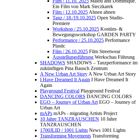
Film / 11.10. 2025
Malou and Dominique.
Ein Film von Mark Sieczkarek
Film / 12.10.2025
Ahnen ahnen
Tanz / 18./19.10.2025
Open Studio-
Premiere
Workshop / 25.10.2025
Kostüm- &
Bewegungsworkshop GARDEN PARTY
Performance / 25.10.2025
Performance
Plastic
Film / 26.10.2025
Film Streetwear
Ausstellungsführung
Werkschau Führung
SHADOWS
SHADOWS – Tanzperformance im
zukünftigen Pina Bausch Zentrum
A New Urban Art Story
A New Urban Art Story
I Have Dreamed It Again
I Have Dreamed It
Again
Playground Festival
Playground Festival
DANCING COLORS
DANCING COLORS
EGO – Journey of Urban Art
EGO – Journey of
Urban Art
mAPs
mAPs - migrating Artists Project
10 Jahre TANZRAUSCHEN
10 Jahre
TANZRAUSCHEN
1700JLID / 1001 Lights
News 1001 Lights
Transforming Movements
Transforming