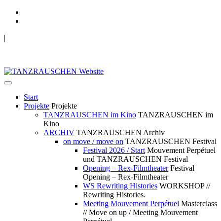
|
TANZRAUSCHEN Wuppertal
we live future now
Start
Projekte
Projekte
TANZRAUSCHEN im Kino
TANZRAUSCHEN im
Kino
ARCHIV
TANZRAUSCHEN Archiv
on move / move on
TANZRAUSCHEN Festival
Festival 2026 / Start
Mouvement Perpétuel
und TANZRAUSCHEN Festival
Opening – Rex-Filmtheater
Festival
Opening – Rex-Filmtheater
WS Rewriting Histories
WORKSHOP //
Rewriting Histories.
Meeting Mouvement Perpétuel
Masterclass
// Move on up / Meeting Mouvement