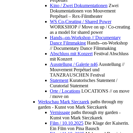
Perpétuel
Kino / Zwei Dokumentationen
Zwei
Dokumentationen von Mouvement
Perpétuel – Rex-Filmtheater
WS Co-Creating / Shared Power
WORKSHOP // Move on up / Co-creating
as a model for shared power
Hands--on-Workshop // Documentary
Dance Filmmaking
Hands--on-Workshop
// Documentary Dance Filmmaking
Abschluss mit Konzert
Festival Abschluss
mit Konzert
Ausstellung / Galerie n46
Ausstellung //
Mouvement Perpétuel und
TANZRAUSCHEN Festival
Statement
Kuratorisches Statement /
Curatorial Statement
Orte / Locations
LOCATIONS // on move
/ move on
Werkschau Mark Sieczarek
paths through my
garden - Kunst von Mark Sieczkarek
Vernissage
paths through my garden -
Kunst von Mark Sieczkarek
Film / 10.10.2025
Die Klage der Kaiserin.
Ein Film von Pina Bausch