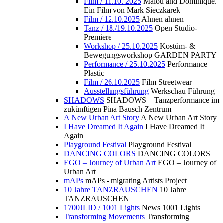
Film / 11.10. 2025
Malou and Dominique.
Ein Film von Mark Sieczkarek
Film / 12.10.2025
Ahnen ahnen
Tanz / 18./19.10.2025
Open Studio-
Premiere
Workshop / 25.10.2025
Kostüm- &
Bewegungsworkshop GARDEN PARTY
Performance / 25.10.2025
Performance
Plastic
Film / 26.10.2025
Film Streetwear
Ausstellungsführung
Werkschau Führung
SHADOWS
SHADOWS – Tanzperformance im
zukünftigen Pina Bausch Zentrum
A New Urban Art Story
A New Urban Art Story
I Have Dreamed It Again
I Have Dreamed It
Again
Playground Festival
Playground Festival
DANCING COLORS
DANCING COLORS
EGO – Journey of Urban Art
EGO – Journey of
Urban Art
mAPs
mAPs - migrating Artists Project
10 Jahre TANZRAUSCHEN
10 Jahre
TANZRAUSCHEN
1700JLID / 1001 Lights
News 1001 Lights
Transforming Movements
Transforming