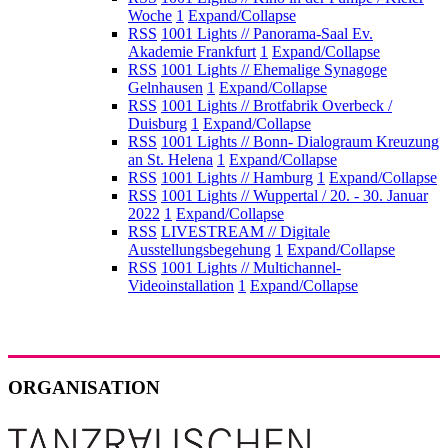
Woche
1
Expand/Collapse
RSS
1001 Lights // Panorama-Saal Ev.
Akademie Frankfurt
1
Expand/Collapse
RSS
1001 Lights // Ehemalige Synagoge
Gelnhausen
1
Expand/Collapse
RSS
1001 Lights // Brotfabrik Overbeck /
Duisburg
1
Expand/Collapse
RSS
1001 Lights // Bonn- Dialograum Kreuzung
an St. Helena
1
Expand/Collapse
RSS
1001 Lights // Hamburg
1
Expand/Collapse
RSS
1001 Lights // Wuppertal / 20. - 30. Januar
2022
1
Expand/Collapse
RSS
LIVESTREAM // Digitale
Ausstellungsbegehung
1
Expand/Collapse
RSS
1001 Lights // Multichannel-
Videoinstallation
1
Expand/Collapse
ORGANISATION