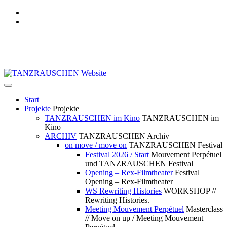
|
TANZRAUSCHEN Wuppertal
we live future now
Start
Projekte
Projekte
TANZRAUSCHEN im Kino
TANZRAUSCHEN im
Kino
ARCHIV
TANZRAUSCHEN Archiv
on move / move on
TANZRAUSCHEN Festival
Festival 2026 / Start
Mouvement Perpétuel
und TANZRAUSCHEN Festival
Opening – Rex-Filmtheater
Festival
Opening – Rex-Filmtheater
WS Rewriting Histories
WORKSHOP //
Rewriting Histories.
Meeting Mouvement Perpétuel
Masterclass
// Move on up / Meeting Mouvement