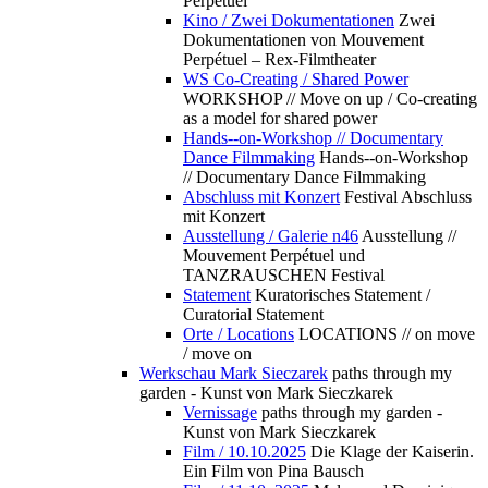
Perpétuel
Kino / Zwei Dokumentationen
Zwei
Dokumentationen von Mouvement
Perpétuel – Rex-Filmtheater
WS Co-Creating / Shared Power
WORKSHOP // Move on up / Co-creating
as a model for shared power
Hands--on-Workshop // Documentary
Dance Filmmaking
Hands--on-Workshop
// Documentary Dance Filmmaking
Abschluss mit Konzert
Festival Abschluss
mit Konzert
Ausstellung / Galerie n46
Ausstellung //
Mouvement Perpétuel und
TANZRAUSCHEN Festival
Statement
Kuratorisches Statement /
Curatorial Statement
Orte / Locations
LOCATIONS // on move
/ move on
Werkschau Mark Sieczarek
paths through my
garden - Kunst von Mark Sieczkarek
Vernissage
paths through my garden -
Kunst von Mark Sieczkarek
Film / 10.10.2025
Die Klage der Kaiserin.
Ein Film von Pina Bausch