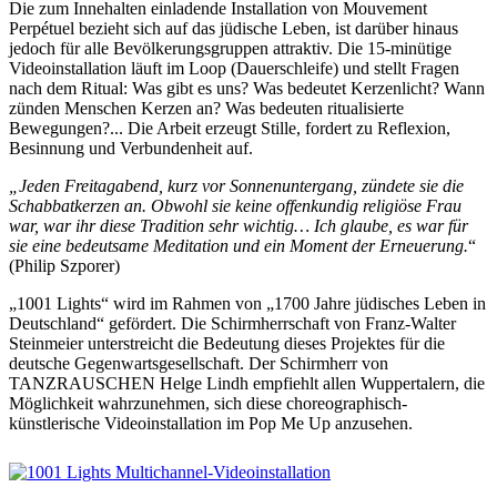
Die zum Innehalten einladende Installation von Mouvement
Perpétuel bezieht sich auf das jüdische Leben, ist darüber hinaus
jedoch für alle Bevölkerungsgruppen attraktiv. Die 15-minütige
Videoinstallation läuft im Loop (Dauerschleife) und stellt Fragen
nach dem Ritual: Was gibt es uns? Was bedeutet Kerzenlicht? Wann
zünden Menschen Kerzen an? Was bedeuten ritualisierte
Bewegungen?... Die Arbeit erzeugt Stille, fordert zu Reflexion,
Besinnung und Verbundenheit auf.
„Jeden Freitagabend, kurz vor Sonnenuntergang, zündete sie die
Schabbatkerzen an. Obwohl sie keine offenkundig religiöse Frau
war, war ihr diese Tradition sehr wichtig… Ich glaube, es war für
sie eine bedeutsame Meditation und ein Moment der Erneuerung.
“
(Philip Szporer)
„1001 Lights“ wird im Rahmen von „1700 Jahre jüdisches Leben in
Deutschland“ gefördert. Die Schirmherrschaft von Franz-Walter
Steinmeier unterstreicht die Bedeutung dieses Projektes für die
deutsche Gegenwartsgesellschaft. Der Schirmherr von
TANZRAUSCHEN Helge Lindh empfiehlt allen Wuppertalern, die
Möglichkeit wahrzunehmen, sich diese choreographisch-
künstlerische Videoinstallation im Pop Me Up anzusehen.