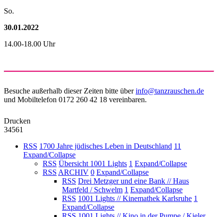
So.
30.01.2022
14.00-18.00 Uhr
Besuche außerhalb dieser Zeiten bitte über
info@tanzrauschen.de
und Mobiltelefon 0172 260 42 18 vereinbaren.
Drucken
34561
RSS
1700 Jahre jüdisches Leben in Deutschland
11
Expand/Collapse
RSS
Übersicht 1001 Lights
1
Expand/Collapse
RSS
ARCHIV
0
Expand/Collapse
RSS
Drei Metzger und eine Bank // Haus
Martfeld / Schwelm
1
Expand/Collapse
RSS
1001 Lights // Kinemathek Karlsruhe
1
Expand/Collapse
RSS
1001 Lights // Kino in der Pumpe / Kieler