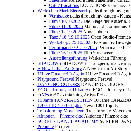
Statement
Kuratorisches Statement / Curator
Orte / Locations
LOCATIONS // on move /
Werkschau Mark Sieczarek
paths through my gard
Vernissage
paths through my garden - Kuns
Film / 10.10.2025
Die Klage der Kaiserin. 
Film / 11.10. 2025
Malou and Dominique. E
Film / 12.10.2025
Ahnen ahnen
Tanz / 18./19.10.2025
Open Studio-Premier
Workshop / 25.10.2025
Kostüm- & Bewe
Performance / 25.10.2025
Performance Plast
Film / 26.10.2025
Film Streetwear
Ausstellungsführung
Werkschau Führung
SHADOWS
SHADOWS – Tanzperformance im zu
A New Urban Art Story
A New Urban Art Story
I Have Dreamed It Again
I Have Dreamed It Agai
Playground Festival
Playground Festival
DANCING COLORS
DANCING COLORS
EGO – Journey of Urban Art
EGO – Journey of U
mAPs
mAPs - migrating Artists Project
10 Jahre TANZRAUSCHEN
10 Jahre TANZR
1700JLID / 1001 Lights
News 1001 Lights
Transforming Movements
Transforming Movemen
Aktionen + Filmprojekte
Aktionen / Filmprojekte
SCREEN DANCE ACADEMY
SCREEN DAN
Premiere
Premiere