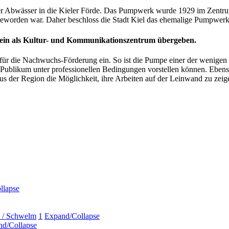
Abwässer in die Kieler Förde. Das Pumpwerk wurde 1929 im Zentrum der
 geworden war. Daher beschloss die Stadt Kiel das ehemalige Pumpw
ein als Kultur- und Kommunikationszentrum übergeben.
– für die Nachwuchs-Förderung ein. So ist die Pumpe einer der weni
ublikum unter professionellen Bedingungen vorstellen können. Ebens
 der Region die Möglichkeit, ihre Arbeiten auf der Leinwand zu zeig
llapse
d / Schwelm
1
Expand/Collapse
d/Collapse