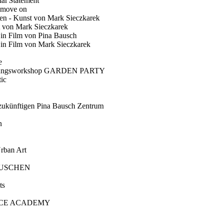
ial Statement
 move on
en - Kunst von Mark Sieczkarek
t von Mark Sieczkarek
Ein Film von Pina Bausch
in Film von Mark Sieczkarek
e
gungsworkshop GARDEN PARTY
ic
künftigen Pina Bausch Zentrum
n
rban Art
AUSCHEN
ts
CE ACADEMY