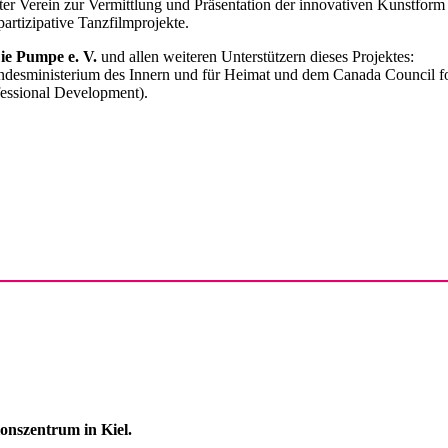
erein zur Vermittlung und Präsentation der innovativen Kunstform Ta
partizipative Tanzfilmprojekte.
ie Pumpe e. V.
und allen weiteren Unterstützern dieses Projektes:
desministerium des Innern und für Heimat und dem Canada Council for 
fessional Development).
onszentrum in Kiel.