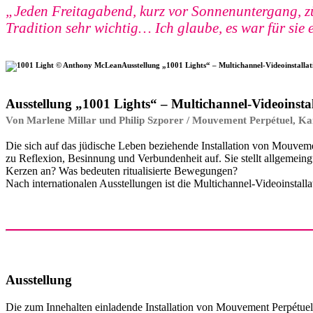
„Jeden Freitagabend, kurz vor Sonnenuntergang, zü
Tradition sehr wichtig… Ich glaube, es war für s
Ausstellung „1001 Lights“ – Multichannel-Videoinstalla
Ausstellung „1001 Lights“ – Multichannel-Videoinstal
Von Marlene Millar und Philip Szporer / Mouvement Perpétuel, K
Die sich auf das jüdische Leben beziehende Installation von Mouveme
zu Reflexion, Besinnung und Verbundenheit auf. Sie stellt allgeme
Kerzen an? Was bedeuten ritualisierte Bewegungen?
Nach internationalen Ausstellungen ist die Multichannel-Videoinstal
Ausstellung
Die zum Innehalten einladende Installation von Mouvement Perpétuel au