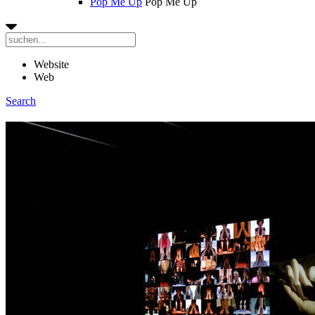
Pop Me Up
Pop Me Up
Website
Web
Search