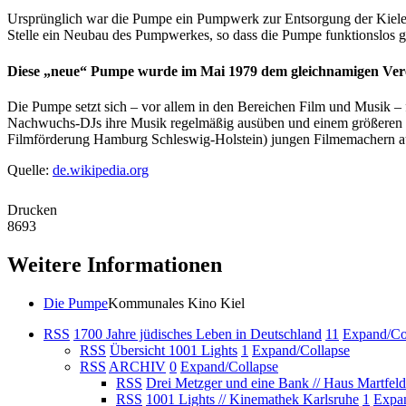
Ursprünglich war die Pumpe ein Pumpwerk zur Entsorgung der Kieler 
Stelle ein Neubau des Pumpwerkes, so dass die Pumpe funktionslos
Diese „neue“ Pumpe wurde im Mai 1979 dem gleichnamigen Ver
Die Pumpe setzt sich – vor allem in den Bereichen Film und Musik 
Nachwuchs-DJs ihre Musik regelmäßig ausüben und einem größeren P
Filmförderung Hamburg Schleswig-Holstein) jungen Filmemachern aus
Quelle:
de.wikipedia.org
Drucken
8693
Weitere Informationen
Die Pumpe
Kommunales Kino Kiel
RSS
1700 Jahre jüdisches Leben in Deutschland
11
Expand/Co
RSS
Übersicht 1001 Lights
1
Expand/Collapse
RSS
ARCHIV
0
Expand/Collapse
RSS
Drei Metzger und eine Bank // Haus Martfel
RSS
1001 Lights // Kinemathek Karlsruhe
1
Expan