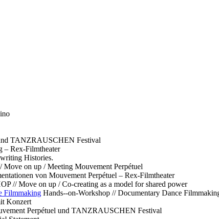
ino
l und TANZRAUSCHEN Festival
g – Rex-Filmtheater
ting Histories.
 // Move on up / Meeting Mouvement Perpétuel
ntationen von Mouvement Perpétuel – Rex-Filmtheater
// Move on up / Co-creating as a model for shared power
e Filmmaking
Hands--on-Workshop // Documentary Dance Filmmakin
it Konzert
Mouvement Perpétuel und TANZRAUSCHEN Festival