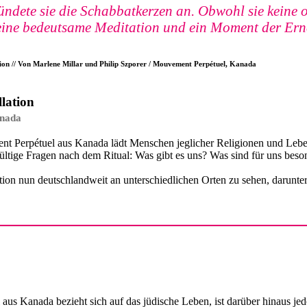
ndete sie die Schabbatkerzen an. Obwohl sie keine o
ie eine bedeutsame Meditation und ein Moment der Er
tion // Von Marlene Millar und Philip Szporer / Mouvement Perpétuel, Kanada
lation
anada
nt Perpétuel aus Kanada lädt Menschen jeglicher Religionen und Lebens
ingültige Fragen nach dem Ritual: Was gibt es uns? Was sind für uns
lation nun deutschlandweit an unterschiedlichen Orten zu sehen, darun
s Kanada bezieht sich auf das jüdische Leben, ist darüber hinaus jedo