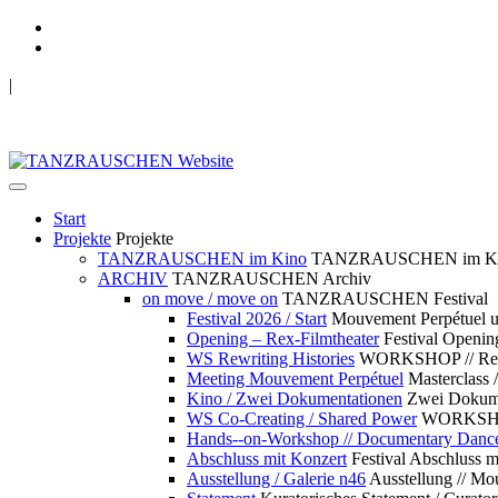
|
TANZRAUSCHEN Wuppertal
we live future now
Start
Projekte
Projekte
TANZRAUSCHEN im Kino
TANZRAUSCHEN im K
ARCHIV
TANZRAUSCHEN Archiv
on move / move on
TANZRAUSCHEN Festival
Festival 2026 / Start
Mouvement Perpétue
Opening – Rex-Filmtheater
Festival Openin
WS Rewriting Histories
WORKSHOP // Rewri
Meeting Mouvement Perpétuel
Masterclass
Kino / Zwei Dokumentationen
Zwei Dokume
WS Co-Creating / Shared Power
WORKSHOP 
Hands--on-Workshop // Documentary Danc
Abschluss mit Konzert
Festival Abschluss m
Ausstellung / Galerie n46
Ausstellung // 