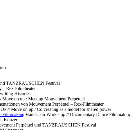
ino
l und TANZRAUSCHEN Festival
g – Rex-Filmtheater
ting Histories.
 // Move on up / Meeting Mouvement Perpétuel
ntationen von Mouvement Perpétuel – Rex-Filmtheater
// Move on up / Co-creating as a model for shared power
e Filmmaking
Hands--on-Workshop // Documentary Dance Filmmakin
it Konzert
Mouvement Perpétuel und TANZRAUSCHEN Festival