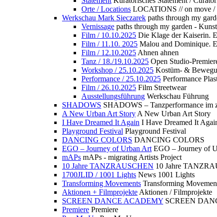
Statement
Kuratorisches Statement / Curator
Orte / Locations
LOCATIONS // on move /
Werkschau Mark Sieczarek
paths through my gard
Vernissage
paths through my garden - Kuns
Film / 10.10.2025
Die Klage der Kaiserin. 
Film / 11.10. 2025
Malou and Dominique. E
Film / 12.10.2025
Ahnen ahnen
Tanz / 18./19.10.2025
Open Studio-Premier
Workshop / 25.10.2025
Kostüm- & Bewe
Performance / 25.10.2025
Performance Plast
Film / 26.10.2025
Film Streetwear
Ausstellungsführung
Werkschau Führung
SHADOWS
SHADOWS – Tanzperformance im zu
A New Urban Art Story
A New Urban Art Story
I Have Dreamed It Again
I Have Dreamed It Agai
Playground Festival
Playground Festival
DANCING COLORS
DANCING COLORS
EGO – Journey of Urban Art
EGO – Journey of U
mAPs
mAPs - migrating Artists Project
10 Jahre TANZRAUSCHEN
10 Jahre TANZR
1700JLID / 1001 Lights
News 1001 Lights
Transforming Movements
Transforming Movemen
Aktionen + Filmprojekte
Aktionen / Filmprojekte
SCREEN DANCE ACADEMY
SCREEN DAN
Premiere
Premiere