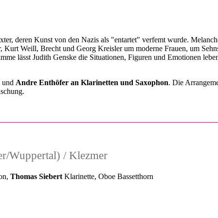
er, deren Kunst von den Nazis als "entartet" verfemt wurde. Melanchol
er, Kurt Weill, Brecht und Georg Kreisler um moderne Frauen, um Sehn
imme lässt Judith Genske die Situationen, Figuren und Emotionen lebend
und
Andre Enthöfer an Klarinetten und Saxophon
. Die Arrangeme
aschung.
r/Wuppertal) / Klezmer
on,
Thomas Siebert
Klarinette, Oboe Bassetthorn