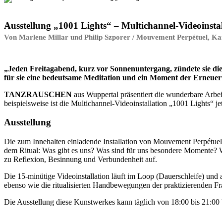
Ausstellung „1001 Lights“ – Multichannel-Videoinstal
Von Marlene Millar und Philip Szporer / Mouvement Perpétuel, K
„Jeden Freitagabend, kurz vor Sonnenuntergang, zündete sie die
für sie eine bedeutsame Meditation und ein Moment der Erneue
TANZRAUSCHEN
aus Wuppertal präsentiert die wunderbare Arbe
beispielsweise ist die Multichannel-Videoinstallation „1001 Lights“ 
Ausstellung
Die zum Innehalten einladende Installation von Mouvement Perpétuel au
dem Ritual: Was gibt es uns? Was sind für uns besondere Momente? W
zu Reflexion, Besinnung und Verbundenheit auf.
Die 15-minütige Videoinstallation läuft im Loop (Dauerschleife) un
ebenso wie die ritualisierten Handbewegungen der praktizierenden Fra
Die Ausstellung diese Kunstwerkes kann täglich von 18:00 bis 21:0