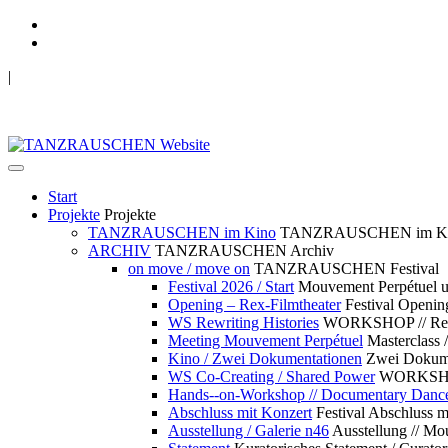
|
TANZRAUSCHEN Wuppertal
we live future now
Start
Projekte
Projekte
TANZRAUSCHEN im Kino
TANZRAUSCHEN im K
ARCHIV
TANZRAUSCHEN Archiv
on move / move on
TANZRAUSCHEN Festival
Festival 2026 / Start
Mouvement Perpétue
Opening – Rex-Filmtheater
Festival Openin
WS Rewriting Histories
WORKSHOP // Rewri
Meeting Mouvement Perpétuel
Masterclass
Kino / Zwei Dokumentationen
Zwei Dokume
WS Co-Creating / Shared Power
WORKSHOP 
Hands--on-Workshop // Documentary Danc
Abschluss mit Konzert
Festival Abschluss m
Ausstellung / Galerie n46
Ausstellung // 