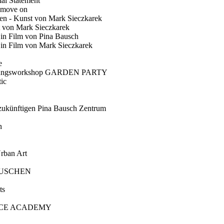
ial Statement
 move on
en - Kunst von Mark Sieczkarek
t von Mark Sieczkarek
Ein Film von Pina Bausch
in Film von Mark Sieczkarek
e
gungsworkshop GARDEN PARTY
ic
künftigen Pina Bausch Zentrum
n
rban Art
AUSCHEN
ts
CE ACADEMY