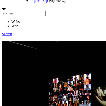
Pop Me Up
Pop Me Up
Website
Web
Search