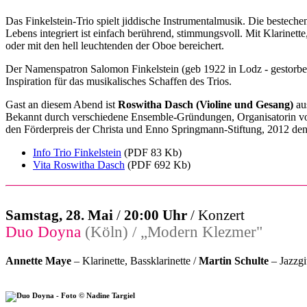
Das Finkelstein-Trio spielt jiddische Instrumentalmusik. Die bestech
Lebens integriert ist einfach berührend, stimmungsvoll. Mit Klarinet
oder mit den hell leuchtenden der Oboe bereichert.
Der Namenspatron Salomon Finkelstein (geb 1922 in Lodz - gestorben
Inspiration für das musikalisches Schaffen des Trios.
Gast an diesem Abend ist
Roswitha Dasch (Violine und Gesang)
au
Bekannt durch verschiedene Ensemble-Gründungen, Organisatorin von 
den Förderpreis der Christa und Enno Springmann-Stiftung, 2012 den 
Info Trio Finkelstein
(PDF 83 Kb)
Vita Roswitha Dasch
(PDF 692 Kb)
Samstag, 28. Mai
/
20:00 Uhr
/ Konzert
Duo Doyna
(Köln) / „Modern Klezmer"
Annette Maye
– Klarinette, Bassklarinette /
Martin Schulte
– Jazzgi