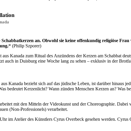
lation
anada
 Schabbatkerzen an. Obwohl sie keine offenkundig religiöse Frau 
rung.“
(Philip Szporer)
it aus Kanada zum Ritual des Anzündens der Kerzen am Schabbat deu
jetzt auch in Duisburg eine Woche lang zu sehen – exklusiv in der Brot
s Kanada bezieht sich auf das jüdische Leben, ist darüber hinaus jedo
as bedeutet Kerzenlicht? Wann zünden Menschen Kerzen an? Was bedeut
d arbeitet mit den Mitteln der Videokunst und der Choreographie. Dab
uen (Non-Professionels) verarbeitet.
0 Uhr im Atelier des Künstlers Cyrus Overbeck gesehen werden. Cyrus