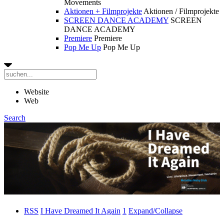
Movements
Aktionen + Filmprojekte
Aktionen / Filmprojekte
SCREEN DANCE ACADEMY
SCREEN
DANCE ACADEMY
Premiere
Premiere
Pop Me Up
Pop Me Up
Website
Web
Search
RSS
I Have Dreamed It Again
1
Expand/Collapse