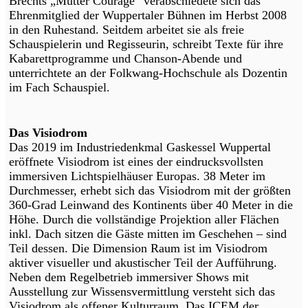
Brechts „Mutter Courage“ verabschiedete sich das
Ehrenmitglied der Wuppertaler Bühnen im Herbst 2008
in den Ruhestand. Seitdem arbeitet sie als freie
Schauspielerin und Regisseurin, schreibt Texte für ihre
Kabarettprogramme und Chanson-Abende und
unterrichtete an der Folkwang-Hochschule als Dozentin
im Fach Schauspiel.
Das Visiodrom
Das 2019 im Industriedenkmal Gaskessel Wuppertal
eröffnete Visiodrom ist eines der eindrucksvollsten
immersiven Lichtspielhäuser Europas. 38 Meter im
Durchmesser, erhebt sich das Visiodrom mit der größten
360-Grad Leinwand des Kontinents über 40 Meter in die
Höhe. Durch die vollständige Projektion aller Flächen
inkl. Dach sitzen die Gäste mitten im Geschehen – sind
Teil dessen. Die Dimension Raum ist im Visiodrom
aktiver visueller und akustischer Teil der Aufführung.
Neben dem Regelbetrieb immersiver Shows mit
Ausstellung zur Wissensvermittlung versteht sich das
Visiodrom als offener Kulturraum. Das ICEM der