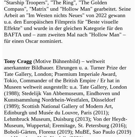
"Starship Troopers", "The Ring", "The Golden
Compass", "Matrix" und "Hollow Man" gearbeitet. Seine
Arbeit an "Im Westen nichts Neues" von 2022 gewann
u.a. den Europäischen Filmpreis für "Beste visuelle
Effekte" und wurde in der gleichen Kategorie für den
BAFTA und – zum zweiten Mal nach "Hollow Man" –
für einen Oscar nominiert.
Tony Cragg
(Motive Bühnenbild) – weltweit
anerkannter Bildhauer. Ehrungen u. a. Turner Prize der
Tate Gallery, London; Praemium Imperiale Award,
Tokio, Commander of the British Empire / Er hat in
Museen weltweit ausgestellt: u.a. Tate Gallery, London
(1988); Stedelijk Van Abbemuseum, Eindhoven und
Kunstsammlung Nordrhein-Westfalen, Düsseldorf
(1989); Scottish National Gallery of Modern Art,
Edinburgh und Musée du Louvre, Paris (2011);
Lehmbruck Museum, Duisburg (2013); Von der Heydt-
Museum, Wuppertal; Eremitage, St. Petersburg (2016);
Boboli-Gärten, Florenz (2019); MuBE, Sao Paulo (2019)