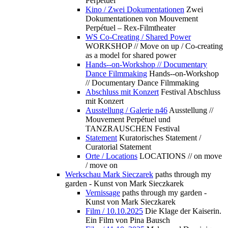
Perpétuel
Kino / Zwei Dokumentationen
Zwei
Dokumentationen von Mouvement
Perpétuel – Rex-Filmtheater
WS Co-Creating / Shared Power
WORKSHOP // Move on up / Co-creating
as a model for shared power
Hands--on-Workshop // Documentary
Dance Filmmaking
Hands--on-Workshop
// Documentary Dance Filmmaking
Abschluss mit Konzert
Festival Abschluss
mit Konzert
Ausstellung / Galerie n46
Ausstellung //
Mouvement Perpétuel und
TANZRAUSCHEN Festival
Statement
Kuratorisches Statement /
Curatorial Statement
Orte / Locations
LOCATIONS // on move
/ move on
Werkschau Mark Sieczarek
paths through my
garden - Kunst von Mark Sieczkarek
Vernissage
paths through my garden -
Kunst von Mark Sieczkarek
Film / 10.10.2025
Die Klage der Kaiserin.
Ein Film von Pina Bausch