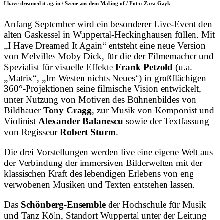
I have dreamed it again / Szene aus dem Making of / Foto: Zara Gayk
Anfang September wird ein besonderer Live-Event den
alten Gaskessel in Wuppertal-Heckinghausen füllen. Mit
„I Have Dreamed It Again“ entsteht eine neue Version
von Melvilles Moby Dick, für die der Filmemacher und
Spezialist für visuelle Effekte
Frank Petzold
(u.a.
„Matrix“, „Im Westen nichts Neues“) in großflächigen
360°-Projektionen seine filmische Vision entwickelt,
unter Nutzung von Motiven des Bühnenbildes von
Bildhauer
Tony Cragg
, zur Musik von Komponist und
Violinist
Alexander Balanescu
sowie der Textfassung
von Regisseur
Robert Sturm
.
Die drei Vorstellungen werden live eine eigene Welt aus
der Verbindung der immersiven Bilderwelten mit der
klassischen Kraft des lebendigen Erlebens von eng
verwobenen Musiken und Texten entstehen lassen.
Das
Schönberg-Ensemble
der Hochschule für Musik
und Tanz Köln, Standort Wuppertal unter der Leitung