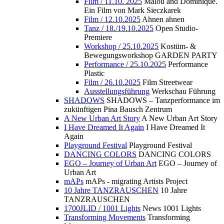
Film / 11.10. 2025
Malou and Dominique.
Ein Film von Mark Sieczkarek
Film / 12.10.2025
Ahnen ahnen
Tanz / 18./19.10.2025
Open Studio-
Premiere
Workshop / 25.10.2025
Kostüm- &
Bewegungsworkshop GARDEN PARTY
Performance / 25.10.2025
Performance
Plastic
Film / 26.10.2025
Film Streetwear
Ausstellungsführung
Werkschau Führung
SHADOWS
SHADOWS – Tanzperformance im
zukünftigen Pina Bausch Zentrum
A New Urban Art Story
A New Urban Art Story
I Have Dreamed It Again
I Have Dreamed It
Again
Playground Festival
Playground Festival
DANCING COLORS
DANCING COLORS
EGO – Journey of Urban Art
EGO – Journey of
Urban Art
mAPs
mAPs - migrating Artists Project
10 Jahre TANZRAUSCHEN
10 Jahre
TANZRAUSCHEN
1700JLID / 1001 Lights
News 1001 Lights
Transforming Movements
Transforming