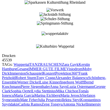
Drucken
45539
TAGs:
Wuppertal
TANZRAUSCHEN
Zara Gayk
Kerstin
Hamburg
Gesang
IMMER GUTE FILME
Visiodrom
Moby
Dick
Immersion
Schauspiel
Konzert
Projektion
360°
Frank
Petzhold
Robert Sturm
Tony Cragg
Alexander Balanescu
Schönberg-
Ensemble
Werner Dickel
Luise Kinner
Ingeborg Wolff
Bernd
Kuschmann
Pierre Siegenthaler
Anna Sayn
Luzia Ostermann
George
Clark
Sophia Oertel
Lydia Stettinius
Mika Chichon
Tomás
Ionescu
Maria Garcia
Marina Eichberg
Maria Jerosch
Stefanos
Symeonidis
Mate Feher
Julia Pesavento
Ilektra Stevi
Konstantinos
Spyridakis
Carlota Ramos
Zeng Tongyu
Antonia Nickel
Immersiv