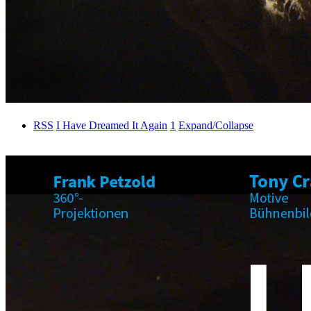
RSS
I Have Dreamed It Again
1
Expand/Collapse