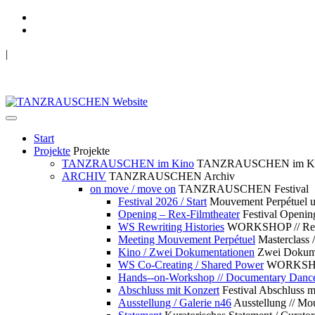
|
TANZRAUSCHEN Wuppertal
we live future now
Start
Projekte
Projekte
TANZRAUSCHEN im Kino
TANZRAUSCHEN im K
ARCHIV
TANZRAUSCHEN Archiv
on move / move on
TANZRAUSCHEN Festival
Festival 2026 / Start
Mouvement Perpétue
Opening – Rex-Filmtheater
Festival Openin
WS Rewriting Histories
WORKSHOP // Rewri
Meeting Mouvement Perpétuel
Masterclass
Kino / Zwei Dokumentationen
Zwei Dokume
WS Co-Creating / Shared Power
WORKSHOP 
Hands--on-Workshop // Documentary Danc
Abschluss mit Konzert
Festival Abschluss m
Ausstellung / Galerie n46
Ausstellung // 