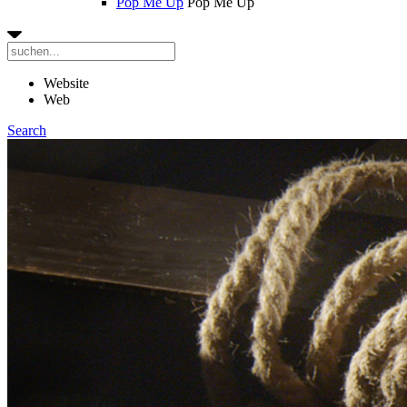
Pop Me Up
Pop Me Up
Website
Web
Search