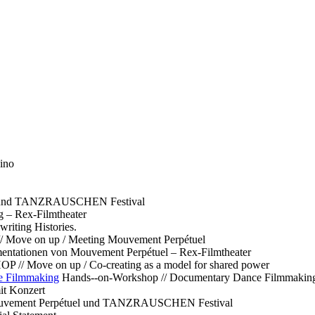
ino
l und TANZRAUSCHEN Festival
g – Rex-Filmtheater
ting Histories.
 // Move on up / Meeting Mouvement Perpétuel
ntationen von Mouvement Perpétuel – Rex-Filmtheater
// Move on up / Co-creating as a model for shared power
e Filmmaking
Hands--on-Workshop // Documentary Dance Filmmakin
it Konzert
Mouvement Perpétuel und TANZRAUSCHEN Festival