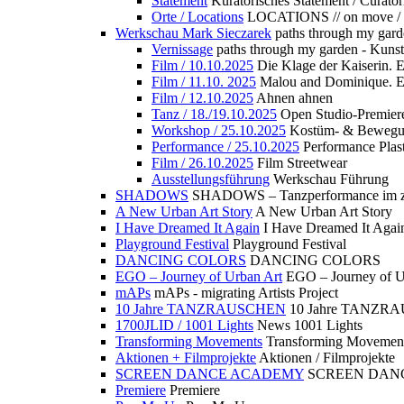
Statement
Kuratorisches Statement / Curator
Orte / Locations
LOCATIONS // on move /
Werkschau Mark Sieczarek
paths through my gard
Vernissage
paths through my garden - Kuns
Film / 10.10.2025
Die Klage der Kaiserin. 
Film / 11.10. 2025
Malou and Dominique. E
Film / 12.10.2025
Ahnen ahnen
Tanz / 18./19.10.2025
Open Studio-Premier
Workshop / 25.10.2025
Kostüm- & Bewe
Performance / 25.10.2025
Performance Plast
Film / 26.10.2025
Film Streetwear
Ausstellungsführung
Werkschau Führung
SHADOWS
SHADOWS – Tanzperformance im zu
A New Urban Art Story
A New Urban Art Story
I Have Dreamed It Again
I Have Dreamed It Agai
Playground Festival
Playground Festival
DANCING COLORS
DANCING COLORS
EGO – Journey of Urban Art
EGO – Journey of U
mAPs
mAPs - migrating Artists Project
10 Jahre TANZRAUSCHEN
10 Jahre TANZR
1700JLID / 1001 Lights
News 1001 Lights
Transforming Movements
Transforming Movemen
Aktionen + Filmprojekte
Aktionen / Filmprojekte
SCREEN DANCE ACADEMY
SCREEN DAN
Premiere
Premiere