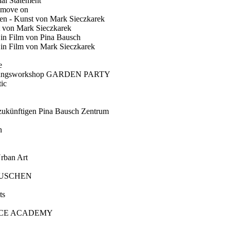
ial Statement
 move on
en - Kunst von Mark Sieczkarek
t von Mark Sieczkarek
Ein Film von Pina Bausch
in Film von Mark Sieczkarek
e
gungsworkshop GARDEN PARTY
ic
künftigen Pina Bausch Zentrum
n
rban Art
AUSCHEN
ts
CE ACADEMY