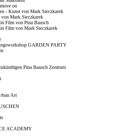
ial Statement
 move on
en - Kunst von Mark Sieczkarek
t von Mark Sieczkarek
Ein Film von Pina Bausch
in Film von Mark Sieczkarek
e
gungsworkshop GARDEN PARTY
ic
künftigen Pina Bausch Zentrum
n
rban Art
AUSCHEN
ts
CE ACADEMY