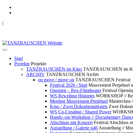
|
TANZRAUSCHEN Wuppertal
we live future now
Start
Projekte
Projekte
TANZRAUSCHEN im Kino
TANZRAUSCHEN im K
ARCHIV
TANZRAUSCHEN Archiv
on move / move on
TANZRAUSCHEN Festival
Festival 2026 / Start
Mouvement Perpétue
Opening – Rex-Filmtheater
Festival Openin
WS Rewriting Histories
WORKSHOP // Rewri
Meeting Mouvement Perpétuel
Masterclass
Kino / Zwei Dokumentationen
Zwei Dokume
WS Co-Creating / Shared Power
WORKSHOP 
Hands--on-Workshop // Documentary Danc
Abschluss mit Konzert
Festival Abschluss m
Ausstellung / Galerie n46
Ausstellung // 