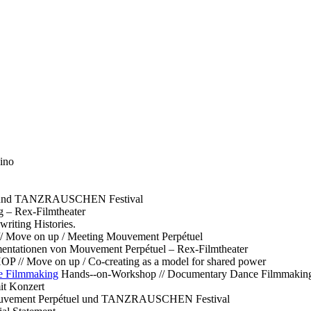
ino
l und TANZRAUSCHEN Festival
g – Rex-Filmtheater
ting Histories.
 // Move on up / Meeting Mouvement Perpétuel
ntationen von Mouvement Perpétuel – Rex-Filmtheater
// Move on up / Co-creating as a model for shared power
e Filmmaking
Hands--on-Workshop // Documentary Dance Filmmakin
it Konzert
Mouvement Perpétuel und TANZRAUSCHEN Festival