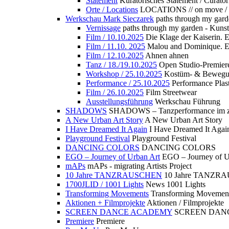
Statement
Kuratorisches Statement / Curator
Orte / Locations
LOCATIONS // on move /
Werkschau Mark Sieczarek
paths through my gard
Vernissage
paths through my garden - Kuns
Film / 10.10.2025
Die Klage der Kaiserin. 
Film / 11.10. 2025
Malou and Dominique. E
Film / 12.10.2025
Ahnen ahnen
Tanz / 18./19.10.2025
Open Studio-Premier
Workshop / 25.10.2025
Kostüm- & Bewe
Performance / 25.10.2025
Performance Plast
Film / 26.10.2025
Film Streetwear
Ausstellungsführung
Werkschau Führung
SHADOWS
SHADOWS – Tanzperformance im zu
A New Urban Art Story
A New Urban Art Story
I Have Dreamed It Again
I Have Dreamed It Agai
Playground Festival
Playground Festival
DANCING COLORS
DANCING COLORS
EGO – Journey of Urban Art
EGO – Journey of U
mAPs
mAPs - migrating Artists Project
10 Jahre TANZRAUSCHEN
10 Jahre TANZR
1700JLID / 1001 Lights
News 1001 Lights
Transforming Movements
Transforming Movemen
Aktionen + Filmprojekte
Aktionen / Filmprojekte
SCREEN DANCE ACADEMY
SCREEN DAN
Premiere
Premiere