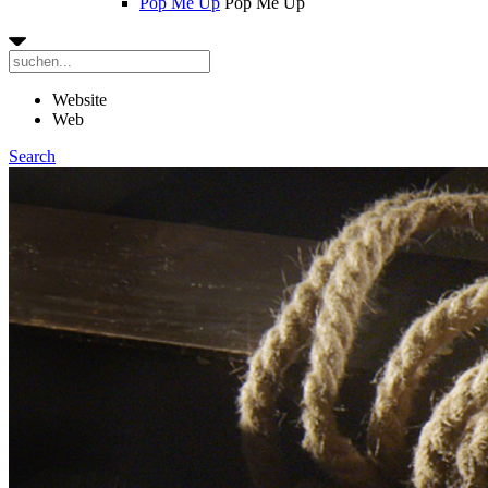
Pop Me Up
Pop Me Up
Website
Web
Search