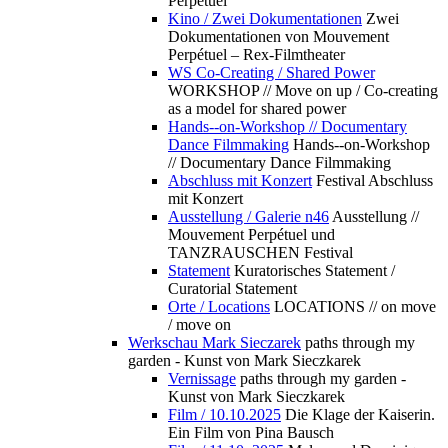
Perpétuel
Kino / Zwei Dokumentationen
Zwei
Dokumentationen von Mouvement
Perpétuel – Rex-Filmtheater
WS Co-Creating / Shared Power
WORKSHOP // Move on up / Co-creating
as a model for shared power
Hands--on-Workshop // Documentary
Dance Filmmaking
Hands--on-Workshop
// Documentary Dance Filmmaking
Abschluss mit Konzert
Festival Abschluss
mit Konzert
Ausstellung / Galerie n46
Ausstellung //
Mouvement Perpétuel und
TANZRAUSCHEN Festival
Statement
Kuratorisches Statement /
Curatorial Statement
Orte / Locations
LOCATIONS // on move
/ move on
Werkschau Mark Sieczarek
paths through my
garden - Kunst von Mark Sieczkarek
Vernissage
paths through my garden -
Kunst von Mark Sieczkarek
Film / 10.10.2025
Die Klage der Kaiserin.
Ein Film von Pina Bausch