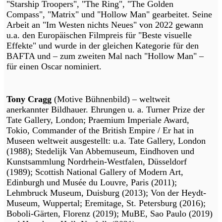
"Starship Troopers", "The Ring", "The Golden
Compass", "Matrix" und "Hollow Man" gearbeitet. Seine
Arbeit an "Im Westen nichts Neues" von 2022 gewann
u.a. den Europäischen Filmpreis für "Beste visuelle
Effekte" und wurde in der gleichen Kategorie für den
BAFTA und – zum zweiten Mal nach "Hollow Man" –
für einen Oscar nominiert.
Tony Cragg
(Motive Bühnenbild) – weltweit
anerkannter Bildhauer. Ehrungen u. a. Turner Prize der
Tate Gallery, London; Praemium Imperiale Award,
Tokio, Commander of the British Empire / Er hat in
Museen weltweit ausgestellt: u.a. Tate Gallery, London
(1988); Stedelijk Van Abbemuseum, Eindhoven und
Kunstsammlung Nordrhein-Westfalen, Düsseldorf
(1989); Scottish National Gallery of Modern Art,
Edinburgh und Musée du Louvre, Paris (2011);
Lehmbruck Museum, Duisburg (2013); Von der Heydt-
Museum, Wuppertal; Eremitage, St. Petersburg (2016);
Boboli-Gärten, Florenz (2019); MuBE, Sao Paulo (2019)