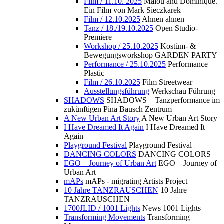
Film / 11.10. 2025
Malou and Dominique.
Ein Film von Mark Sieczkarek
Film / 12.10.2025
Ahnen ahnen
Tanz / 18./19.10.2025
Open Studio-
Premiere
Workshop / 25.10.2025
Kostüm- &
Bewegungsworkshop GARDEN PARTY
Performance / 25.10.2025
Performance
Plastic
Film / 26.10.2025
Film Streetwear
Ausstellungsführung
Werkschau Führung
SHADOWS
SHADOWS – Tanzperformance im
zukünftigen Pina Bausch Zentrum
A New Urban Art Story
A New Urban Art Story
I Have Dreamed It Again
I Have Dreamed It
Again
Playground Festival
Playground Festival
DANCING COLORS
DANCING COLORS
EGO – Journey of Urban Art
EGO – Journey of
Urban Art
mAPs
mAPs - migrating Artists Project
10 Jahre TANZRAUSCHEN
10 Jahre
TANZRAUSCHEN
1700JLID / 1001 Lights
News 1001 Lights
Transforming Movements
Transforming