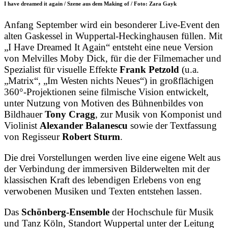
I have dreamed it again / Szene aus dem Making of / Foto: Zara Gayk
Anfang September wird ein besonderer Live-Event den
alten Gaskessel in Wuppertal-Heckinghausen füllen. Mit
„I Have Dreamed It Again“ entsteht eine neue Version
von Melvilles Moby Dick, für die der Filmemacher und
Spezialist für visuelle Effekte
Frank Petzold
(u.a.
„Matrix“, „Im Westen nichts Neues“) in großflächigen
360°-Projektionen seine filmische Vision entwickelt,
unter Nutzung von Motiven des Bühnenbildes von
Bildhauer
Tony Cragg
, zur Musik von Komponist und
Violinist
Alexander Balanescu
sowie der Textfassung
von Regisseur
Robert Sturm
.
Die drei Vorstellungen werden live eine eigene Welt aus
der Verbindung der immersiven Bilderwelten mit der
klassischen Kraft des lebendigen Erlebens von eng
verwobenen Musiken und Texten entstehen lassen.
Das
Schönberg-Ensemble
der Hochschule für Musik
und Tanz Köln, Standort Wuppertal unter der Leitung