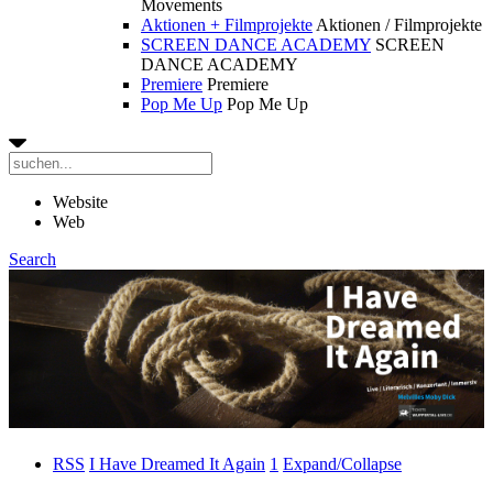
Movements
Aktionen + Filmprojekte
Aktionen / Filmprojekte
SCREEN DANCE ACADEMY
SCREEN
DANCE ACADEMY
Premiere
Premiere
Pop Me Up
Pop Me Up
Website
Web
Search
RSS
I Have Dreamed It Again
1
Expand/Collapse