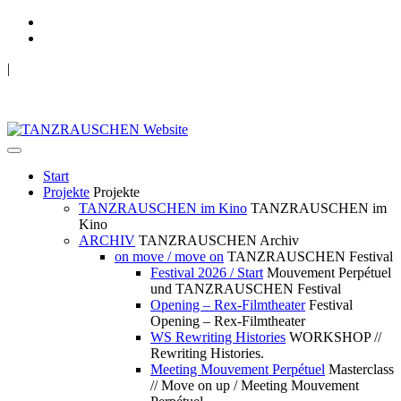
|
TANZRAUSCHEN Wuppertal
we live future now
Start
Projekte
Projekte
TANZRAUSCHEN im Kino
TANZRAUSCHEN im
Kino
ARCHIV
TANZRAUSCHEN Archiv
on move / move on
TANZRAUSCHEN Festival
Festival 2026 / Start
Mouvement Perpétuel
und TANZRAUSCHEN Festival
Opening – Rex-Filmtheater
Festival
Opening – Rex-Filmtheater
WS Rewriting Histories
WORKSHOP //
Rewriting Histories.
Meeting Mouvement Perpétuel
Masterclass
// Move on up / Meeting Mouvement