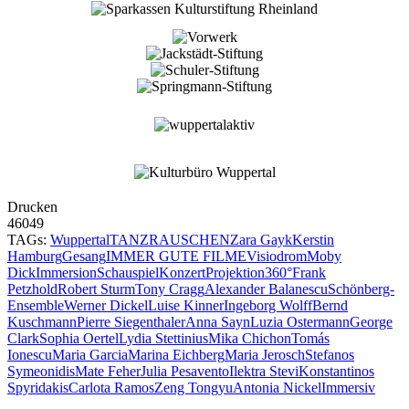
Drucken
46049
TAGs:
Wuppertal
TANZRAUSCHEN
Zara Gayk
Kerstin
Hamburg
Gesang
IMMER GUTE FILME
Visiodrom
Moby
Dick
Immersion
Schauspiel
Konzert
Projektion
360°
Frank
Petzhold
Robert Sturm
Tony Cragg
Alexander Balanescu
Schönberg-
Ensemble
Werner Dickel
Luise Kinner
Ingeborg Wolff
Bernd
Kuschmann
Pierre Siegenthaler
Anna Sayn
Luzia Ostermann
George
Clark
Sophia Oertel
Lydia Stettinius
Mika Chichon
Tomás
Ionescu
Maria Garcia
Marina Eichberg
Maria Jerosch
Stefanos
Symeonidis
Mate Feher
Julia Pesavento
Ilektra Stevi
Konstantinos
Spyridakis
Carlota Ramos
Zeng Tongyu
Antonia Nickel
Immersiv