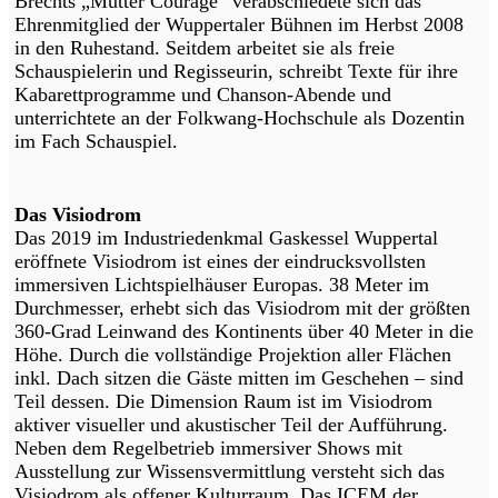
Brechts „Mutter Courage“ verabschiedete sich das
Ehrenmitglied der Wuppertaler Bühnen im Herbst 2008
in den Ruhestand. Seitdem arbeitet sie als freie
Schauspielerin und Regisseurin, schreibt Texte für ihre
Kabarettprogramme und Chanson-Abende und
unterrichtete an der Folkwang-Hochschule als Dozentin
im Fach Schauspiel.
Das Visiodrom
Das 2019 im Industriedenkmal Gaskessel Wuppertal
eröffnete Visiodrom ist eines der eindrucksvollsten
immersiven Lichtspielhäuser Europas. 38 Meter im
Durchmesser, erhebt sich das Visiodrom mit der größten
360-Grad Leinwand des Kontinents über 40 Meter in die
Höhe. Durch die vollständige Projektion aller Flächen
inkl. Dach sitzen die Gäste mitten im Geschehen – sind
Teil dessen. Die Dimension Raum ist im Visiodrom
aktiver visueller und akustischer Teil der Aufführung.
Neben dem Regelbetrieb immersiver Shows mit
Ausstellung zur Wissensvermittlung versteht sich das
Visiodrom als offener Kulturraum. Das ICEM der