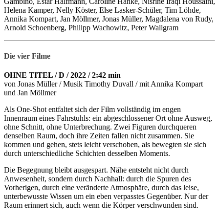
Gambino, Estar Halfmann, Caroline Hanke, Nisrine Iraqi Houssaini,
Helena Kamper, Nelly Köster, Else Lasker-Schüler, Tim Löhde,
Annika Kompart, Jan Möllmer, Jonas Müller, Magdalena von Rudy,
Arnold Schoenberg, Philipp Wachowitz, Peter Wallgram
Die vier Filme
OHNE TITEL / D / 2022 / 2:42 min
von Jonas Müller / Musik Timothy Duvall / mit Annika Kompart
und Jan Möllmer
Als One-Shot entfaltet sich der Film vollständig im engen
Innenraum eines Fahrstuhls: ein abgeschlossener Ort ohne Ausweg,
ohne Schnitt, ohne Unterbrechung. Zwei Figuren durchqueren
denselben Raum, doch ihre Zeiten fallen nicht zusammen. Sie
kommen und gehen, stets leicht verschoben, als bewegten sie sich
durch unterschiedliche Schichten desselben Moments.
Die Begegnung bleibt ausgespart. Nähe entsteht nicht durch
Anwesenheit, sondern durch Nachhall: durch die Spuren des
Vorherigen, durch eine veränderte Atmosphäre, durch das leise,
unterbewusste Wissen um ein eben verpasstes Gegenüber. Nur der
Raum erinnert sich, auch wenn die Körper verschwunden sind.