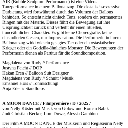
AIR (Bubble Sculpture Performance) ist eine Video-
Tanzperformance in einem Ballonanzug. Die ekstatisch-exzessive
Darbietung wird fortwährend durch das Volumen der Ballons
behindert. So entsteht nicht einfach Tanz, sondern ein permanentes
Ringen mit der Materie. Dieses führt die Bewegung auf ihre
Ursprünglichkeit zurück und verleiht ihr einen rituellen,
tranceähnlichen Charakter. Es gibt keine Choreografie, keine
einstudierten Gesten, nur Improvisation. Die Performerin in ihrem
Ballonanzug wirkt wie ein gejagtes Tier oder ein ostasiatischer
Krieger oder ein Godzilla-ähnliches Monster. Die Bewegungen der
Performerin dienen als Partitur für die Soundkomposition.
Magdalena von Rudy // Performance
Justyna Feicht // DOP
Hakan Eren // Balloon Suit Designer
Magdalena von Rudy // Schnitt / Musik
Emanuel Hois // Tonmischungl
Anja Eder // Standfotos
A MOON DANCE / Filmpremiere / D / 2025 /
von Nelly Köster mit Musik von Golow und Roman Babik
/ mit Christian Becker, Lore Duwe, Alessia Gambino
Der Film A MOON DANCE der Musikerin und Regisseurin Nelly