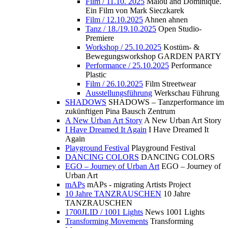
Film / 11.10. 2025
Malou and Dominique.
Ein Film von Mark Sieczkarek
Film / 12.10.2025
Ahnen ahnen
Tanz / 18./19.10.2025
Open Studio-
Premiere
Workshop / 25.10.2025
Kostüm- &
Bewegungsworkshop GARDEN PARTY
Performance / 25.10.2025
Performance
Plastic
Film / 26.10.2025
Film Streetwear
Ausstellungsführung
Werkschau Führung
SHADOWS
SHADOWS – Tanzperformance im
zukünftigen Pina Bausch Zentrum
A New Urban Art Story
A New Urban Art Story
I Have Dreamed It Again
I Have Dreamed It
Again
Playground Festival
Playground Festival
DANCING COLORS
DANCING COLORS
EGO – Journey of Urban Art
EGO – Journey of
Urban Art
mAPs
mAPs - migrating Artists Project
10 Jahre TANZRAUSCHEN
10 Jahre
TANZRAUSCHEN
1700JLID / 1001 Lights
News 1001 Lights
Transforming Movements
Transforming