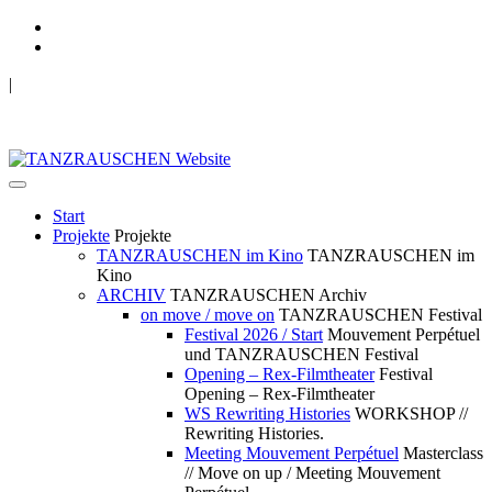
|
TANZRAUSCHEN Wuppertal
we live future now
Start
Projekte
Projekte
TANZRAUSCHEN im Kino
TANZRAUSCHEN im
Kino
ARCHIV
TANZRAUSCHEN Archiv
on move / move on
TANZRAUSCHEN Festival
Festival 2026 / Start
Mouvement Perpétuel
und TANZRAUSCHEN Festival
Opening – Rex-Filmtheater
Festival
Opening – Rex-Filmtheater
WS Rewriting Histories
WORKSHOP //
Rewriting Histories.
Meeting Mouvement Perpétuel
Masterclass
// Move on up / Meeting Mouvement