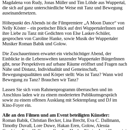
Magdalena von Rudy, Jonas Müller und Tim Löhde aus Wuppertal,
die sich auf ganz unterschiedliche Weise mit Tanz und Bewegung
auseinandersetzen.
Höhepunkt des Abends ist die Filmpremiere „A Moon Dance“ von
Nelly Köster – ein poetischer Blick auf drei WuppertalerInnen und
ihre Liebe zu Tanz mit Gedichten von Else Lasker-Schüler,
gesprochen von Caroline Hanke, sowie Musik der Wuppertaler
Musiker Roman Babik und Golow.
Die Zuschauerinnen erwartet ein vielschichtiger Abend, der
Einblicke in die Lebenswelten tanzender Wuppertaler BürgerInnen
gibt, neue Perspektiven auf urbane Räume eröffnet und Fragen nach
Nähe und Distanz, Individualität und Gemeinschaft,
Bewegungsqualitäten und Körper stellt: Was ist Tanz? Wann wird
Bewegung zu Tanz? Brauchen wir Tanz?
Lassen Sie sich vom Rahmenprogramm überraschen und im
Anschluss laden wir zu einem moderierten Publikumsgespräch
sowie zu einem offenen Ausklang mit Sektempfang und DJ im
Kino-Foyer ein.
Alle an den Filmen und am Event beteiligten Künstler:
Roman Babik, Christian Becker, Lina Brecht, Eva C. Dallmann,
Timothy Duvall, Lore Duwe, Hakan Eren, Golow, Alessia