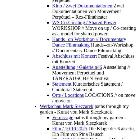
Perpétuel
Kino / Zwei Dokumentationen
Zwei
Dokumentationen von Mouvement
Perpétuel – Rex-Filmtheater
WS Co-Creating / Shared Power
WORKSHOP // Move on up / Co-creating
as a model for shared power
Hands--on-Workshop // Documentary
Dance Filmmaking
Hands--on-Workshop
// Documentary Dance Filmmaking
Abschluss mit Konzert
Festival Abschluss
mit Konzert
Ausstellung / Galerie n46
Ausstellung //
Mouvement Perpétuel und
TANZRAUSCHEN Festival
Statement
Kuratorisches Statement /
Curatorial Statement
Orte / Locations
LOCATIONS // on move
/ move on
Werkschau Mark Sieczarek
paths through my
garden - Kunst von Mark Sieczkarek
Vernissage
paths through my garden -
Kunst von Mark Sieczkarek
Film / 10.10.2025
Die Klage der Kaiserin.
Ein Film von Pina Bausch