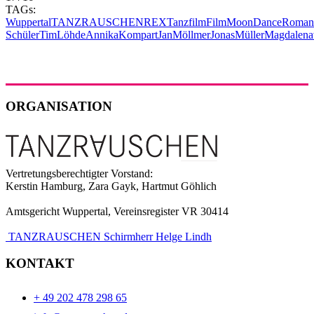
TAGs:
Wuppertal
TANZRAUSCHEN
REX
Tanzfilm
Film
MoonDance
Roman
Schüler
TimLöhde
AnnikaKompart
JanMöllmer
JonasMüller
Magdalen
ORGANISATION
Vertretungsberechtigter Vorstand:
Kerstin Hamburg, Zara Gayk, Hartmut Göhlich
Amtsgericht Wuppertal, Vereinsregister VR 30414
TANZRAUSCHEN Schirmherr Helge Lindh
KONTAKT
+ 49 202 478 298 65