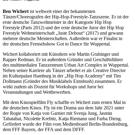
Ben Wichert
ist weltweit einer der bekanntesten
Tänzer/Choreografen der Hip-Hop-Freestyle-Tanzszene. Er ist der
erste deutsche Tanzweltmeister in der Kategorie Hip Hop
Freestyle (Paris 2012) und der erste deutsche Juror der Hip Hop
Freestyle Weltmeisterschaft „Juste Debout“ (2017) und gewann
mehrere deutsche Meisterschaften. Außerdem war er Finalist in
der deutschen Fernsehshow Got to Dance für Wuppertal.
Wichert kollaboriert mit Künstlern wie Martin Grubinger und
Rapper Redman. Er ist außerdem Gründer und Geschäftsführer
des multimedialen Tanzzentrum Urban Art Complex in Wuppertal.
Neben seiner Karriere als Tänzer arbeitet er als Creative Director
im Kulturpalast Hamburg in der „Hip Hop Academy“ mit Tim
Dollmann (Gründer des Musiklabels Eimsbush) zusammen. Er
wirkt zudem als Dozent für Workshops und Juror bei
Veranstaltungen und Wettbewerben.
Mit dem Kinospielfilm Fly schaffte es Wichert zum ersten Mal in
die deutschen Kinos. Fly ist ein Drama aus dem Jahr 2021 unter
der Regie von Katja von Garnier mit Svenja Jung, Jasmin
Tabatabai, Nicolette Krebitz, Katja Riemann und Farba Dieng.
Gefördert wurde der Film vom Medienboard Berlin-Brandenburg,
dem FFF Bayern, der FFA und dem DFFF.