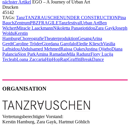
nächster Artikel
EGO – A Journey of Urban Art
Drucken
45142
TAGs:
Tanz
TANZRAUSCHEN
UNDER CONSTRUCTION
Pina
Bauch
Zentrum
PBZ
FRAGILE
Tanzfestival
Urban Art
Ben
Wichert
Miracle Laackmann
Nikoletta Panagiotidou
Zara Gayk
Joseph
Woldu
Kerstin
Hamburg
Choreografie
Theaterproduktion
Gesang
Arina
Gerdt
Caroline Tröder
Giordana Garofalo
Eledie Kliesch
Vasilia
Laftsidou
Abdulsamed Mehmed
Raissa Oakes
Justina Ojigbo
Diana
Palancia
Sion Park
Amina Ramadan
Mila Radunz
Fiory Lucija
Tecleab
Loana Zaccaria
HipHop
Rap
Graffiti
Break
Dance
ORGANISATION
Vertretungsberechtigter Vorstand:
Kerstin Hamburg, Zara Gayk, Hartmut Göhlich