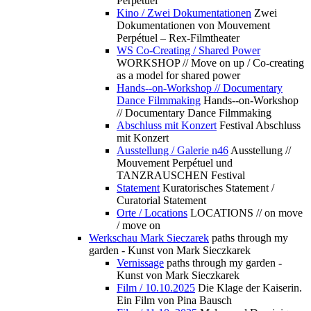
Perpétuel
Kino / Zwei Dokumentationen
Zwei
Dokumentationen von Mouvement
Perpétuel – Rex-Filmtheater
WS Co-Creating / Shared Power
WORKSHOP // Move on up / Co-creating
as a model for shared power
Hands--on-Workshop // Documentary
Dance Filmmaking
Hands--on-Workshop
// Documentary Dance Filmmaking
Abschluss mit Konzert
Festival Abschluss
mit Konzert
Ausstellung / Galerie n46
Ausstellung //
Mouvement Perpétuel und
TANZRAUSCHEN Festival
Statement
Kuratorisches Statement /
Curatorial Statement
Orte / Locations
LOCATIONS // on move
/ move on
Werkschau Mark Sieczarek
paths through my
garden - Kunst von Mark Sieczkarek
Vernissage
paths through my garden -
Kunst von Mark Sieczkarek
Film / 10.10.2025
Die Klage der Kaiserin.
Ein Film von Pina Bausch