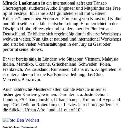
Miracle Laakmann
ist ein international gefragter Tänzer/
Choreograph, studierter Audio Engineer und Mitgründer des Free
Spirit Festival. Im Jahre 2021 gründetet er ist mit weiteren
Künstler*innen einen Verein zur Förderung von Kunst und Kultur
und führt seither die künstlerische Leitung. Er unterrichtet in der
Disziplin Hiphop/Freestyle und ist hier einer der Pioniere aus
Deutschland. Er bildete sich regelmäßig durch diverse Workshops
weltweit weiter. Nun gibt er national und international Workshops
und sitzt bei vielen Veranstaltungen in der Jury zu Gast oder
performt seine Shows.
Er war bereits tätig in Ländern wie Singapur, Vietnam, Malaysia
Indien, Marokko, Ukraine, Griechenland, Schweden, Polen,
Frankreich, Weißrussland, Rumänien, Ghana uvm. Aufgetreten ist
er unter anderem für die Karlspreisverleihung, das Chio,
Mercedes-Benz uvm.
Auch zahlreiche Meisterschaften konnte Miracle in seiner
bisherigen Karriere gewinnen. Darunter u. a. Juste Debout
London, FS Championship, Urban champs, Kulture of Hype and
hope Gold edition Rotterdam etc. Letztes Jahr choreografierte er
die Stücke „Urban Afro“ und „11 out of 10“.
Ben Wichert / Wuppertal