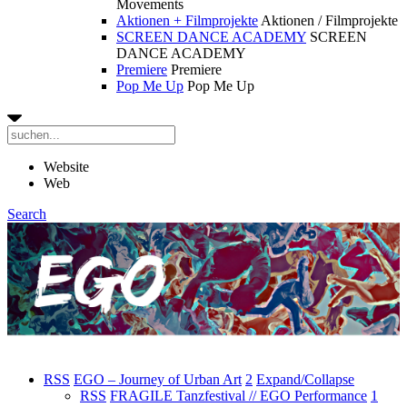
Movements
Aktionen + Filmprojekte
Aktionen / Filmprojekte
SCREEN DANCE ACADEMY
SCREEN
DANCE ACADEMY
Premiere
Premiere
Pop Me Up
Pop Me Up
Website
Web
Search
RSS
EGO – Journey of Urban Art
2
Expand/Collapse
RSS
FRAGILE Tanzfestival // EGO Performance
1