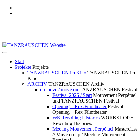
|
TANZRAUSCHEN Wuppertal
we live future now
Start
Projekte
Projekte
TANZRAUSCHEN im Kino
TANZRAUSCHEN im
Kino
ARCHIV
TANZRAUSCHEN Archiv
on move / move on
TANZRAUSCHEN Festival
Festival 2026 / Start
Mouvement Perpétuel
und TANZRAUSCHEN Festival
Opening – Rex-Filmtheater
Festival
Opening – Rex-Filmtheater
WS Rewriting Histories
WORKSHOP //
Rewriting Histories.
Meeting Mouvement Perpétuel
Masterclass
// Move on up / Meeting Mouvement