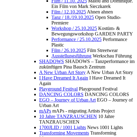
Film / 11.10. 2025
Malou and Dominique.
Ein Film von Mark Sieczkarek
Film / 12.10.2025
Ahnen ahnen
Tanz / 18./19.10.2025
Open Studio-
Premiere
Workshop / 25.10.2025
Kostüm- &
Bewegungsworkshop GARDEN PARTY
Performance / 25.10.2025
Performance
Plastic
Film / 26.10.2025
Film Streetwear
Ausstellungsführung
Werkschau Führung
SHADOWS
SHADOWS – Tanzperformance im
zukünftigen Pina Bausch Zentrum
A New Urban Art Story
A New Urban Art Story
I Have Dreamed It Again
I Have Dreamed It
Again
Playground Festival
Playground Festival
DANCING COLORS
DANCING COLORS
EGO – Journey of Urban Art
EGO – Journey of
Urban Art
mAPs
mAPs - migrating Artists Project
10 Jahre TANZRAUSCHEN
10 Jahre
TANZRAUSCHEN
1700JLID / 1001 Lights
News 1001 Lights
Transforming Movements
Transforming