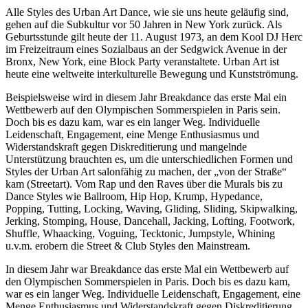
Alle Styles des Urban Art Dance, wie sie uns heute geläufig sind,
gehen auf die Subkultur vor 50 Jahren in New York zurück. Als
Geburtsstunde gilt heute der 11. August 1973, an dem Kool DJ Herc
im Freizeitraum eines Sozialbaus an der Sedgwick Avenue in der
Bronx, New York, eine Block Party veranstaltete. Urban Art ist
heute eine weltweite interkulturelle Bewegung und Kunstströmung.
Beispielsweise wird in diesem Jahr Breakdance das erste Mal ein
Wettbewerb auf den Olympischen Sommerspielen in Paris sein.
Doch bis es dazu kam, war es ein langer Weg. Individuelle
Leidenschaft, Engagement, eine Menge Enthusiasmus und
Widerstandskraft gegen Diskreditierung und mangelnde
Unterstützung brauchten es, um die unterschiedlichen Formen und
Styles der Urban Art salonfähig zu machen, der „von der Straße“
kam (Streetart). Vom Rap und den Raves über die Murals bis zu
Dance Styles wie Ballroom, Hip Hop, Krump, Hypedance,
Popping, Tutting, Locking, Waving, Gliding, Sliding, Skipwalking,
Jerking, Stomping, House, Dancehall, Jacking, Lofting, Footwork,
Shuffle, Whaacking, Voguing, Tecktonic, Jumpstyle, Whining
u.v.m. erobern die Street & Club Styles den Mainstream.
In diesem Jahr war Breakdance das erste Mal ein Wettbewerb auf
den Olympischen Sommerspielen in Paris. Doch bis es dazu kam,
war es ein langer Weg. Individuelle Leidenschaft, Engagement, eine
Menge Enthusiasmus und Widerstandskraft gegen Diskreditierung