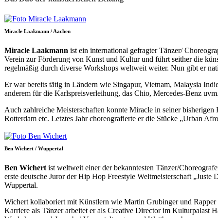
Miracle Laakmann / Aachen
Miracle Laakmann
ist ein international gefragter Tänzer/ Choreogr
Verein zur Förderung von Kunst und Kultur und führt seither die künstl
regelmäßig durch diverse Workshops weltweit weiter. Nun gibt er nati
Er war bereits tätig in Ländern wie Singapur, Vietnam, Malaysia In
anderem für die Karlspreisverleihung, das Chio, Mercedes-Benz uvm
Auch zahlreiche Meisterschaften konnte Miracle in seiner bisherige
Rotterdam etc. Letztes Jahr choreografierte er die Stücke „Urban Afr
Ben Wichert / Wuppertal
Ben Wichert
ist weltweit einer der bekanntesten Tänzer/Choreografe
erste deutsche Juror der Hip Hop Freestyle Weltmeisterschaft „Just
Wuppertal.
Wichert kollaboriert mit Künstlern wie Martin Grubinger und Rappe
Karriere als Tänzer arbeitet er als Creative Director im Kulturpa