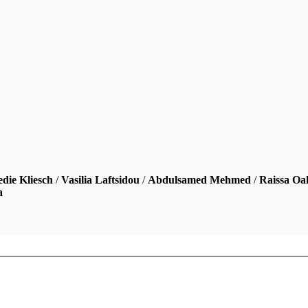
edie Kliesch
/
Vasilia Laftsidou
/
Abdulsamed Mehmed
/
Raissa Oa
a