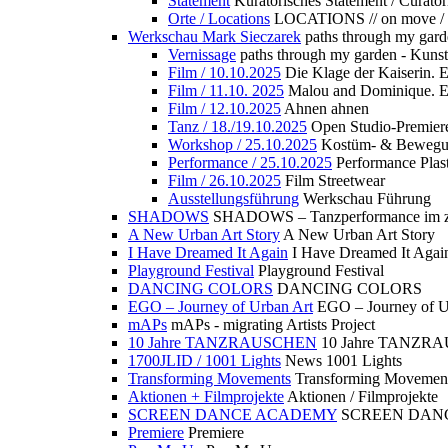
Statement
Kuratorisches Statement / Curator
Orte / Locations
LOCATIONS // on move /
Werkschau Mark Sieczarek
paths through my gard
Vernissage
paths through my garden - Kuns
Film / 10.10.2025
Die Klage der Kaiserin. 
Film / 11.10. 2025
Malou and Dominique. E
Film / 12.10.2025
Ahnen ahnen
Tanz / 18./19.10.2025
Open Studio-Premier
Workshop / 25.10.2025
Kostüm- & Bewe
Performance / 25.10.2025
Performance Plast
Film / 26.10.2025
Film Streetwear
Ausstellungsführung
Werkschau Führung
SHADOWS
SHADOWS – Tanzperformance im zu
A New Urban Art Story
A New Urban Art Story
I Have Dreamed It Again
I Have Dreamed It Agai
Playground Festival
Playground Festival
DANCING COLORS
DANCING COLORS
EGO – Journey of Urban Art
EGO – Journey of U
mAPs
mAPs - migrating Artists Project
10 Jahre TANZRAUSCHEN
10 Jahre TANZR
1700JLID / 1001 Lights
News 1001 Lights
Transforming Movements
Transforming Movemen
Aktionen + Filmprojekte
Aktionen / Filmprojekte
SCREEN DANCE ACADEMY
SCREEN DAN
Premiere
Premiere