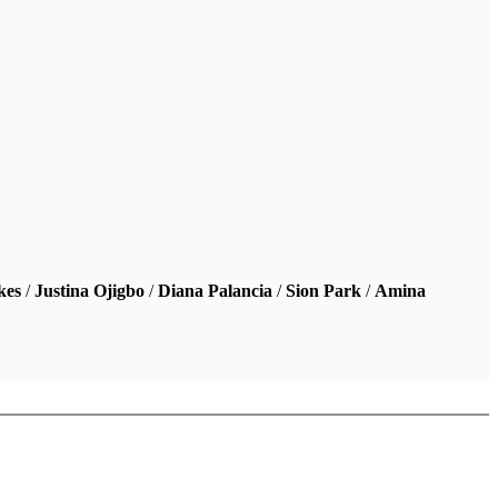
kes
/
Justina Ojigbo
/
Diana Palancia
/
Sion Park
/
Amina