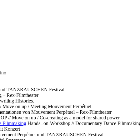
ino
l und TANZRAUSCHEN Festival
g – Rex-Filmtheater
ting Histories.
 // Move on up / Meeting Mouvement Perpétuel
ntationen von Mouvement Perpétuel – Rex-Filmtheater
// Move on up / Co-creating as a model for shared power
e Filmmaking
Hands--on-Workshop // Documentary Dance Filmmakin
it Konzert
Mouvement Perpétuel und TANZRAUSCHEN Festival