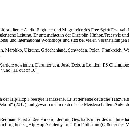
aph, studierter Audio Engineer und Mitgründer des Free Spirit Festival. 
erische Leitung. Er unterrichtet in der Disziplin Hiphop/Freestyle und i
onal und international Workshops und sitzt bei vielen Veranstaltungen 
dien, Marokko, Ukraine, Griechenland, Schweden, Polen, Frankreich, We
.
n Karriere gewinnen. Darunter u. a. Juste Debout London, FS Champio
o“ und „11 out of 10“.
n der Hip-Hop-Freestyle-Tanzszene. Er ist der erste deutsche Tanzwelt
e Debout“ (2017) und gewann mehrere deutsche Meisterschaften. Außerd
r Redman. Er ist außerdem Gründer und Geschäftsführer des multimed
last Hamburg in der „Hip Hop Academy“ mit Tim Dollmann (Gründer des 