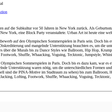
al
ehen auf die Subkultur vor 50 Jahren in New York zurück. Als Geburtss
New York, eine Block Party veranstaltete. Urban Art ist heute eine we
tbewerb auf den Olympischen Sommerspielen in Paris sein. Doch bis es
skreditierung und mangelnde Unterstützung brauchten es, um die unte
s über die Murals bis zu Dance Styles wie Ballroom, Hip Hop, Krump,
, Footwork, Shuffle, Whaacking, Voguing, Tecktonic, Jumpstyle, Whini
 Olympischen Sommerspielen in Paris. Doch bis es dazu kam, war es e
nde Unterstützung waren nötig, um die unterschiedlichen Formen und S
uell sind die PINA-Motive im Stadtraum zu sehen) bis zum Ballroom,
 Jacking, Lofting, Footwork, Shuffle, Whaacking, Voguing, Tecktonic, 