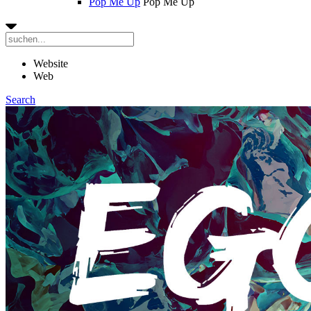
Pop Me Up
Pop Me Up
Website
Web
Search