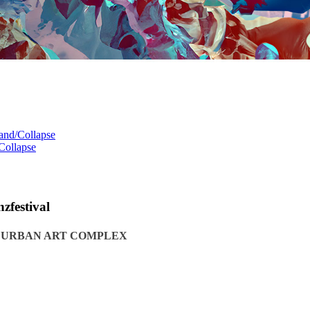
and/Collapse
Collapse
zfestival
 URBAN ART COMPLEX