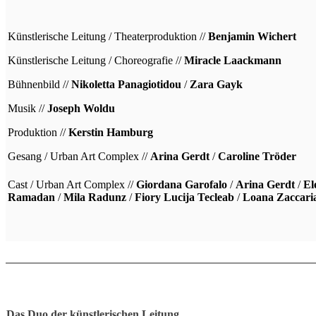
Künstlerische Leitung / Theaterproduktion //
Benjamin Wichert
Künstlerische Leitung / Choreografie //
Miracle Laackmann
Bühnenbild //
Nikoletta Panagiotidou
/
Zara Gayk
Musik //
Joseph Woldu
Produktion //
Kerstin Hamburg
Gesang / Urban Art Complex //
Arina Gerdt
/
Caroline Tröder
Cast / Urban Art Complex //
Giordana Garofalo
/
Arina Gerdt
/
El
Ramadan
/
Mila Radunz
/
Fiory Lucija Tecleab
/
Loana Zaccari
Das Duo der künstlerischen Leitung