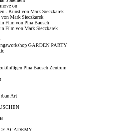
ial Statement
 move on
en - Kunst von Mark Sieczkarek
t von Mark Sieczkarek
Ein Film von Pina Bausch
in Film von Mark Sieczkarek
e
gungsworkshop GARDEN PARTY
ic
künftigen Pina Bausch Zentrum
n
rban Art
AUSCHEN
ts
CE ACADEMY