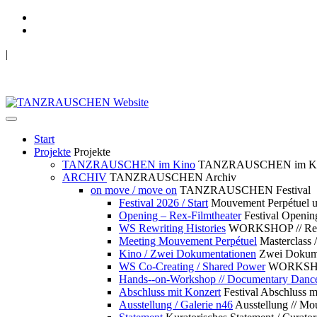
|
TANZRAUSCHEN Wuppertal
we live future now
Start
Projekte
Projekte
TANZRAUSCHEN im Kino
TANZRAUSCHEN im K
ARCHIV
TANZRAUSCHEN Archiv
on move / move on
TANZRAUSCHEN Festival
Festival 2026 / Start
Mouvement Perpétue
Opening – Rex-Filmtheater
Festival Openin
WS Rewriting Histories
WORKSHOP // Rewri
Meeting Mouvement Perpétuel
Masterclass
Kino / Zwei Dokumentationen
Zwei Dokume
WS Co-Creating / Shared Power
WORKSHOP 
Hands--on-Workshop // Documentary Danc
Abschluss mit Konzert
Festival Abschluss m
Ausstellung / Galerie n46
Ausstellung // 