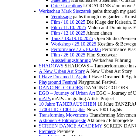
Statement
Kuratorisches Statement / Curator
Orte / Locations
LOCATIONS // on move /
Werkschau Mark Sieczarek
paths through my gard
Vernissage
paths through my garden - Kuns
Film / 10.10.2025
Die Klage der Kaiserin. 
Film / 11.10. 2025
Malou and Dominique. E
Film / 12.10.2025
Ahnen ahnen
Tanz / 18./19.10.2025
Open Studio-Premier
Workshop / 25.10.2025
Kostüm- & Bewe
Performance / 25.10.2025
Performance Plast
Film / 26.10.2025
Film Streetwear
Ausstellungsführung
Werkschau Führung
SHADOWS
SHADOWS – Tanzperformance im zu
A New Urban Art Story
A New Urban Art Story
I Have Dreamed It Again
I Have Dreamed It Agai
Playground Festival
Playground Festival
DANCING COLORS
DANCING COLORS
EGO – Journey of Urban Art
EGO – Journey of U
mAPs
mAPs - migrating Artists Project
10 Jahre TANZRAUSCHEN
10 Jahre TANZR
1700JLID / 1001 Lights
News 1001 Lights
Transforming Movements
Transforming Movemen
Aktionen + Filmprojekte
Aktionen / Filmprojekte
SCREEN DANCE ACADEMY
SCREEN DAN
Premiere
Premiere