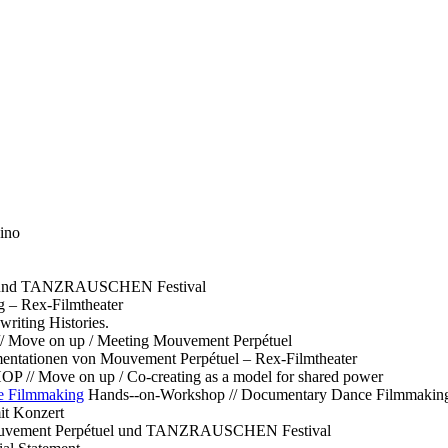
ino
l und TANZRAUSCHEN Festival
g – Rex-Filmtheater
ting Histories.
 // Move on up / Meeting Mouvement Perpétuel
ntationen von Mouvement Perpétuel – Rex-Filmtheater
// Move on up / Co-creating as a model for shared power
e Filmmaking
Hands--on-Workshop // Documentary Dance Filmmakin
it Konzert
Mouvement Perpétuel und TANZRAUSCHEN Festival