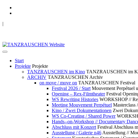
|
TANZRAUSCHEN Wuppertal
we live future now
Start
Projekte
Projekte
TANZRAUSCHEN im Kino
TANZRAUSCHEN im K
ARCHIV
TANZRAUSCHEN Archiv
on move / move on
TANZRAUSCHEN Festival
Festival 2026 / Start
Mouvement Perpétue
Opening – Rex-Filmtheater
Festival Openin
WS Rewriting Histories
WORKSHOP // Rewri
Meeting Mouvement Perpétuel
Masterclass
Kino / Zwei Dokumentationen
Zwei Dokume
WS Co-Creating / Shared Power
WORKSHOP 
Hands--on-Workshop // Documentary Danc
Abschluss mit Konzert
Festival Abschluss m
Ausstellung / Galerie n46
Ausstellung // 