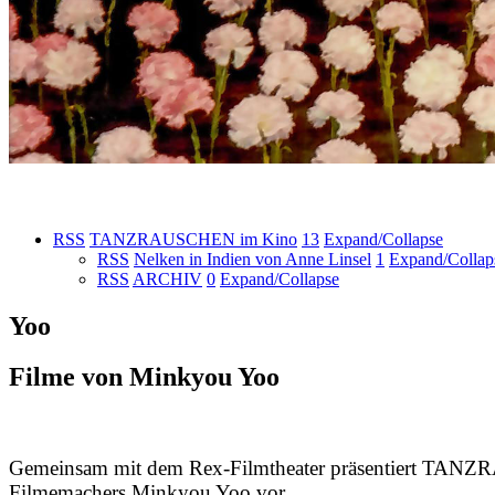
RSS
TANZRAUSCHEN im Kino
13
Expand/Collapse
RSS
Nelken in Indien von Anne Linsel
1
Expand/Collap
RSS
ARCHIV
0
Expand/Collapse
Yoo
Filme von Minkyou Yoo
Gemeinsam mit dem Rex-Filmtheater präsentiert TANZ
Filmemachers Minkyou Yoo vor.