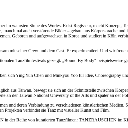
mer im wahrsten Sinne des Wortes. Er ist Regisseur, macht Konzept, Te
le, manchmal auch verstörende Bilder – gebaut aus Körpersprache und i
en. Geboren und aufgewachsen in Korea und studiert in Köln verbindet 
meinsam mit seiner Crew und dem Cast. Er experimentiert. Und wir freu
onalen Tanzfilmfestivals gezeigt. „Bound By Body“ beispielsweise geh
e“ haben sich Ying Yun Chen und Minkyou Yoo für Idee, Choreography
glich aus Taiwan, bewegt sie sich an der Schnittstelle zwischen Körp
erte an der Taiwan National University of the Arts und später an der F
ormen und deren Verbindung zu verschiedenen künstlerischen Medien. S
 Projekten verbindet sie Tanz mit visueller Kunst und Film.
N in der Reihe von kuratierten Tanzfilmen: TANZRAUSCHEN im Ki