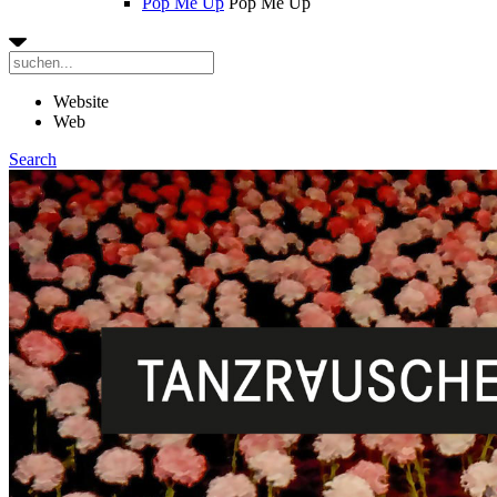
Pop Me Up
Pop Me Up
Website
Web
Search