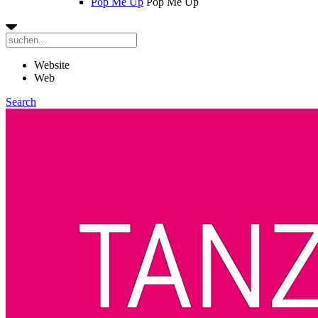
Pop Me Up
Pop Me Up
Website
Web
Search