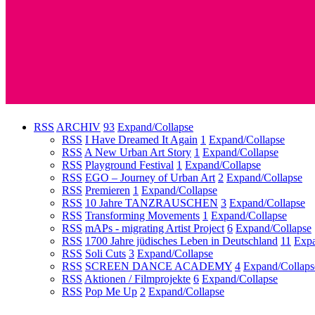
RSS
ARCHIV
93
Expand/Collapse
RSS
I Have Dreamed It Again
1
Expand/Collapse
RSS
A New Urban Art Story
1
Expand/Collapse
RSS
Playground Festival
1
Expand/Collapse
RSS
EGO – Journey of Urban Art
2
Expand/Collapse
RSS
Premieren
1
Expand/Collapse
RSS
10 Jahre TANZRAUSCHEN
3
Expand/Collapse
RSS
Transforming Movements
1
Expand/Collapse
RSS
mAPs - migrating Artist Project
6
Expand/Collapse
RSS
1700 Jahre jüdisches Leben in Deutschland
11
Expa
RSS
Soli Cuts
3
Expand/Collapse
RSS
SCREEN DANCE ACADEMY
4
Expand/Collaps
RSS
Aktionen / Filmprojekte
6
Expand/Collapse
RSS
Pop Me Up
2
Expand/Collapse