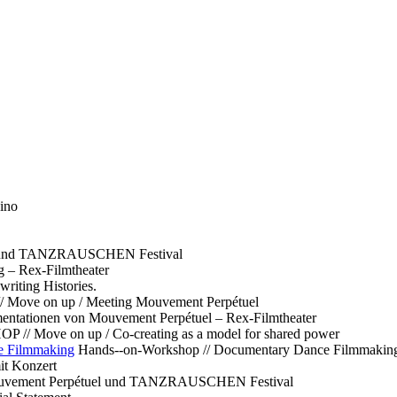
ino
l und TANZRAUSCHEN Festival
g – Rex-Filmtheater
ting Histories.
 // Move on up / Meeting Mouvement Perpétuel
ntationen von Mouvement Perpétuel – Rex-Filmtheater
// Move on up / Co-creating as a model for shared power
e Filmmaking
Hands--on-Workshop // Documentary Dance Filmmakin
it Konzert
Mouvement Perpétuel und TANZRAUSCHEN Festival