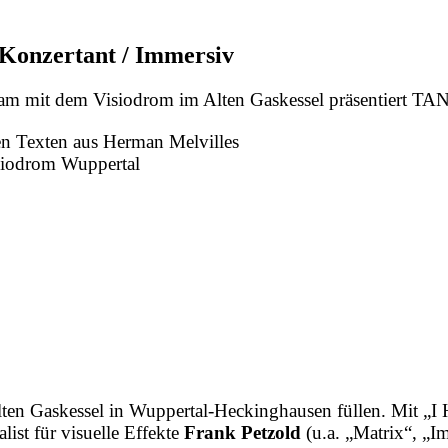
/ Konzertant / Immersiv
am mit dem Visiodrom im Alten Gaskessel präsentiert
en Texten aus Herman Melvilles
siodrom Wuppertal
ten Gaskessel in Wuppertal-Heckinghausen füllen. Mit „I 
ist für visuelle Effekte
Frank Petzold
(u.a. „Matrix“, „I