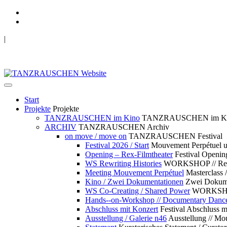
|
TANZRAUSCHEN Wuppertal
we live future now
Start
Projekte
Projekte
TANZRAUSCHEN im Kino
TANZRAUSCHEN im K
ARCHIV
TANZRAUSCHEN Archiv
on move / move on
TANZRAUSCHEN Festival
Festival 2026 / Start
Mouvement Perpétue
Opening – Rex-Filmtheater
Festival Openin
WS Rewriting Histories
WORKSHOP // Rewri
Meeting Mouvement Perpétuel
Masterclass
Kino / Zwei Dokumentationen
Zwei Dokume
WS Co-Creating / Shared Power
WORKSHOP 
Hands--on-Workshop // Documentary Danc
Abschluss mit Konzert
Festival Abschluss m
Ausstellung / Galerie n46
Ausstellung // 