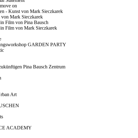
ial Statement
 move on
en - Kunst von Mark Sieczkarek
t von Mark Sieczkarek
Ein Film von Pina Bausch
in Film von Mark Sieczkarek
e
gungsworkshop GARDEN PARTY
ic
künftigen Pina Bausch Zentrum
n
rban Art
AUSCHEN
ts
CE ACADEMY