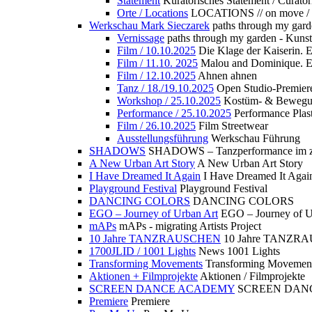
Statement
Kuratorisches Statement / Curator
Orte / Locations
LOCATIONS // on move /
Werkschau Mark Sieczarek
paths through my gard
Vernissage
paths through my garden - Kuns
Film / 10.10.2025
Die Klage der Kaiserin. 
Film / 11.10. 2025
Malou and Dominique. E
Film / 12.10.2025
Ahnen ahnen
Tanz / 18./19.10.2025
Open Studio-Premier
Workshop / 25.10.2025
Kostüm- & Bewe
Performance / 25.10.2025
Performance Plast
Film / 26.10.2025
Film Streetwear
Ausstellungsführung
Werkschau Führung
SHADOWS
SHADOWS – Tanzperformance im zu
A New Urban Art Story
A New Urban Art Story
I Have Dreamed It Again
I Have Dreamed It Agai
Playground Festival
Playground Festival
DANCING COLORS
DANCING COLORS
EGO – Journey of Urban Art
EGO – Journey of U
mAPs
mAPs - migrating Artists Project
10 Jahre TANZRAUSCHEN
10 Jahre TANZR
1700JLID / 1001 Lights
News 1001 Lights
Transforming Movements
Transforming Movemen
Aktionen + Filmprojekte
Aktionen / Filmprojekte
SCREEN DANCE ACADEMY
SCREEN DAN
Premiere
Premiere