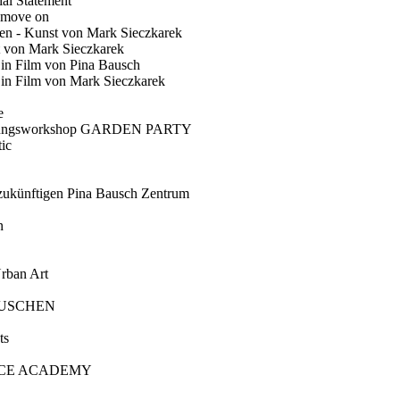
ial Statement
 move on
en - Kunst von Mark Sieczkarek
t von Mark Sieczkarek
Ein Film von Pina Bausch
in Film von Mark Sieczkarek
e
gungsworkshop GARDEN PARTY
ic
künftigen Pina Bausch Zentrum
n
rban Art
AUSCHEN
ts
CE ACADEMY