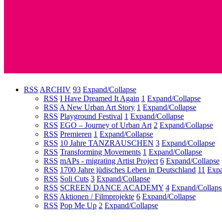
RSS
ARCHIV
93
Expand/Collapse
RSS
I Have Dreamed It Again
1
Expand/Collapse
RSS
A New Urban Art Story
1
Expand/Collapse
RSS
Playground Festival
1
Expand/Collapse
RSS
EGO – Journey of Urban Art
2
Expand/Collapse
RSS
Premieren
1
Expand/Collapse
RSS
10 Jahre TANZRAUSCHEN
3
Expand/Collapse
RSS
Transforming Movements
1
Expand/Collapse
RSS
mAPs - migrating Artist Project
6
Expand/Collapse
RSS
1700 Jahre jüdisches Leben in Deutschland
11
Expa
RSS
Soli Cuts
3
Expand/Collapse
RSS
SCREEN DANCE ACADEMY
4
Expand/Collaps
RSS
Aktionen / Filmprojekte
6
Expand/Collapse
RSS
Pop Me Up
2
Expand/Collapse