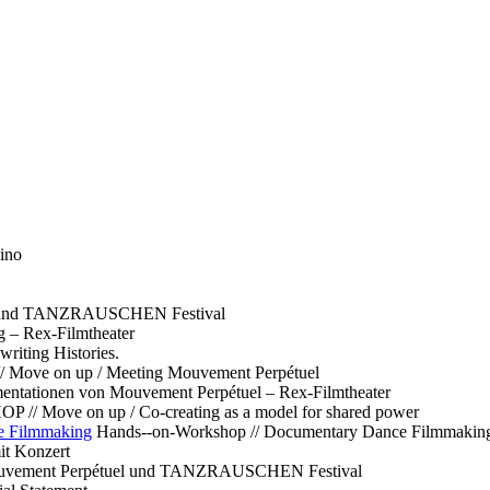
ino
l und TANZRAUSCHEN Festival
g – Rex-Filmtheater
ting Histories.
 // Move on up / Meeting Mouvement Perpétuel
ntationen von Mouvement Perpétuel – Rex-Filmtheater
// Move on up / Co-creating as a model for shared power
e Filmmaking
Hands--on-Workshop // Documentary Dance Filmmakin
it Konzert
Mouvement Perpétuel und TANZRAUSCHEN Festival