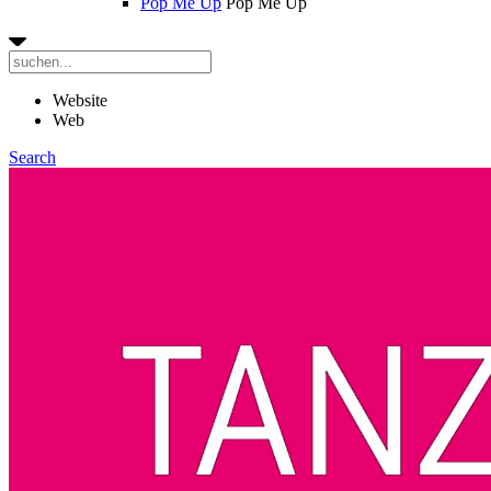
Pop Me Up
Pop Me Up
Website
Web
Search