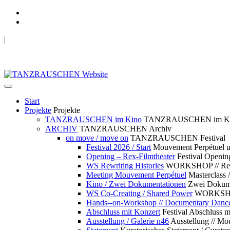
|
TANZRAUSCHEN Wuppertal
we live future now
Start
Projekte
Projekte
TANZRAUSCHEN im Kino
TANZRAUSCHEN im K
ARCHIV
TANZRAUSCHEN Archiv
on move / move on
TANZRAUSCHEN Festival
Festival 2026 / Start
Mouvement Perpétue
Opening – Rex-Filmtheater
Festival Openin
WS Rewriting Histories
WORKSHOP // Rewri
Meeting Mouvement Perpétuel
Masterclass
Kino / Zwei Dokumentationen
Zwei Dokume
WS Co-Creating / Shared Power
WORKSHOP 
Hands--on-Workshop // Documentary Danc
Abschluss mit Konzert
Festival Abschluss m
Ausstellung / Galerie n46
Ausstellung // 