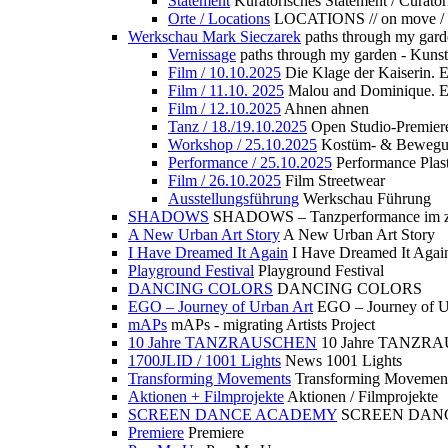
Statement
Kuratorisches Statement / Curator
Orte / Locations
LOCATIONS // on move /
Werkschau Mark Sieczarek
paths through my gard
Vernissage
paths through my garden - Kuns
Film / 10.10.2025
Die Klage der Kaiserin. 
Film / 11.10. 2025
Malou and Dominique. E
Film / 12.10.2025
Ahnen ahnen
Tanz / 18./19.10.2025
Open Studio-Premier
Workshop / 25.10.2025
Kostüm- & Bewe
Performance / 25.10.2025
Performance Plast
Film / 26.10.2025
Film Streetwear
Ausstellungsführung
Werkschau Führung
SHADOWS
SHADOWS – Tanzperformance im zu
A New Urban Art Story
A New Urban Art Story
I Have Dreamed It Again
I Have Dreamed It Agai
Playground Festival
Playground Festival
DANCING COLORS
DANCING COLORS
EGO – Journey of Urban Art
EGO – Journey of U
mAPs
mAPs - migrating Artists Project
10 Jahre TANZRAUSCHEN
10 Jahre TANZR
1700JLID / 1001 Lights
News 1001 Lights
Transforming Movements
Transforming Movemen
Aktionen + Filmprojekte
Aktionen / Filmprojekte
SCREEN DANCE ACADEMY
SCREEN DAN
Premiere
Premiere