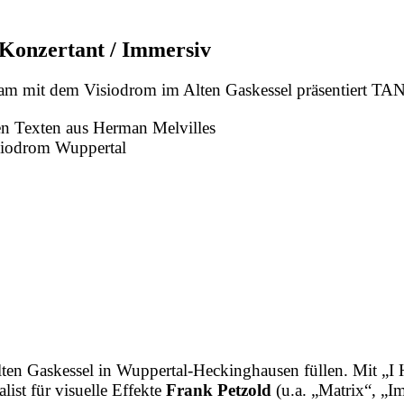
/ Konzertant / Immersiv
am mit dem Visiodrom im Alten Gaskessel präsentiert
en Texten aus Herman Melvilles
siodrom Wuppertal
ten Gaskessel in Wuppertal-Heckinghausen füllen. Mit „I 
ist für visuelle Effekte
Frank Petzold
(u.a. „Matrix“, „I