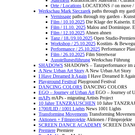
Statement
Kuratorisches Statement / Curator
Orte / Locations
LOCATIONS // on move /
Werkschau Mark Sieczarek
paths through my gard
Vernissage
paths through my garden - Kuns
Film / 10.10.2025
Die Klage der Kaiserin. 
Film / 11.10. 2025
Malou and Dominique. E
Film / 12.10.2025
Ahnen ahnen
Tanz / 18./19.10.2025
Open Studio-Premier
Workshop / 25.10.2025
Kostüm- & Bewe
Performance / 25.10.2025
Performance Plast
Film / 26.10.2025
Film Streetwear
Ausstellungsführung
Werkschau Führung
SHADOWS
SHADOWS – Tanzperformance im zu
A New Urban Art Story
A New Urban Art Story
I Have Dreamed It Again
I Have Dreamed It Agai
Playground Festival
Playground Festival
DANCING COLORS
DANCING COLORS
EGO – Journey of Urban Art
EGO – Journey of U
mAPs
mAPs - migrating Artists Project
10 Jahre TANZRAUSCHEN
10 Jahre TANZR
1700JLID / 1001 Lights
News 1001 Lights
Transforming Movements
Transforming Movemen
Aktionen + Filmprojekte
Aktionen / Filmprojekte
SCREEN DANCE ACADEMY
SCREEN DAN
Premiere
Premiere