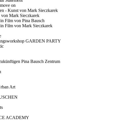
ial Statement
 move on
en - Kunst von Mark Sieczkarek
t von Mark Sieczkarek
Ein Film von Pina Bausch
in Film von Mark Sieczkarek
e
gungsworkshop GARDEN PARTY
ic
künftigen Pina Bausch Zentrum
n
rban Art
AUSCHEN
ts
CE ACADEMY