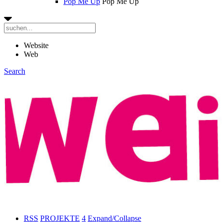
Pop Me Up
Pop Me Up
Website
Web
Search
RSS
PROJEKTE
4
Expand/Collapse