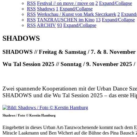
RSS
Festival // on move / move on
2
Expand/Collapse
RSS
Shadows
1
Expand/Collapse
RSS
Werkschau / Kunst von Mark Sieczkarek
2
Expand/
RSS
TANZRAUSCHEN im Kino
13
Expand/Collapse
RSS
ARCHIV
93
Expand/Collapse
SHADOWS
SHADOWS // Freitag & Samstag / 7. & 8. November 
Wu Tal Session 2025 // Sonntag / 9. November 2025 /
Zwei spannende Kooperationen mit der Urban Dance Sze
SHADOWS und die Wu Tal Session 2025 – das erste Hip 
Shadows / Foto © Kerstin Hamburg
Eingebettet in dieses Urban Art-Tanzwochenende kommt nach dem Er
Miracle Laakmann und Ben Wichert auf die Bühne des Pina Bausch Z