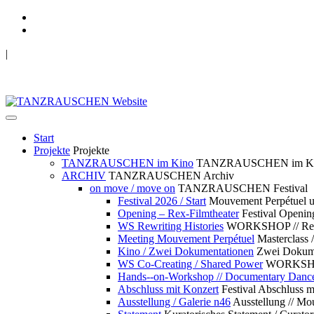
|
TANZRAUSCHEN Wuppertal
we live future now
Start
Projekte
Projekte
TANZRAUSCHEN im Kino
TANZRAUSCHEN im K
ARCHIV
TANZRAUSCHEN Archiv
on move / move on
TANZRAUSCHEN Festival
Festival 2026 / Start
Mouvement Perpétue
Opening – Rex-Filmtheater
Festival Openin
WS Rewriting Histories
WORKSHOP // Rewri
Meeting Mouvement Perpétuel
Masterclass
Kino / Zwei Dokumentationen
Zwei Dokume
WS Co-Creating / Shared Power
WORKSHOP 
Hands--on-Workshop // Documentary Danc
Abschluss mit Konzert
Festival Abschluss m
Ausstellung / Galerie n46
Ausstellung // 