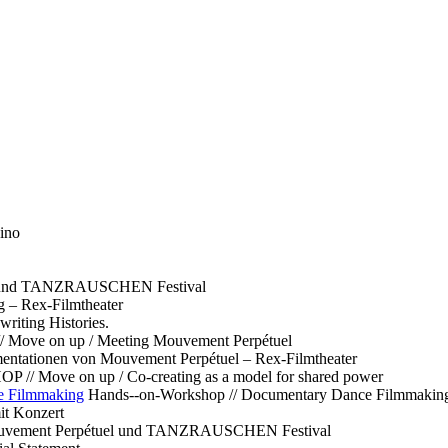
ino
l und TANZRAUSCHEN Festival
g – Rex-Filmtheater
ting Histories.
 // Move on up / Meeting Mouvement Perpétuel
ntationen von Mouvement Perpétuel – Rex-Filmtheater
// Move on up / Co-creating as a model for shared power
e Filmmaking
Hands--on-Workshop // Documentary Dance Filmmakin
it Konzert
Mouvement Perpétuel und TANZRAUSCHEN Festival