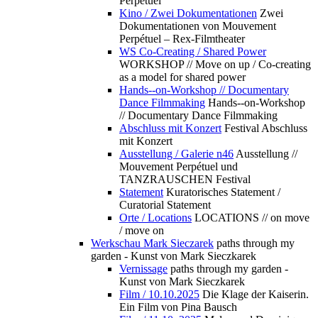
Perpétuel
Kino / Zwei Dokumentationen
Zwei
Dokumentationen von Mouvement
Perpétuel – Rex-Filmtheater
WS Co-Creating / Shared Power
WORKSHOP // Move on up / Co-creating
as a model for shared power
Hands--on-Workshop // Documentary
Dance Filmmaking
Hands--on-Workshop
// Documentary Dance Filmmaking
Abschluss mit Konzert
Festival Abschluss
mit Konzert
Ausstellung / Galerie n46
Ausstellung //
Mouvement Perpétuel und
TANZRAUSCHEN Festival
Statement
Kuratorisches Statement /
Curatorial Statement
Orte / Locations
LOCATIONS // on move
/ move on
Werkschau Mark Sieczarek
paths through my
garden - Kunst von Mark Sieczkarek
Vernissage
paths through my garden -
Kunst von Mark Sieczkarek
Film / 10.10.2025
Die Klage der Kaiserin.
Ein Film von Pina Bausch