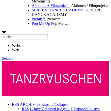
Movements
Aktionen + Filmprojekte
Aktionen / Filmprojekte
SCREEN DANCE ACADEMY
SCREEN
DANCE ACADEMY
Premiere
Premiere
Pop Me Up
Pop Me Up
Website
Web
Search
RSS
ARCHIV
93
Expand/Collapse
RSS
I Have Dreamed It Again
1
Expand/Collapse