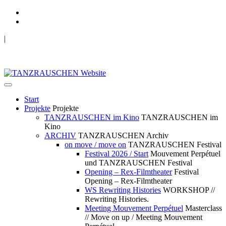
|
TANZRAUSCHEN Wuppertal
we live future now
Start
Projekte
Projekte
TANZRAUSCHEN im Kino
TANZRAUSCHEN im
Kino
ARCHIV
TANZRAUSCHEN Archiv
on move / move on
TANZRAUSCHEN Festival
Festival 2026 / Start
Mouvement Perpétuel
und TANZRAUSCHEN Festival
Opening – Rex-Filmtheater
Festival
Opening – Rex-Filmtheater
WS Rewriting Histories
WORKSHOP //
Rewriting Histories.
Meeting Mouvement Perpétuel
Masterclass
// Move on up / Meeting Mouvement