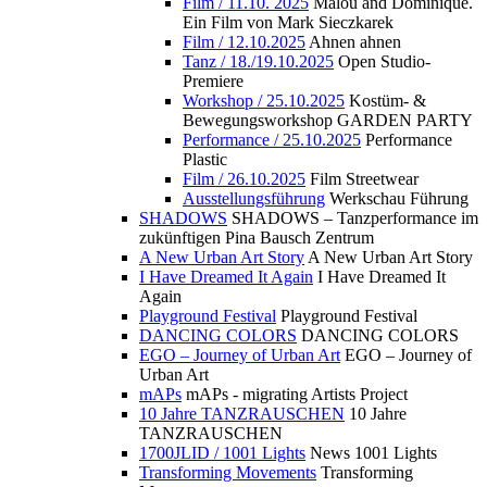
Film / 11.10. 2025
Malou and Dominique.
Ein Film von Mark Sieczkarek
Film / 12.10.2025
Ahnen ahnen
Tanz / 18./19.10.2025
Open Studio-
Premiere
Workshop / 25.10.2025
Kostüm- &
Bewegungsworkshop GARDEN PARTY
Performance / 25.10.2025
Performance
Plastic
Film / 26.10.2025
Film Streetwear
Ausstellungsführung
Werkschau Führung
SHADOWS
SHADOWS – Tanzperformance im
zukünftigen Pina Bausch Zentrum
A New Urban Art Story
A New Urban Art Story
I Have Dreamed It Again
I Have Dreamed It
Again
Playground Festival
Playground Festival
DANCING COLORS
DANCING COLORS
EGO – Journey of Urban Art
EGO – Journey of
Urban Art
mAPs
mAPs - migrating Artists Project
10 Jahre TANZRAUSCHEN
10 Jahre
TANZRAUSCHEN
1700JLID / 1001 Lights
News 1001 Lights
Transforming Movements
Transforming