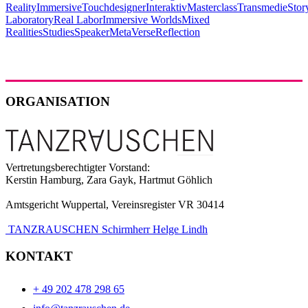
Reality
Immersive
Touchdesigner
Interaktiv
Masterclass
Transmedie
Stor
Laboratory
Real Labor
Immersive Worlds
Mixed
Realities
Studies
Speaker
MetaVerse
Reflection
ORGANISATION
Vertretungsberechtigter Vorstand:
Kerstin Hamburg, Zara Gayk, Hartmut Göhlich
Amtsgericht Wuppertal, Vereinsregister VR 30414
TANZRAUSCHEN Schirmherr Helge Lindh
KONTAKT
+ 49 202 478 298 65