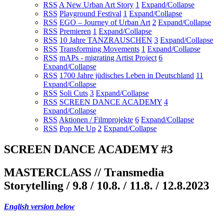
RSS
A New Urban Art Story
1
Expand/Collapse
RSS
Playground Festival
1
Expand/Collapse
RSS
EGO – Journey of Urban Art
2
Expand/Collapse
RSS
Premieren
1
Expand/Collapse
RSS
10 Jahre TANZRAUSCHEN
3
Expand/Collapse
RSS
Transforming Movements
1
Expand/Collapse
RSS
mAPs - migrating Artist Project
6
Expand/Collapse
RSS
1700 Jahre jüdisches Leben in Deutschland
11
Expand/Collapse
RSS
Soli Cuts
3
Expand/Collapse
RSS
SCREEN DANCE ACADEMY
4
Expand/Collapse
RSS
Aktionen / Filmprojekte
6
Expand/Collapse
RSS
Pop Me Up
2
Expand/Collapse
SCREEN DANCE ACADEMY #3
MASTERCLASS // Transmedia
Storytelling / 9.8 / 10.8. / 11.8. / 12.8.2023
English version below