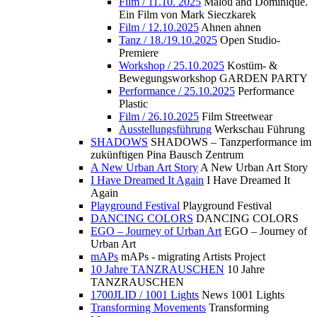
Film / 11.10. 2025
Malou and Dominique.
Ein Film von Mark Sieczkarek
Film / 12.10.2025
Ahnen ahnen
Tanz / 18./19.10.2025
Open Studio-
Premiere
Workshop / 25.10.2025
Kostüm- &
Bewegungsworkshop GARDEN PARTY
Performance / 25.10.2025
Performance
Plastic
Film / 26.10.2025
Film Streetwear
Ausstellungsführung
Werkschau Führung
SHADOWS
SHADOWS – Tanzperformance im
zukünftigen Pina Bausch Zentrum
A New Urban Art Story
A New Urban Art Story
I Have Dreamed It Again
I Have Dreamed It
Again
Playground Festival
Playground Festival
DANCING COLORS
DANCING COLORS
EGO – Journey of Urban Art
EGO – Journey of
Urban Art
mAPs
mAPs - migrating Artists Project
10 Jahre TANZRAUSCHEN
10 Jahre
TANZRAUSCHEN
1700JLID / 1001 Lights
News 1001 Lights
Transforming Movements
Transforming