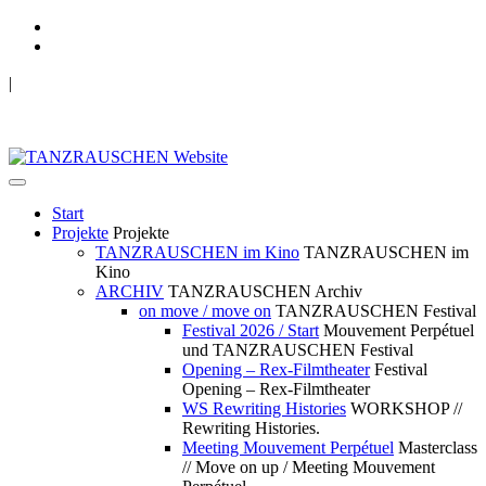
|
TANZRAUSCHEN Wuppertal
we live future now
Start
Projekte
Projekte
TANZRAUSCHEN im Kino
TANZRAUSCHEN im
Kino
ARCHIV
TANZRAUSCHEN Archiv
on move / move on
TANZRAUSCHEN Festival
Festival 2026 / Start
Mouvement Perpétuel
und TANZRAUSCHEN Festival
Opening – Rex-Filmtheater
Festival
Opening – Rex-Filmtheater
WS Rewriting Histories
WORKSHOP //
Rewriting Histories.
Meeting Mouvement Perpétuel
Masterclass
// Move on up / Meeting Mouvement