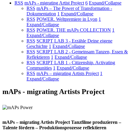
RSS
mAPs - migrating Artist Project
6
Expand/Collapse
RSS
mAPs – The Power of Transformation -
Dokumentation
1
Expand/Collapse
RSS
POWER. Weltpremiere in Lyon
1
Expand/Collapse
RSS
POWER. THE mAPs COLLECTION
1
Expand/Collapse
RSS
SCRIPT LAB 3 - Erzähle Deine eigene
Geschichte
1
Expand/Collapse
RSS
SCRIPT LAB 2 - Gemeinsam Tanzen, Essen &
Reflektieren
1
Expand/Collapse
RSS
SCRIPT LAB 1 - Citizenship. Activating
Communities
1
Expand/Collapse
RSS
mAPs – migrating Artists Project
1
Expand/Collapse
mAPs - migrating Artists Project
mAPs – migrating Artists Project Tanzfilme produzieren –
Talente fördern – Produktionsprozesse reflektieren