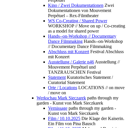
Perpétuel
Kino / Zwei Dokumentationen
Zwei
Dokumentationen von Mouvement
Perpétuel – Rex-Filmtheater
WS Co-Creating / Shared Power
WORKSHOP // Move on up / Co-creating
as a model for shared power
Hands--on-Workshop // Documentary
Dance Filmmaking
Hands--on-Workshop
// Documentary Dance Filmmaking
Abschluss mit Konzert
Festival Abschluss
mit Konzert
Ausstellung / Galerie n46
Ausstellung //
Mouvement Perpétuel und
TANZRAUSCHEN Festival
Statement
Kuratorisches Statement /
Curatorial Statement
Orte / Locations
LOCATIONS // on move
/ move on
Werkschau Mark Sieczarek
paths through my
garden - Kunst von Mark Sieczkarek
Vernissage
paths through my garden -
Kunst von Mark Sieczkarek
Film / 10.10.2025
Die Klage der Kaiserin.
Ein Film von Pina Bausch