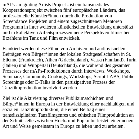
mAPs - migrating Artists Project - ist ein transmediales
Kooperationsprojekt zwischen fünf europäischen Ländern, das
professionelle Künstler*innen durch die Produktion von
Screendance-Projekten und einem zugeschnittenen Mentoren-
Programm in ihrer weiteren künstlerischen Entwicklung unterstützt
und in kollektiven Arbeitsprozessen neue Perspektiven filmischen
Erzählens im Tanz und Film entwickelt.
Flankiert werden diese Filme von Archiven und audiovisuellen
Beiträgen von Bürger*innen der lokalen Stadtgesellschaften in St.
Etienne (Frankreich), Athen (Griechenland), Vaasa (Finnland), Turin
(Italien) und Wuppertal (Deutschland), die während des gesamten
Prozesses der mAPs-Produktionen durch Interviews, Workshops,
Seminare, Community Cookings, Workshops, Script LABS, Public
Screenings oder E-Talks in den partizipativen Prozess der
Tanzfilmproduktion involviert werden.
Ziel ist die Aktivierung diverser Publikumsschichten und
Bürger*innen in Europa in der Entwicklung einer nachhaltigen und
sozialen Tanzfilmproduktion, die einen Beitrag eines
transdisziplinären Tanzfilmgenres und ethischen Filmproduktion an
der Schnittstelle zwischen Hoch- und Popkultur leistet: einer neuen
Art und Weise gemeinsam in Europa zu leben und zu arbeiten.