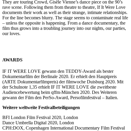
They are touring Crowd, Gisèle Vienne’s dance piece on the 90’s
rave scene. Following them from theatre to theatre, If It Were Love
documents their work as well as their strange, intimate relationships.
For the line becomes blurry. The stage seems to contaminate real life
– unless the opposite is happening. From a dance documentary, the
film thus grows into a troubling journey into our nights, our parties,
our loves.
AWARDS
IF IT WERE LOVE gewann den TEDDY-Award als bester
Dokumentarfilm der Berlinale 2020. Er erhielt den Hauptpreis
(ARTE Dokumentarfilmpreis) der filmwoche Duisburg 2020. Mit
der Schulnote 1,35 erhielt IF IT WERE LOVE die zweitbeste
Audiencebewertung beim qffm-München 2020. Des Weiteren
gewann der Film den PerSo-Award, Persofilmfestival – Italien.
Weitere weltweite Festivalbeteiligungen
BFI London Film Festival 2020, London
Dance Umbrella Digital 2020, London
CPH:DOX, Copenhagen International Documentary Film Festival