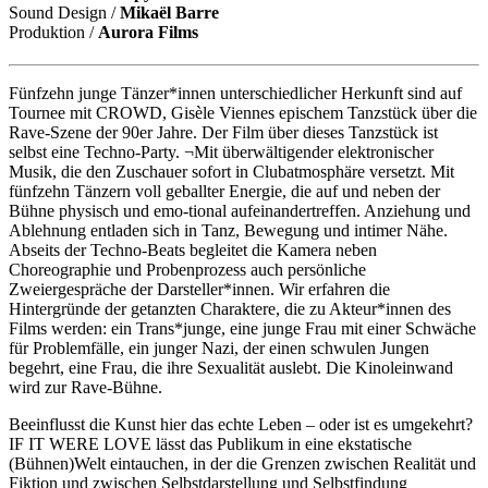
Sound Design /
Mikaël Barre
Produktion /
Aurora Films
Fünfzehn junge Tänzer*innen unterschiedlicher Herkunft sind auf
Tournee mit CROWD, Gisèle Viennes epischem Tanzstück über die
Rave-Szene der 90er Jahre. Der Film über dieses Tanzstück ist
selbst eine Techno-Party. ¬Mit überwältigender elektronischer
Musik, die den Zuschauer sofort in Clubatmosphäre versetzt. Mit
fünfzehn Tänzern voll geballter Energie, die auf und neben der
Bühne physisch und emo-tional aufeinandertreffen. Anziehung und
Ablehnung entladen sich in Tanz, Bewegung und intimer Nähe.
Abseits der Techno-Beats begleitet die Kamera neben
Choreographie und Probenprozess auch persönliche
Zweiergespräche der Darsteller*innen. Wir erfahren die
Hintergründe der getanzten Charaktere, die zu Akteur*innen des
Films werden: ein Trans*junge, eine junge Frau mit einer Schwäche
für Problemfälle, ein junger Nazi, der einen schwulen Jungen
begehrt, eine Frau, die ihre Sexualität auslebt. Die Kinoleinwand
wird zur Rave-Bühne.
Beeinflusst die Kunst hier das echte Leben – oder ist es umgekehrt?
IF IT WERE LOVE lässt das Publikum in eine ekstatische
(Bühnen)Welt eintauchen, in der die Grenzen zwischen Realität und
Fiktion und zwischen Selbstdarstellung und Selbstfindung