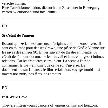
verschwimmen.
Eine Tanzdokumentation, die auch den Zuschauer in Bewegung
versetzt – emotional und intellektuell.
FR
Si c’était de l’amour
Ils sont quinze jeunes danseurs, d’origines et d’horizons divers. Ils
sont en tournée pour danser Crowd, une pièce de Gisèle Vienne sur
les raves des années 90. En les suivant de théâtre en théâtre, Si
c’était de l’amour documente leur travail et leurs étranges et intimes
relations. Car les frontières se troublent. La scène a l'air de
contaminer la vie – à moins que ce ne soit l'inverse. De
documentaire sur la danse, le film se fait alors voyage troublant à
travers nos nuits, nos fêtes, nos amours.
EN
If It Were Love
They are fifteen young dancers of various origins and horizons.