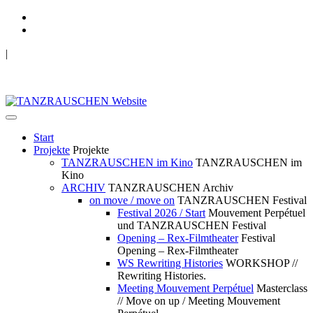
|
TANZRAUSCHEN Wuppertal
we live future now
Start
Projekte
Projekte
TANZRAUSCHEN im Kino
TANZRAUSCHEN im
Kino
ARCHIV
TANZRAUSCHEN Archiv
on move / move on
TANZRAUSCHEN Festival
Festival 2026 / Start
Mouvement Perpétuel
und TANZRAUSCHEN Festival
Opening – Rex-Filmtheater
Festival
Opening – Rex-Filmtheater
WS Rewriting Histories
WORKSHOP //
Rewriting Histories.
Meeting Mouvement Perpétuel
Masterclass
// Move on up / Meeting Mouvement