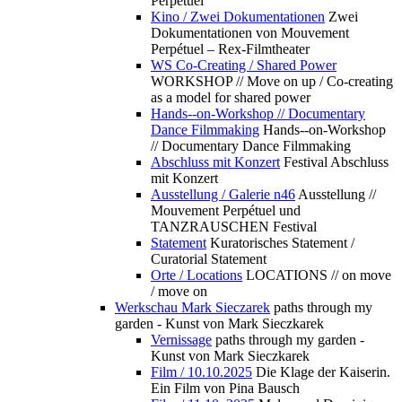
Perpétuel
Kino / Zwei Dokumentationen
Zwei
Dokumentationen von Mouvement
Perpétuel – Rex-Filmtheater
WS Co-Creating / Shared Power
WORKSHOP // Move on up / Co-creating
as a model for shared power
Hands--on-Workshop // Documentary
Dance Filmmaking
Hands--on-Workshop
// Documentary Dance Filmmaking
Abschluss mit Konzert
Festival Abschluss
mit Konzert
Ausstellung / Galerie n46
Ausstellung //
Mouvement Perpétuel und
TANZRAUSCHEN Festival
Statement
Kuratorisches Statement /
Curatorial Statement
Orte / Locations
LOCATIONS // on move
/ move on
Werkschau Mark Sieczarek
paths through my
garden - Kunst von Mark Sieczkarek
Vernissage
paths through my garden -
Kunst von Mark Sieczkarek
Film / 10.10.2025
Die Klage der Kaiserin.
Ein Film von Pina Bausch