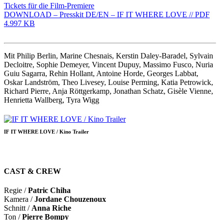
Tickets für die Film-Premiere
DOWNLOAD – Presskit DE/EN – IF IT WHERE LOVE // PDF
4.997 KB
Mit Philip Berlin, Marine Chesnais, Kerstin Daley-Baradel, Sylvain
Decloitre, Sophie Demeyer, Vincent Dupuy, Massimo Fusco, Nuria
Guiu Sagarra, Rehin Hollant, Antoine Horde, Georges Labbat,
Oskar Landström, Theo Livesey, Louise Perming, Katia Petrowick,
Richard Pierre, Anja Röttgerkamp, Jonathan Schatz, Gisèle Vienne,
Henrietta Wallberg, Tyra Wigg
IF IT WHERE LOVE / Kino Trailer
CAST & CREW
Regie /
Patric Chiha
Kamera /
Jordane Chouzenoux
Schnitt /
Anna Riche
Ton /
Pierre Bompy