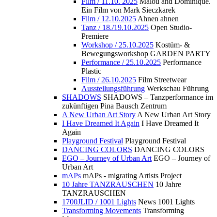
Film / 11.10. 2025
Malou and Dominique.
Ein Film von Mark Sieczkarek
Film / 12.10.2025
Ahnen ahnen
Tanz / 18./19.10.2025
Open Studio-
Premiere
Workshop / 25.10.2025
Kostüm- &
Bewegungsworkshop GARDEN PARTY
Performance / 25.10.2025
Performance
Plastic
Film / 26.10.2025
Film Streetwear
Ausstellungsführung
Werkschau Führung
SHADOWS
SHADOWS – Tanzperformance im
zukünftigen Pina Bausch Zentrum
A New Urban Art Story
A New Urban Art Story
I Have Dreamed It Again
I Have Dreamed It
Again
Playground Festival
Playground Festival
DANCING COLORS
DANCING COLORS
EGO – Journey of Urban Art
EGO – Journey of
Urban Art
mAPs
mAPs - migrating Artists Project
10 Jahre TANZRAUSCHEN
10 Jahre
TANZRAUSCHEN
1700JLID / 1001 Lights
News 1001 Lights
Transforming Movements
Transforming