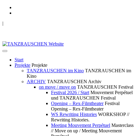
|
TANZRAUSCHEN Wuppertal
we live future now
Start
Projekte
Projekte
TANZRAUSCHEN im Kino
TANZRAUSCHEN im
Kino
ARCHIV
TANZRAUSCHEN Archiv
on move / move on
TANZRAUSCHEN Festival
Festival 2026 / Start
Mouvement Perpétuel
und TANZRAUSCHEN Festival
Opening – Rex-Filmtheater
Festival
Opening – Rex-Filmtheater
WS Rewriting Histories
WORKSHOP //
Rewriting Histories.
Meeting Mouvement Perpétuel
Masterclass
// Move on up / Meeting Mouvement