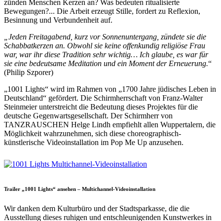
zünden Menschen Kerzen an? Was bedeuten ritualisierte
Bewegungen?... Die Arbeit erzeugt Stille, fordert zu Reflexion,
Besinnung und Verbundenheit auf.
„Jeden Freitagabend, kurz vor Sonnenuntergang, zündete sie die
Schabbatkerzen an. Obwohl sie keine offenkundig religiöse Frau
war, war ihr diese Tradition sehr wichtig… Ich glaube, es war für
sie eine bedeutsame Meditation und ein Moment der Erneuerung.
“
(Philip Szporer)
„1001 Lights“ wird im Rahmen von „1700 Jahre jüdisches Leben in
Deutschland“ gefördert. Die Schirmherrschaft von Franz-Walter
Steinmeier unterstreicht die Bedeutung dieses Projektes für die
deutsche Gegenwartsgesellschaft. Der Schirmherr von
TANZRAUSCHEN Helge Lindh empfiehlt allen Wuppertalern, die
Möglichkeit wahrzunehmen, sich diese choreographisch-
künstlerische Videoinstallation im Pop Me Up anzusehen.
Trailer „1001 Lights“ ansehen – Multichannel-Videoinstallation
Wir danken dem Kulturbüro und der Stadtsparkasse, die die
Ausstellung dieses ruhigen und entschleunigenden Kunstwerkes in