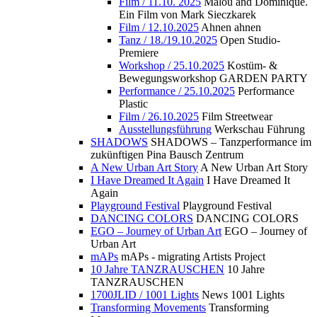
Film / 11.10. 2025
Malou and Dominique.
Ein Film von Mark Sieczkarek
Film / 12.10.2025
Ahnen ahnen
Tanz / 18./19.10.2025
Open Studio-
Premiere
Workshop / 25.10.2025
Kostüm- &
Bewegungsworkshop GARDEN PARTY
Performance / 25.10.2025
Performance
Plastic
Film / 26.10.2025
Film Streetwear
Ausstellungsführung
Werkschau Führung
SHADOWS
SHADOWS – Tanzperformance im
zukünftigen Pina Bausch Zentrum
A New Urban Art Story
A New Urban Art Story
I Have Dreamed It Again
I Have Dreamed It
Again
Playground Festival
Playground Festival
DANCING COLORS
DANCING COLORS
EGO – Journey of Urban Art
EGO – Journey of
Urban Art
mAPs
mAPs - migrating Artists Project
10 Jahre TANZRAUSCHEN
10 Jahre
TANZRAUSCHEN
1700JLID / 1001 Lights
News 1001 Lights
Transforming Movements
Transforming