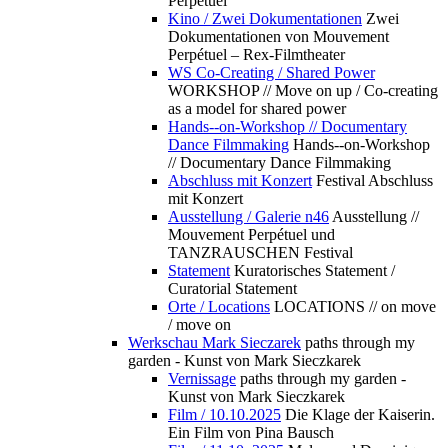
Perpétuel
Kino / Zwei Dokumentationen
Zwei
Dokumentationen von Mouvement
Perpétuel – Rex-Filmtheater
WS Co-Creating / Shared Power
WORKSHOP // Move on up / Co-creating
as a model for shared power
Hands--on-Workshop // Documentary
Dance Filmmaking
Hands--on-Workshop
// Documentary Dance Filmmaking
Abschluss mit Konzert
Festival Abschluss
mit Konzert
Ausstellung / Galerie n46
Ausstellung //
Mouvement Perpétuel und
TANZRAUSCHEN Festival
Statement
Kuratorisches Statement /
Curatorial Statement
Orte / Locations
LOCATIONS // on move
/ move on
Werkschau Mark Sieczarek
paths through my
garden - Kunst von Mark Sieczkarek
Vernissage
paths through my garden -
Kunst von Mark Sieczkarek
Film / 10.10.2025
Die Klage der Kaiserin.
Ein Film von Pina Bausch