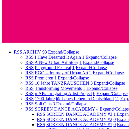
RSS
ARCHIV
93
Expand/Collapse
RSS
I Have Dreamed It Again
1
Expand/Collapse
RSS
A New Urban Art Story
1
Expand/Collapse
RSS
Playground Festival
1
Expand/Collapse
RSS
EGO – Journey of Urban Art
2
Expand/Collapse
RSS
Premieren
1
Expand/Collapse
RSS
10 Jahre TANZRAUSCHEN
3
Expand/Collapse
RSS
Transforming Movements
1
Expand/Collapse
RSS
mAPs - migrating Artist Project
6
Expand/Collapse
RSS
1700 Jahre jüdisches Leben in Deutschland
11
Expa
RSS
Soli Cuts
3
Expand/Collapse
RSS
SCREEN DANCE ACADEMY
4
Expand/Collaps
RSS
SCREEN DANCE ACADEMY #3
1
Expan
RSS
SCREEN DANCE ACADEMY #2
0
Expan
RSS
SCREEN DANCE ACADEMY #1
0
Expan