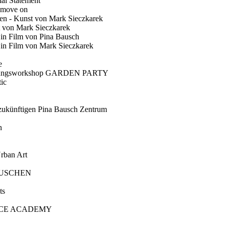
ial Statement
 move on
en - Kunst von Mark Sieczkarek
t von Mark Sieczkarek
Ein Film von Pina Bausch
in Film von Mark Sieczkarek
e
gungsworkshop GARDEN PARTY
ic
künftigen Pina Bausch Zentrum
n
rban Art
AUSCHEN
ts
CE ACADEMY