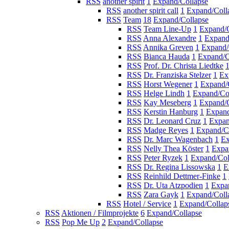
RSS
another spirit
1
Expand/Collapse
RSS
another spirit call
1
Expand/Coll
RSS
Team
18
Expand/Collapse
RSS
Team Line-Up
1
Expand/C
RSS
Anna Alexandre
1
Expand
RSS
Annika Greven
1
Expand/
RSS
Bianca Hauda
1
Expand/C
RSS
Prof. Dr. Christa Liedtke
RSS
Dr. Franziska Stelzer
1
Ex
RSS
Horst Wegener
1
Expand/
RSS
Helge Lindh
1
Expand/Co
RSS
Kay Meseberg
1
Expand/C
RSS
Kerstin Hanburg
1
Expand
RSS
Dr. Leonard Cruz
1
Expan
RSS
Madge Reyes
1
Expand/C
RSS
Dr. Marc Wagenbach
1
Ex
RSS
Nelly Thea Köster
1
Expa
RSS
Peter Ryzek
1
Expand/Col
RSS
Dr. Regina Lissowska
1
E
RSS
Reinhild Dettmer-Finke
1
RSS
Dr. Uta Atzpodien
1
Expa
RSS
Zara Gayk
1
Expand/Coll
RSS
Hotel / Service
1
Expand/Collap
RSS
Aktionen / Filmprojekte
6
Expand/Collapse
RSS
Pop Me Up
2
Expand/Collapse