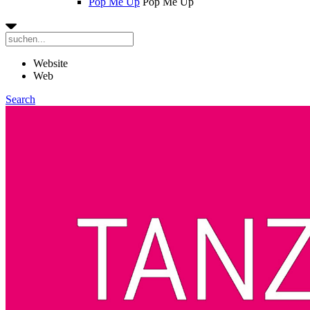
Pop Me Up
Pop Me Up
Website
Web
Search