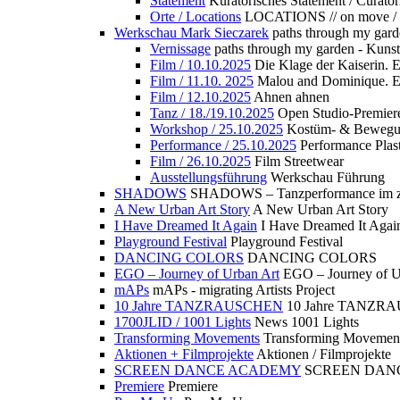
Statement
Kuratorisches Statement / Curator
Orte / Locations
LOCATIONS // on move /
Werkschau Mark Sieczarek
paths through my gard
Vernissage
paths through my garden - Kuns
Film / 10.10.2025
Die Klage der Kaiserin. 
Film / 11.10. 2025
Malou and Dominique. E
Film / 12.10.2025
Ahnen ahnen
Tanz / 18./19.10.2025
Open Studio-Premier
Workshop / 25.10.2025
Kostüm- & Bewe
Performance / 25.10.2025
Performance Plast
Film / 26.10.2025
Film Streetwear
Ausstellungsführung
Werkschau Führung
SHADOWS
SHADOWS – Tanzperformance im zu
A New Urban Art Story
A New Urban Art Story
I Have Dreamed It Again
I Have Dreamed It Agai
Playground Festival
Playground Festival
DANCING COLORS
DANCING COLORS
EGO – Journey of Urban Art
EGO – Journey of U
mAPs
mAPs - migrating Artists Project
10 Jahre TANZRAUSCHEN
10 Jahre TANZR
1700JLID / 1001 Lights
News 1001 Lights
Transforming Movements
Transforming Movemen
Aktionen + Filmprojekte
Aktionen / Filmprojekte
SCREEN DANCE ACADEMY
SCREEN DAN
Premiere
Premiere