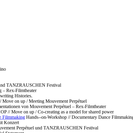
ino
l und TANZRAUSCHEN Festival
g – Rex-Filmtheater
ting Histories.
 // Move on up / Meeting Mouvement Perpétuel
ntationen von Mouvement Perpétuel – Rex-Filmtheater
// Move on up / Co-creating as a model for shared power
e Filmmaking
Hands--on-Workshop // Documentary Dance Filmmakin
it Konzert
Mouvement Perpétuel und TANZRAUSCHEN Festival