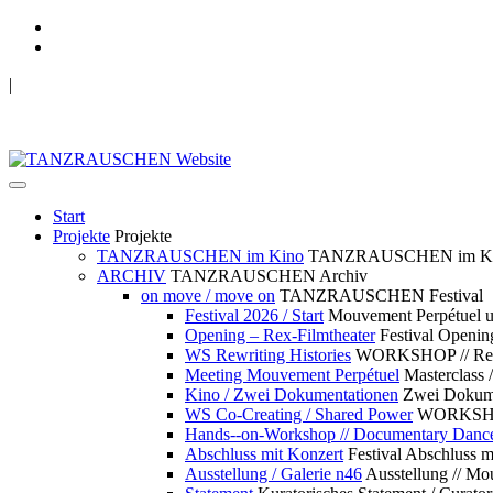
|
TANZRAUSCHEN Wuppertal
we live future now
Start
Projekte
Projekte
TANZRAUSCHEN im Kino
TANZRAUSCHEN im K
ARCHIV
TANZRAUSCHEN Archiv
on move / move on
TANZRAUSCHEN Festival
Festival 2026 / Start
Mouvement Perpétue
Opening – Rex-Filmtheater
Festival Openin
WS Rewriting Histories
WORKSHOP // Rewri
Meeting Mouvement Perpétuel
Masterclass
Kino / Zwei Dokumentationen
Zwei Dokume
WS Co-Creating / Shared Power
WORKSHOP 
Hands--on-Workshop // Documentary Danc
Abschluss mit Konzert
Festival Abschluss m
Ausstellung / Galerie n46
Ausstellung // 