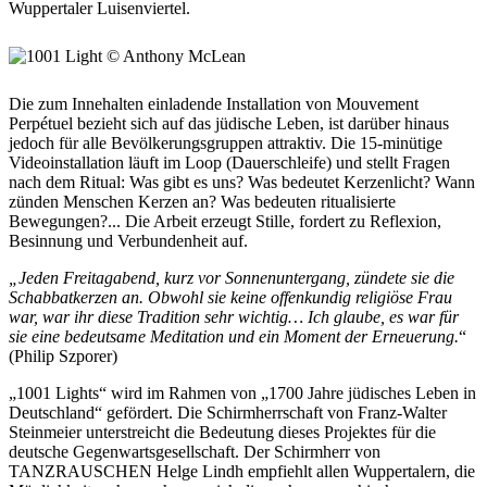
Wuppertaler Luisenviertel.
Die zum Innehalten einladende Installation von Mouvement
Perpétuel bezieht sich auf das jüdische Leben, ist darüber hinaus
jedoch für alle Bevölkerungsgruppen attraktiv. Die 15-minütige
Videoinstallation läuft im Loop (Dauerschleife) und stellt Fragen
nach dem Ritual: Was gibt es uns? Was bedeutet Kerzenlicht? Wann
zünden Menschen Kerzen an? Was bedeuten ritualisierte
Bewegungen?... Die Arbeit erzeugt Stille, fordert zu Reflexion,
Besinnung und Verbundenheit auf.
„Jeden Freitagabend, kurz vor Sonnenuntergang, zündete sie die
Schabbatkerzen an. Obwohl sie keine offenkundig religiöse Frau
war, war ihr diese Tradition sehr wichtig… Ich glaube, es war für
sie eine bedeutsame Meditation und ein Moment der Erneuerung.
“
(Philip Szporer)
„1001 Lights“ wird im Rahmen von „1700 Jahre jüdisches Leben in
Deutschland“ gefördert. Die Schirmherrschaft von Franz-Walter
Steinmeier unterstreicht die Bedeutung dieses Projektes für die
deutsche Gegenwartsgesellschaft. Der Schirmherr von
TANZRAUSCHEN Helge Lindh empfiehlt allen Wuppertalern, die