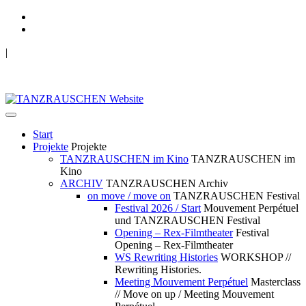
|
TANZRAUSCHEN Wuppertal
we live future now
Start
Projekte
Projekte
TANZRAUSCHEN im Kino
TANZRAUSCHEN im
Kino
ARCHIV
TANZRAUSCHEN Archiv
on move / move on
TANZRAUSCHEN Festival
Festival 2026 / Start
Mouvement Perpétuel
und TANZRAUSCHEN Festival
Opening – Rex-Filmtheater
Festival
Opening – Rex-Filmtheater
WS Rewriting Histories
WORKSHOP //
Rewriting Histories.
Meeting Mouvement Perpétuel
Masterclass
// Move on up / Meeting Mouvement