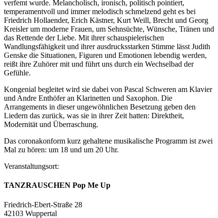
verfemt wurde. Melancholisch, ironisch, politisch pointiert,
temperamentvoll und immer melodisch schmelzend geht es bei
Friedrich Hollaender, Erich Kästner, Kurt Weill, Brecht und Georg
Kreisler um moderne Frauen, um Sehnsüchte, Wünsche, Tränen und
das Rettende der Liebe. Mit ihrer schauspielerischen
Wandlungsfähigkeit und ihrer ausdrucksstarken Stimme lässt Judith
Genske die Situationen, Figuren und Emotionen lebendig werden,
reißt ihre Zuhörer mit und führt uns durch ein Wechselbad der
Gefühle.
Kongenial begleitet wird sie dabei von Pascal Schweren am Klavier
und Andre Enthöfer an Klarinetten und Saxophon. Die
Arrangements in dieser ungewöhnlichen Besetzung geben den
Liedern das zurück, was sie in ihrer Zeit hatten: Direktheit,
Modernität und Überraschung.
Das coronakonform kurz gehaltene musikalische Programm ist zwei
Mal zu hören: um 18 und um 20 Uhr.
Veranstaltungsort:
TANZRAUSCHEN Pop Me Up
Friedrich-Ebert-Straße 28
42103 Wuppertal