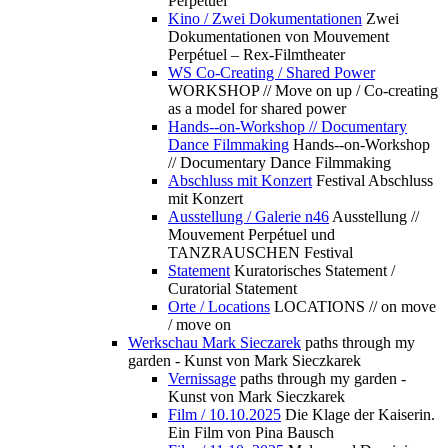
Perpétuel
Kino / Zwei Dokumentationen
Zwei
Dokumentationen von Mouvement
Perpétuel – Rex-Filmtheater
WS Co-Creating / Shared Power
WORKSHOP // Move on up / Co-creating
as a model for shared power
Hands--on-Workshop // Documentary
Dance Filmmaking
Hands--on-Workshop
// Documentary Dance Filmmaking
Abschluss mit Konzert
Festival Abschluss
mit Konzert
Ausstellung / Galerie n46
Ausstellung //
Mouvement Perpétuel und
TANZRAUSCHEN Festival
Statement
Kuratorisches Statement /
Curatorial Statement
Orte / Locations
LOCATIONS // on move
/ move on
Werkschau Mark Sieczarek
paths through my
garden - Kunst von Mark Sieczkarek
Vernissage
paths through my garden -
Kunst von Mark Sieczkarek
Film / 10.10.2025
Die Klage der Kaiserin.
Ein Film von Pina Bausch