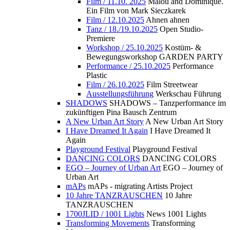
Film / 11.10. 2025
Malou and Dominique.
Ein Film von Mark Sieczkarek
Film / 12.10.2025
Ahnen ahnen
Tanz / 18./19.10.2025
Open Studio-
Premiere
Workshop / 25.10.2025
Kostüm- &
Bewegungsworkshop GARDEN PARTY
Performance / 25.10.2025
Performance
Plastic
Film / 26.10.2025
Film Streetwear
Ausstellungsführung
Werkschau Führung
SHADOWS
SHADOWS – Tanzperformance im
zukünftigen Pina Bausch Zentrum
A New Urban Art Story
A New Urban Art Story
I Have Dreamed It Again
I Have Dreamed It
Again
Playground Festival
Playground Festival
DANCING COLORS
DANCING COLORS
EGO – Journey of Urban Art
EGO – Journey of
Urban Art
mAPs
mAPs - migrating Artists Project
10 Jahre TANZRAUSCHEN
10 Jahre
TANZRAUSCHEN
1700JLID / 1001 Lights
News 1001 Lights
Transforming Movements
Transforming