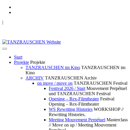
|
TANZRAUSCHEN Wuppertal
we live future now
Start
Projekte
Projekte
TANZRAUSCHEN im Kino
TANZRAUSCHEN im
Kino
ARCHIV
TANZRAUSCHEN Archiv
on move / move on
TANZRAUSCHEN Festival
Festival 2026 / Start
Mouvement Perpétuel
und TANZRAUSCHEN Festival
Opening – Rex-Filmtheater
Festival
Opening – Rex-Filmtheater
WS Rewriting Histories
WORKSHOP //
Rewriting Histories.
Meeting Mouvement Perpétuel
Masterclass
// Move on up / Meeting Mouvement