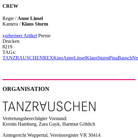
CREW
Regie /
Anne Linsel
Kamera /
Klaus Sturm
vorheriger Artikel
Presse
Drucken
8219
TAGs:
TANZRAUSCHEN
REX
Kino
AnneLinsel
KlausSturm
PinaBausch
Ne
ORGANISATION
Vertretungsberechtigter Vorstand:
Kerstin Hamburg, Zara Gayk, Hartmut Göhlich
Amtsgericht Wuppertal, Vereinsregister VR 30414