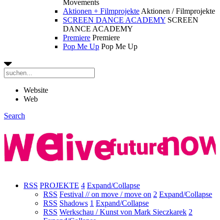
Movements
Aktionen + Filmprojekte
Aktionen / Filmprojekte
SCREEN DANCE ACADEMY
SCREEN
DANCE ACADEMY
Premiere
Premiere
Pop Me Up
Pop Me Up
Website
Web
Search
RSS
PROJEKTE
4
Expand/Collapse
RSS
Festival // on move / move on
2
Expand/Collapse
RSS
Shadows
1
Expand/Collapse
RSS
Werkschau / Kunst von Mark Sieczkarek
2