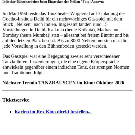
Indischer Bühnenarbeiter beim Einstecken der Nelken / Foto: Anonym
Im Mai 1994 reiste das Tanztheater Wuppertal auf Einladung des
Goethe-Instituts Delhi für ein mehrwöchiges Gastspiel mit dem
Stück „Nelken“ nach Indien. Insgesamt fanden rund 15
Vorstellungen in Delhi, Kalkutta (heute Kolkata), Madras und
Bombay (heute Mumbai) statt – allesamt bei freiem Eintritt und bis
auf den letzten Platz besetzt. Bis zu 8000 Nelken mussten u.a. für
jede Vorstellung in den Bühnenboden gesteckt werden.
Das Gastspiel war eine Begegnung zweier sehr verschiedener
Tanzkulturen: Inszenierungen, die eine eigene Körpersprache
entwickeln gegenüber einem indischen Tanz, der strengen Normen
und Traditionen folgt.
Nächster Termin TANZRAUSCEN im Kino: Oktober 2026
Ticketservice
Karten im Rex Kino direkt bestellen...