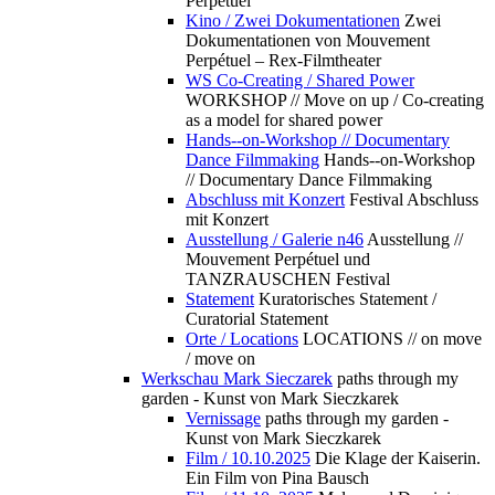
Perpétuel
Kino / Zwei Dokumentationen
Zwei
Dokumentationen von Mouvement
Perpétuel – Rex-Filmtheater
WS Co-Creating / Shared Power
WORKSHOP // Move on up / Co-creating
as a model for shared power
Hands--on-Workshop // Documentary
Dance Filmmaking
Hands--on-Workshop
// Documentary Dance Filmmaking
Abschluss mit Konzert
Festival Abschluss
mit Konzert
Ausstellung / Galerie n46
Ausstellung //
Mouvement Perpétuel und
TANZRAUSCHEN Festival
Statement
Kuratorisches Statement /
Curatorial Statement
Orte / Locations
LOCATIONS // on move
/ move on
Werkschau Mark Sieczarek
paths through my
garden - Kunst von Mark Sieczkarek
Vernissage
paths through my garden -
Kunst von Mark Sieczkarek
Film / 10.10.2025
Die Klage der Kaiserin.
Ein Film von Pina Bausch