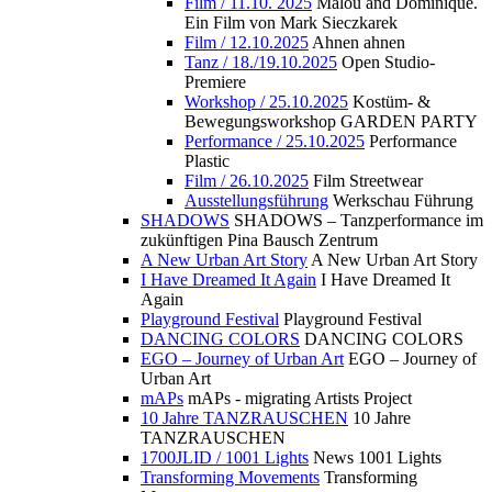
Film / 11.10. 2025
Malou and Dominique.
Ein Film von Mark Sieczkarek
Film / 12.10.2025
Ahnen ahnen
Tanz / 18./19.10.2025
Open Studio-
Premiere
Workshop / 25.10.2025
Kostüm- &
Bewegungsworkshop GARDEN PARTY
Performance / 25.10.2025
Performance
Plastic
Film / 26.10.2025
Film Streetwear
Ausstellungsführung
Werkschau Führung
SHADOWS
SHADOWS – Tanzperformance im
zukünftigen Pina Bausch Zentrum
A New Urban Art Story
A New Urban Art Story
I Have Dreamed It Again
I Have Dreamed It
Again
Playground Festival
Playground Festival
DANCING COLORS
DANCING COLORS
EGO – Journey of Urban Art
EGO – Journey of
Urban Art
mAPs
mAPs - migrating Artists Project
10 Jahre TANZRAUSCHEN
10 Jahre
TANZRAUSCHEN
1700JLID / 1001 Lights
News 1001 Lights
Transforming Movements
Transforming