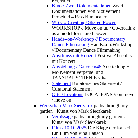
Perpétuel
Kino / Zwei Dokumentationen
Zwei
Dokumentationen von Mouvement
Perpétuel – Rex-Filmtheater
WS Co-Creating / Shared Power
WORKSHOP // Move on up / Co-creating
as a model for shared power
Hands--on-Workshop // Documentary
Dance Filmmaking
Hands--on-Workshop
// Documentary Dance Filmmaking
Abschluss mit Konzert
Festival Abschluss
mit Konzert
Ausstellung / Galerie n46
Ausstellung //
Mouvement Perpétuel und
TANZRAUSCHEN Festival
Statement
Kuratorisches Statement /
Curatorial Statement
Orte / Locations
LOCATIONS // on move
/ move on
Werkschau Mark Sieczarek
paths through my
garden - Kunst von Mark Sieczkarek
Vernissage
paths through my garden -
Kunst von Mark Sieczkarek
Film / 10.10.2025
Die Klage der Kaiserin.
Ein Film von Pina Bausch