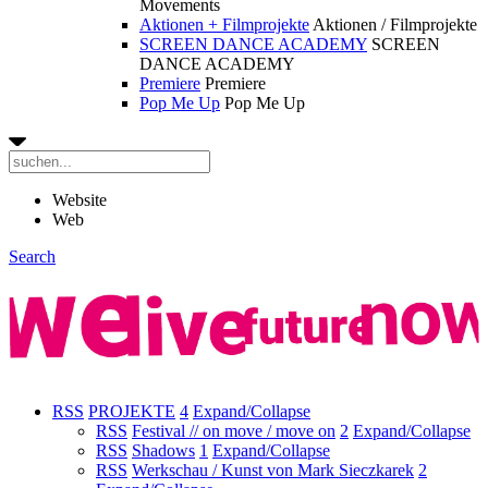
Movements
Aktionen + Filmprojekte
Aktionen / Filmprojekte
SCREEN DANCE ACADEMY
SCREEN
DANCE ACADEMY
Premiere
Premiere
Pop Me Up
Pop Me Up
Website
Web
Search
RSS
PROJEKTE
4
Expand/Collapse
RSS
Festival // on move / move on
2
Expand/Collapse
RSS
Shadows
1
Expand/Collapse
RSS
Werkschau / Kunst von Mark Sieczkarek
2