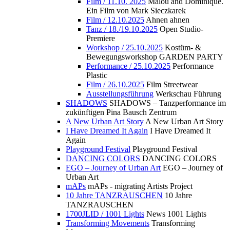
Film / 11.10. 2025
Malou and Dominique.
Ein Film von Mark Sieczkarek
Film / 12.10.2025
Ahnen ahnen
Tanz / 18./19.10.2025
Open Studio-
Premiere
Workshop / 25.10.2025
Kostüm- &
Bewegungsworkshop GARDEN PARTY
Performance / 25.10.2025
Performance
Plastic
Film / 26.10.2025
Film Streetwear
Ausstellungsführung
Werkschau Führung
SHADOWS
SHADOWS – Tanzperformance im
zukünftigen Pina Bausch Zentrum
A New Urban Art Story
A New Urban Art Story
I Have Dreamed It Again
I Have Dreamed It
Again
Playground Festival
Playground Festival
DANCING COLORS
DANCING COLORS
EGO – Journey of Urban Art
EGO – Journey of
Urban Art
mAPs
mAPs - migrating Artists Project
10 Jahre TANZRAUSCHEN
10 Jahre
TANZRAUSCHEN
1700JLID / 1001 Lights
News 1001 Lights
Transforming Movements
Transforming