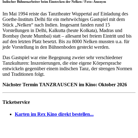
Indischer Bühnenarbeiter beim Einstecken der Nelken / Foto: Anonym
Im Mai 1994 reiste das Tanztheater Wuppertal auf Einladung des
Goethe-Instituts Delhi für ein mehrwöchiges Gastspiel mit dem
Stück „Nelken“ nach Indien. Insgesamt fanden rund 15
Vorstellungen in Delhi, Kalkutta (heute Kolkata), Madras und
Bombay (heute Mumbai) statt – allesamt bei freiem Eintritt und bis
auf den letzten Platz besetzt. Bis zu 8000 Nelken mussten u.a. für
jede Vorstellung in den Bühnenboden gesteckt werden.
Das Gastspiel war eine Begegnung zweier sehr verschiedener
Tanzkulturen: Inszenierungen, die eine eigene Körpersprache
entwickeln gegenüber einem indischen Tanz, der strengen Normen
und Traditionen folgt.
Nächster Termin TANZRAUSCEN im Kino: Oktober 2026
Ticketservice
Karten im Rex Kino direkt bestellen...