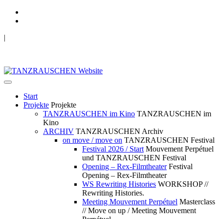
|
TANZRAUSCHEN Wuppertal
we live future now
Start
Projekte
Projekte
TANZRAUSCHEN im Kino
TANZRAUSCHEN im
Kino
ARCHIV
TANZRAUSCHEN Archiv
on move / move on
TANZRAUSCHEN Festival
Festival 2026 / Start
Mouvement Perpétuel
und TANZRAUSCHEN Festival
Opening – Rex-Filmtheater
Festival
Opening – Rex-Filmtheater
WS Rewriting Histories
WORKSHOP //
Rewriting Histories.
Meeting Mouvement Perpétuel
Masterclass
// Move on up / Meeting Mouvement