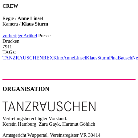
CREW
Regie /
Anne Linsel
Kamera /
Klaus Sturm
vorheriger Artikel
Presse
Drucken
7911
TAGs:
TANZRAUSCHEN
REX
Kino
AnneLinsel
KlausSturm
PinaBausch
Ne
ORGANISATION
Vertretungsberechtigter Vorstand:
Kerstin Hamburg, Zara Gayk, Hartmut Göhlich
Amtsgericht Wuppertal, Vereinsregister VR 30414