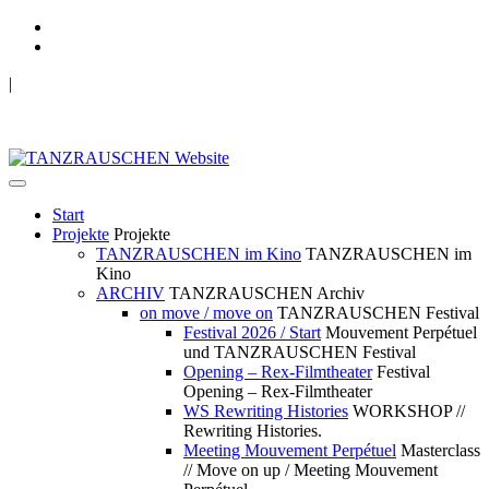
|
TANZRAUSCHEN Wuppertal
we live future now
Start
Projekte
Projekte
TANZRAUSCHEN im Kino
TANZRAUSCHEN im
Kino
ARCHIV
TANZRAUSCHEN Archiv
on move / move on
TANZRAUSCHEN Festival
Festival 2026 / Start
Mouvement Perpétuel
und TANZRAUSCHEN Festival
Opening – Rex-Filmtheater
Festival
Opening – Rex-Filmtheater
WS Rewriting Histories
WORKSHOP //
Rewriting Histories.
Meeting Mouvement Perpétuel
Masterclass
// Move on up / Meeting Mouvement