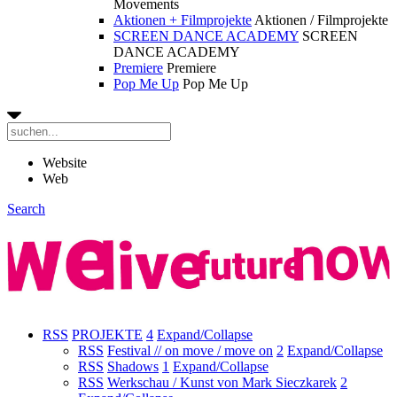
Movements
Aktionen + Filmprojekte
Aktionen / Filmprojekte
SCREEN DANCE ACADEMY
SCREEN
DANCE ACADEMY
Premiere
Premiere
Pop Me Up
Pop Me Up
Website
Web
Search
RSS
PROJEKTE
4
Expand/Collapse
RSS
Festival // on move / move on
2
Expand/Collapse
RSS
Shadows
1
Expand/Collapse
RSS
Werkschau / Kunst von Mark Sieczkarek
2