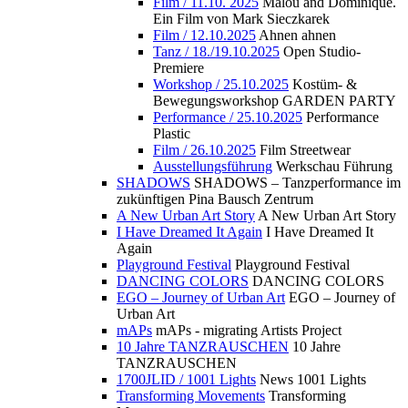
Film / 11.10. 2025
Malou and Dominique.
Ein Film von Mark Sieczkarek
Film / 12.10.2025
Ahnen ahnen
Tanz / 18./19.10.2025
Open Studio-
Premiere
Workshop / 25.10.2025
Kostüm- &
Bewegungsworkshop GARDEN PARTY
Performance / 25.10.2025
Performance
Plastic
Film / 26.10.2025
Film Streetwear
Ausstellungsführung
Werkschau Führung
SHADOWS
SHADOWS – Tanzperformance im
zukünftigen Pina Bausch Zentrum
A New Urban Art Story
A New Urban Art Story
I Have Dreamed It Again
I Have Dreamed It
Again
Playground Festival
Playground Festival
DANCING COLORS
DANCING COLORS
EGO – Journey of Urban Art
EGO – Journey of
Urban Art
mAPs
mAPs - migrating Artists Project
10 Jahre TANZRAUSCHEN
10 Jahre
TANZRAUSCHEN
1700JLID / 1001 Lights
News 1001 Lights
Transforming Movements
Transforming