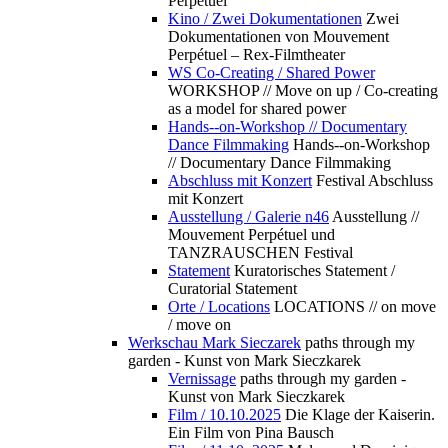
Perpétuel
Kino / Zwei Dokumentationen
Zwei
Dokumentationen von Mouvement
Perpétuel – Rex-Filmtheater
WS Co-Creating / Shared Power
WORKSHOP // Move on up / Co-creating
as a model for shared power
Hands--on-Workshop // Documentary
Dance Filmmaking
Hands--on-Workshop
// Documentary Dance Filmmaking
Abschluss mit Konzert
Festival Abschluss
mit Konzert
Ausstellung / Galerie n46
Ausstellung //
Mouvement Perpétuel und
TANZRAUSCHEN Festival
Statement
Kuratorisches Statement /
Curatorial Statement
Orte / Locations
LOCATIONS // on move
/ move on
Werkschau Mark Sieczarek
paths through my
garden - Kunst von Mark Sieczkarek
Vernissage
paths through my garden -
Kunst von Mark Sieczkarek
Film / 10.10.2025
Die Klage der Kaiserin.
Ein Film von Pina Bausch