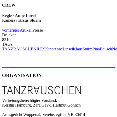
CREW
Regie /
Anne Linsel
Kamera /
Klaus Sturm
vorheriger Artikel
Presse
Drucken
8219
TAGs:
TANZRAUSCHEN
REX
Kino
AnneLinsel
KlausSturm
PinaBausch
Ne
ORGANISATION
Vertretungsberechtigter Vorstand:
Kerstin Hamburg, Zara Gayk, Hartmut Göhlich
Amtsgericht Wuppertal, Vereinsregister VR 30414