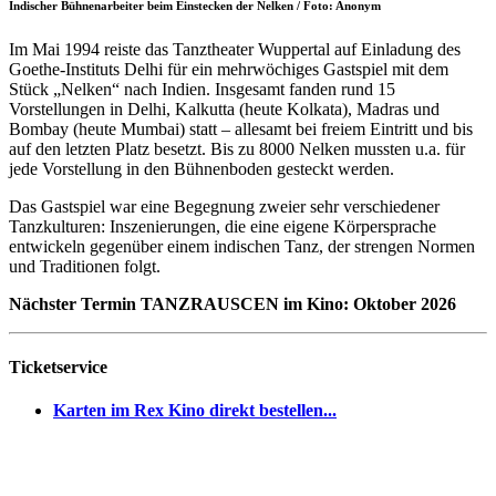
Indischer Bühnenarbeiter beim Einstecken der Nelken / Foto: Anonym
Im Mai 1994 reiste das Tanztheater Wuppertal auf Einladung des
Goethe-Instituts Delhi für ein mehrwöchiges Gastspiel mit dem
Stück „Nelken“ nach Indien. Insgesamt fanden rund 15
Vorstellungen in Delhi, Kalkutta (heute Kolkata), Madras und
Bombay (heute Mumbai) statt – allesamt bei freiem Eintritt und bis
auf den letzten Platz besetzt. Bis zu 8000 Nelken mussten u.a. für
jede Vorstellung in den Bühnenboden gesteckt werden.
Das Gastspiel war eine Begegnung zweier sehr verschiedener
Tanzkulturen: Inszenierungen, die eine eigene Körpersprache
entwickeln gegenüber einem indischen Tanz, der strengen Normen
und Traditionen folgt.
Nächster Termin TANZRAUSCEN im Kino: Oktober 2026
Ticketservice
Karten im Rex Kino direkt bestellen...